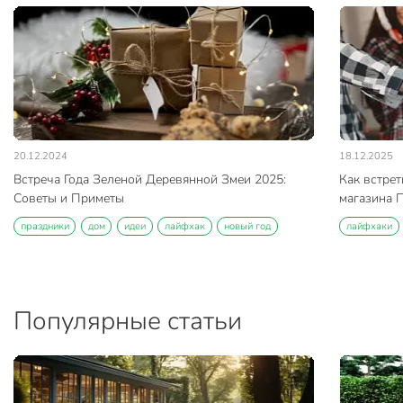
20.12.2024
18.12.2025
Встреча Года Зеленой Деревянной Змеи 2025:
Как встрет
Советы и Приметы
магазина 
праздники
дом
идеи
лайфхак
новый год
лайфхаки
Популярные статьи