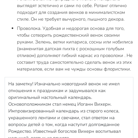
выглядят эстетично и сами по себе. Ротанг отлично
подходит для создания венков в минималистском
стиле. Он не требует вычурного, пышного декора.
Проволока. Удобная и недорогая основа для того,
чтобы сотворить рождественский венок своими
руками. Зелень, ветки кипариса, сосны или нобилиса
(знаменитая датская пихта с роскошным голубым
отливом) дополняют гибкий каркас из проволоки . Не
составит труда самостоятельно сделать венок из этих
материалов, если вам не чужды основы флористики.
На заметку! Изначально новогодний венок не имел
отношения к праздникам и задумывался как
оригинальный настольный календарь.
Основоположником стал немец Иоганн Вихерн.
Импровизированный календарь из старого колеса,
украшенного лентами и свечами, стал ответом на
вопросы детей о том, когда наступит долгожданное
Рождество. Известный богослов Вихерн воспитывал
малышей, взятых из приюта.