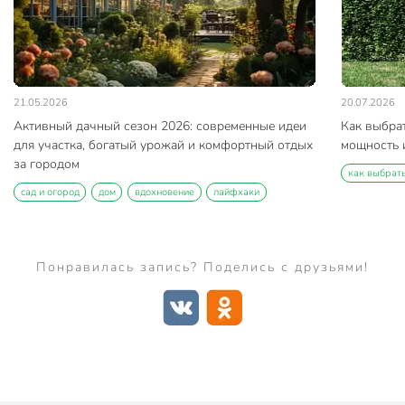
21.05.2026
20.07.2026
Активный дачный сезон 2026: современные идеи
Как выбра
для участка, богатый урожай и комфортный отдых
мощность и
за городом
как выбрат
сад и огород
дом
вдохновение
лайфхаки
Понравилась запись? Поделись с друзьями!