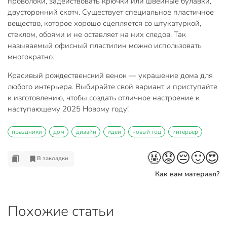
проволоки, задействовать крючки или швейные булавки,
двусторонний скотч. Существует специальное пластичное
вещество, которое хорошо сцепляется со штукатуркой,
стеклом, обоями и не оставляет на них следов. Так
называемый офисный пластилин можно использовать
многократно.
Красивый рождественский венок — украшение дома для
любого интерьера. Выбирайте свой вариант и приступайте
к изготовлению, чтобы создать отличное настроение к
наступающему 2025 Новому году!
праздники
дом
дизайн
идеи
новый год
интерьер
🤬
😟
😔
🙂
😍
В закладки
Как вам материал?
Похожие статьи