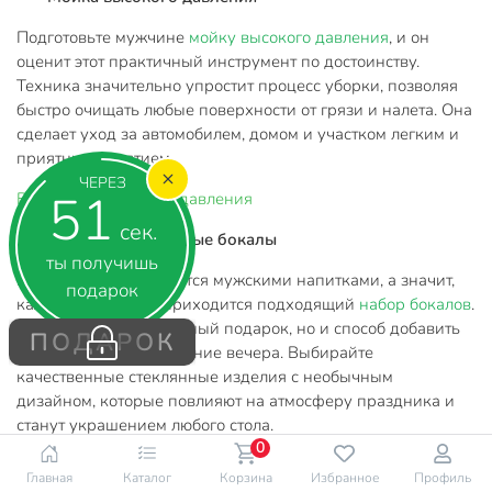
Подготовьте мужчине
мойку высокого давления
, и он
оценит этот практичный инструмент по достоинству.
Техника значительно упростит процесс уборки, позволяя
быстро очищать любые поверхности от грязи и налета. Она
сделает уход за автомобилем, домом и участком легким и
приятным занятием.
ЧЕРЕЗ
50
Все
Мойки высокого давления
сек.
Пивные и коньячные бокалы
ты получишь
Коньяк и пиво считаются мужскими напитками, а значит,
подарок
каждому мужчине приходится подходящий
набор бокалов
.
Это не только практичный подарок, но и способ добавить
ПОДАРОК
изысканности в домашние вечера. Выбирайте
качественные стеклянные изделия с необычным
дизайном, которые повлияют на атмосферу праздника и
станут украшением любого стола.
0
Ящик для инструментов
Главная
Каталог
Корзина
Избранное
Профиль