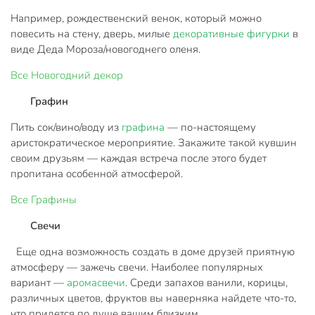
Например, рождественский венок, который можно
повесить на стену, дверь, милые
декоративные фигурки
в
виде Деда Мороза/новогоднего оленя.
Все
Новогодний декор
Графин
Пить сок/вино/воду из
графина
— по-настоящему
аристократическое мероприятие. Закажите такой кувшин
своим друзьям — каждая встреча после этого будет
пропитана особенной атмосферой.
Все
Графины
Свечи
Еще одна возможность создать в доме друзей приятную
атмосферу — зажечь свечи. Наиболее популярных
вариант —
аромасвечи
. Среди запахов ванили, корицы,
различных цветов, фруктов вы наверняка найдете что-то,
что придется по душе вашим близким.