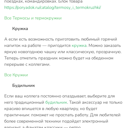
поездках, командировках.
Блок товара
https://poryadok.ru/catalog/termosy_i_termokruzhki/
Все
Термосы и термокружки
Кружка
А если есть возможность приготовить любимый горячий
напиток на работе — пригодится
кружка
. Можно заказать
яркую новогоднюю чашку или классическую, прозрачную.
Теперь отметить праздник можно будет на обеденном
перерыве с коллегами.
Все
Кружки
Будильник
Если ваш коллега постоянно опаздывает, выберите для
него традиционный
будильник
. Такой аксессуар не только
красиво впишется в любую квартиру, но будет
практичным: поможет не проспать работу. Для любителей
более современной техники подойдет электронный
вариант, а фанатам классики — ретро.