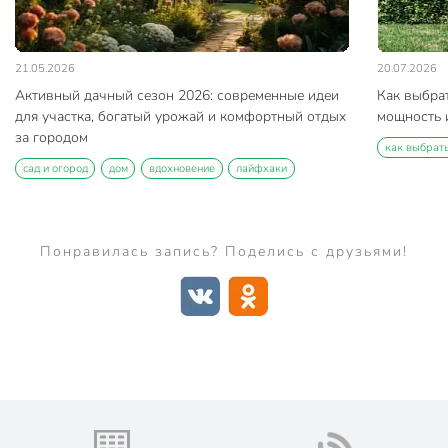
21.05.2026
20.07.2026
Активный дачный сезон 2026: современные идеи
Как выбра
для участка, богатый урожай и комфортный отдых
мощность и
за городом
как выбрат
сад и огород
дом
вдохновение
лайфхаки
Понравилась запись? Поделись с друзьями!