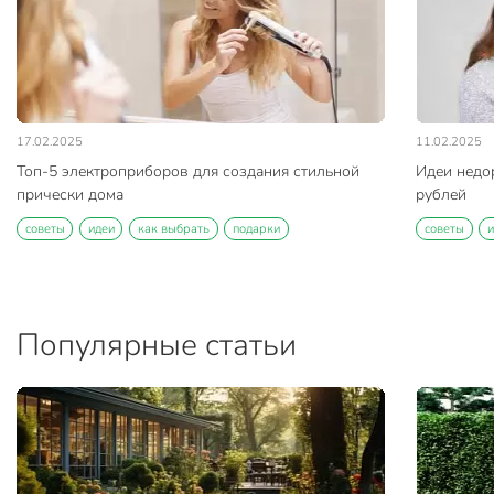
17.02.2025
11.02.2025
Топ-5 электроприборов для создания стильной
Идеи недо
прически дома
рублей
советы
идеи
как выбрать
подарки
советы
Популярные статьи