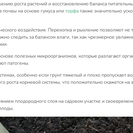
шению роста растений и восстановлению баланса питательн
а почвы на основе гумуса или
торфа
также значительно уско
ческого воздействия. Перекопка и рыхление позволяют не т
ажно следить за балансом влаги, так как чрезмерное увла
нии.
снове полезных микроорганизмов, которые разлагают орган
ют патогены.
темах, особенно если грунт тяжелый и плохо пропускает во
ого роста корневой системы, что положительно скажется на
тоянием плодородного слоя на садовом участке и своевремен
плоды.