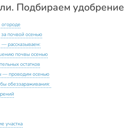
ли. Подбираем удобрение
, огороде
 за почвой осенью
 — рассказываем:
чшению почвы осенью
ительных остатков
ы — проводим осенью
обы обеззараживания:
брений
е участка