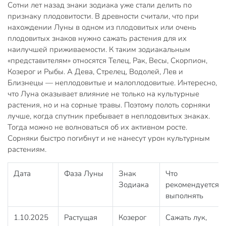
Сотни лет назад знаки зодиака уже стали делить по
признаку плодовитости. В древности считали, что при
нахождении Луны в одном из плодовитых или очень
плодовитых знаков нужно сажать растения для их
наилучшей приживаемости. К таким зодиакальным
«представителям» относятся Телец, Рак, Весы, Скорпион,
Козерог и Рыбы. А Дева, Стрелец, Водолей, Лев и
Близнецы — неплодовитые и малоплодовитые. Интересно,
что Луна оказывает влияние не только на культурные
растения, но и на сорные травы. Поэтому полоть сорняки
лучше, когда спутник пребывает в неплодовитых знаках.
Тогда можно не волноваться об их активном росте.
Сорняки быстро погибнут и не нанесут урон культурным
растениям.
Дата
Фаза Луны
Знак
Что
Зодиака
рекомендуется
выполнять
1.10.2025
Растущая
Козерог
Сажать лук,