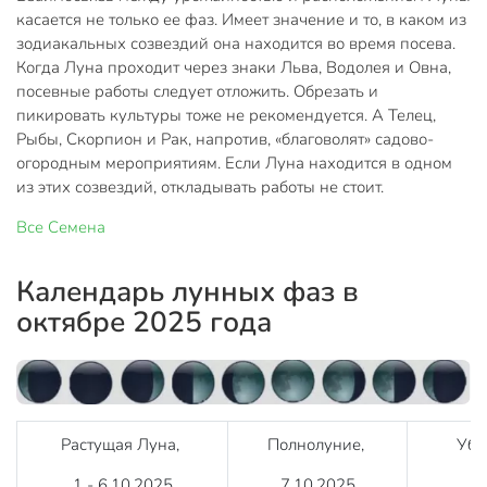
касается не только ее фаз. Имеет значение и то, в каком из
зодиакальных созвездий она находится во время посева.
Когда Луна проходит через знаки Льва, Водолея и Овна,
посевные работы следует отложить. Обрезать и
пикировать культуры тоже не рекомендуется. А Телец,
Рыбы, Скорпион и Рак, напротив, «благоволят» садово-
огородным мероприятиям. Если Луна находится в одном
из этих созвездий, откладывать работы не стоит.
Все
Семена
Календарь лунных фаз в
октябре 2025 года
Растущая Луна,
Полнолуние,
Убы
1 - 6.10.2025
7.10.2025
8