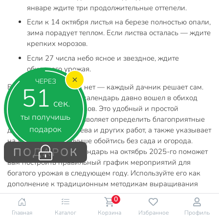
январе ждите три продолжительные оттепели.
Если к 14 октября листья на березе полностью опали,
зима порадует теплом. Если листва осталась — ждите
крепких морозов.
Если 27 числа небо ясное и звездное, ждите
обильного урожая.
ЧЕРЕЗ
50
Верить приметам или нет — каждый дачник решает сам.
Но Лунный посевной календарь давно вошел в обиход
сек.
садоводов и огородников. Это удобный и простой
ты получишь
ориентир, который позволяет определить благоприятные
подарок
дни для посадки, посева и других работ, а также указывает
на дни, в которые лучше обойтись без сада и огорода.
ПОДАРОК
Лунный посевной календарь на октябрь 2025-го поможет
вам построить правильный график мероприятий для
богатого урожая в следующем году. Используйте его как
дополнение к традиционным методикам выращивания
культур.
0
Главная
Каталог
Корзина
Избранное
Профиль
Урожай
Цветоводство
Календарь
Растение
Участок