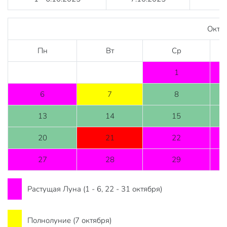
Октя
Пн
Вт
Ср
1
6
7
8
13
14
15
20
21
22
27
28
29
Растущая Луна (1 - 6, 22 - 31 октября)
Полнолуние (7 октября)