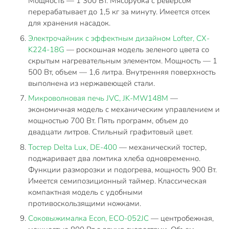
Мощность — 1 300 Вт. Мясорубка с реверсом
перерабатывает до 1,5 кг за минуту. Имеется отсек
для хранения насадок.
Электрочайник с эффектным дизайном Lofter, CX-
K224-18G
— роскошная модель зеленого цвета со
скрытым нагревательным элементом. Мощность — 1
500 Вт, объем — 1,6 литра. Внутренняя поверхность
выполнена из нержавеющей стали.
Микроволновая печь JVC, JK-MW148M
—
экономичная модель с механическим управлением и
мощностью 700 Вт. Пять программ, объем до
двадцати литров. Стильный графитовый цвет.
Тостер Delta Lux, DE-400
— механический тостер,
поджаривает два ломтика хлеба одновременно.
Функции разморозки и подогрева, мощность 900 Вт.
Имеется семипозиционный таймер. Классическая
компактная модель с удобными
противоскользящими ножками.
Соковыжималка Econ, ECO-052JC
— центробежная,