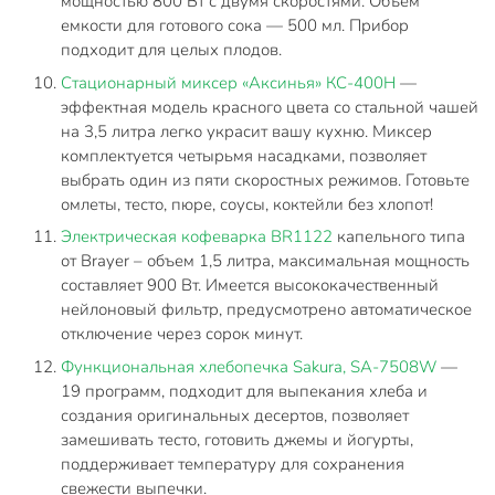
мощностью 800 Вт с двумя скоростями. Объем
емкости для готового сока — 500 мл. Прибор
подходит для целых плодов.
Стационарный миксер «Аксинья» КС-400Н
—
эффектная модель красного цвета со стальной чашей
на 3,5 литра легко украсит вашу кухню. Миксер
комплектуется четырьмя насадками, позволяет
выбрать один из пяти скоростных режимов. Готовьте
омлеты, тесто, пюре, соусы, коктейли без хлопот!
Электрическая кофеварка BR1122
капельного типа
от Brayer – объем 1,5 литра, максимальная мощность
составляет 900 Вт. Имеется высококачественный
нейлоновый фильтр, предусмотрено автоматическое
отключение через сорок минут.
Функциональная хлебопечка Sakura, SA-7508W
—
19 программ, подходит для выпекания хлеба и
создания оригинальных десертов, позволяет
замешивать тесто, готовить джемы и йогурты,
поддерживает температуру для сохранения
свежести выпечки.