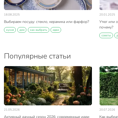
18.08.2025
20.01.2025
Выбираем посуду: стекло, керамика или фарфор?
Утюг или о
почему?
кухня
дом
как выбрать
идеи
советы
Популярные статьи
21.05.2026
20.07.2026
Активный дачный сезон 2026: современные идеи
Как выбра