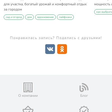
для участка, богатый урожай и комфортный отдых
мощность и
за городом
как выбрат
сад и огород
дом
вдохновение
лайфхаки
Понравилась запись? Поделись с друзьями!
О компании
Блог