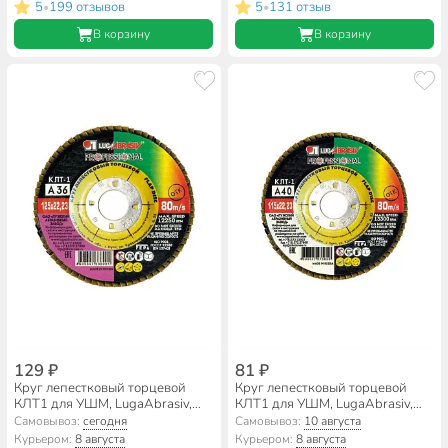
A80, шлифовальный
A40, шлифовальный
5
199 отзывов
5
131 отзыв
•
•
В корзину
В корзину
129 ₽
81 ₽
Круг лепестковый торцевой
Круг лепестковый торцевой
КЛТ1 для УШМ, LugaAbrasiv,
КЛТ1 для УШМ, LugaAbrasiv,
диаметр 125 мм, посадочный
диаметр 115 мм, посадочный
Самовывоз:
сегодня
Самовывоз:
10 августа
диаметр 22 мм, зернистость
диаметр 22 мм, зернистость
Курьером:
8 августа
Курьером:
8 августа