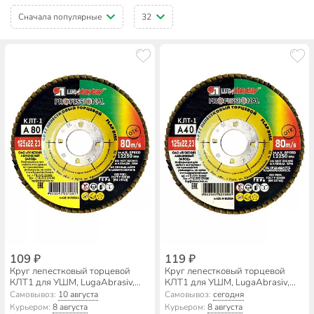
Сначала популярные
32
109 ₽
119 ₽
Круг лепестковый торцевой
Круг лепестковый торцевой
КЛТ1 для УШМ, LugaAbrasiv,
КЛТ1 для УШМ, LugaAbrasiv,
диаметр 125 мм, посадочный
диаметр 125 мм, посадочный
Самовывоз:
10 августа
Самовывоз:
сегодня
диаметр 22 мм, зернистость
диаметр 22 мм, зернистость
Курьером:
8 августа
Курьером:
8 августа