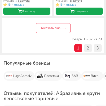
диаметр 22 мм, зернистость
зернистость P100, KK19XW 12Н
Курьером:
8 августа
Курьером:
8 августа
ZK120, шлифовальный
5
4 отзыва
5
4 отзыва
•
•
В корзину
В корзину
Показать ещё
Товары 1 - 32 из 79
1
2
3
Популярные бренды
LugaAbrasiv
Росомаха
БАЗ
Вихрь
Отзывы покупателей: Абразивные круги
лепестковые торцевые