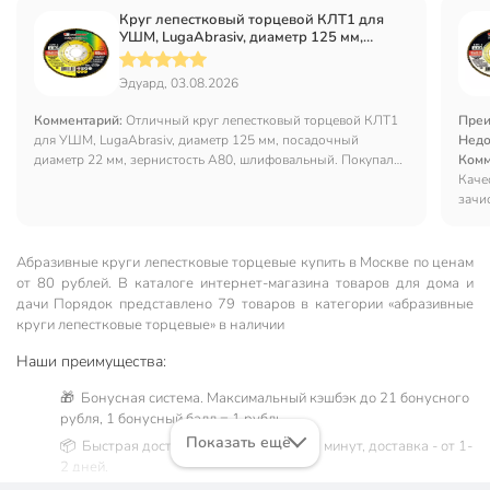
Круг лепестковый торцевой КЛТ1 для
УШМ, LugaAbrasiv, диаметр 125 мм,
посадочный диаметр 22 мм, зернистость
A80, шлифовальный
Эдуард, 03.08.2026
Комментарий:
Отличный круг лепестковый торцевой КЛТ1
Преи
для УШМ, LugaAbrasiv, диаметр 125 мм, посадочный
Недо
диаметр 22 мм, зернистость A80, шлифовальный. Покупал
Комм
для шлифовки нержавеющей стали.
Каче
зачи
Абразивные круги лепестковые торцевые купить в Москве по ценам
от 80 рублей. В каталоге интернет-магазина товаров для дома и
дачи Порядок представлено 79 товаров в категории «абразивные
круги лепестковые торцевые» в наличии
Наши преимущества:
🎁 Бонусная система. Максимальный кэшбэк до 21 бонусного
рубля, 1 бонусный балл = 1 рубль.
Показать ещё
📦 Быстрая доставка. Самовывоз от 60 минут, доставка - от 1-
2 дней.