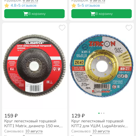
Курьером:
8 августа
Курьером:
8 августа
A50, шлифовальный
663405
4.8
5 отзывов
5
5 отзывов
•
•
В корзину
В корзину
159 ₽
129 ₽
Круг лепестковый торцевой
Круг лепестковый торцевой
КЛТ1 Matrix, диаметр 150 мм,
КЛТ2 для УШМ, LugaAbrasiv,
посадочный диаметр 22 мм,
диаметр 125 мм, посадочный
Самовывоз:
10 августа
Самовывоз:
10 августа
зернистость 60
диаметр 22 мм, зернистость