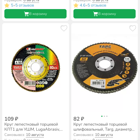
Курьером:
8 августа
Курьером:
8 августа
ZK100, шлифовальный
A100, шлифовальный
5
5 отзывов
4.6
5 отзывов
•
•
В корзину
В корзину
109 ₽
82 ₽
Круг лепестковый торцевой
Круг лепестковый торцевой
КЛТ1 для УШМ, LugaAbrasiv,
шлифовальный, Targ, диаметр
диаметр 125 мм, посадочный
125 мм, посадочный диаметр
Самовывоз:
10 августа
Самовывоз:
10 августа
диаметр 22 мм, зернистость
22.2 мм, зернистость P60,