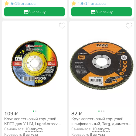
A60, шлифовальный
A40, шлифовальный
5
15 отзывов
4.9
14 отзывов
•
•
В корзину
В корзину
109 ₽
82 ₽
Круг лепестковый торцевой
Круг лепестковый торцевой
КЛТ2 для УШМ, LugaAbrasiv,
шлифовальный, Targ, диаметр
диаметр 125 мм, посадочный
125 мм, посадочный диаметр
Самовывоз:
10 августа
Самовывоз:
10 августа
диаметр 22 мм, зернистость
22.2 мм, зернистость P100,
Курьером:
8 августа
Курьером:
8 августа