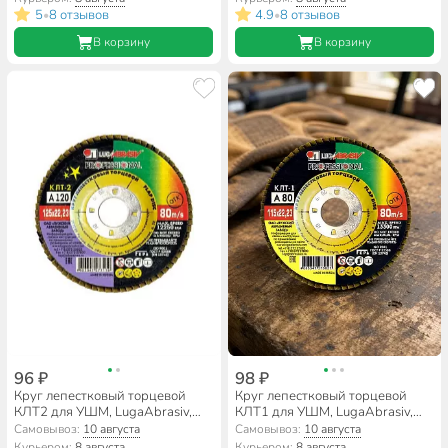
A220, шлифовальный
A100, шлифовальный
5
8 отзывов
4.9
8 отзывов
•
•
В корзину
В корзину
96 ₽
98 ₽
Круг лепестковый торцевой
Круг лепестковый торцевой
КЛТ2 для УШМ, LugaAbrasiv,
КЛТ1 для УШМ, LugaAbrasiv,
диаметр 125 мм, посадочный
диаметр 115 мм, посадочный
Самовывоз:
10 августа
Самовывоз:
10 августа
диаметр 22 мм, зернистость
диаметр 22 мм, зернистость
Курьером:
8 августа
Курьером:
8 августа