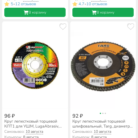
A150, шлифовальный
5
12 отзывов
4.7
10 отзывов
•
•
В корзину
В корзину
96 ₽
92 ₽
Круг лепестковый торцевой
Круг лепестковый торцевой
КЛТ1 для УШМ, LugaAbrasiv,
шлифовальный, Targ, диаметр
диаметр 125 мм, посадочный
125 мм, посадочный диаметр
Самовывоз:
10 августа
Самовывоз:
10 августа
диаметр 22 мм, зернистость
22.2 мм, зернистость P40,
Курьером:
8 августа
Курьером:
8 августа