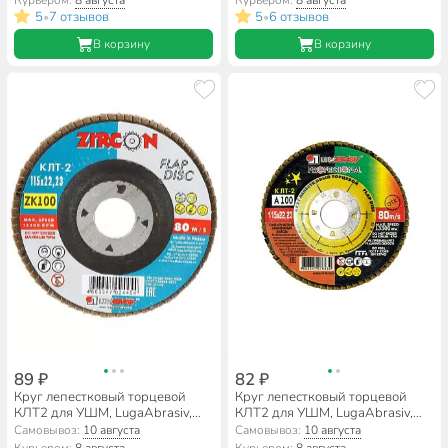
663406
5
7 отзывов
5
6 отзывов
•
•
В корзину
В корзину
89 ₽
82 ₽
Круг лепестковый торцевой
Круг лепестковый торцевой
КЛТ2 для УШМ, LugaAbrasiv,
КЛТ2 для УШМ, LugaAbrasiv,
диаметр 115 мм, посадочный
диаметр 115 мм, посадочный
Самовывоз:
10 августа
Самовывоз:
10 августа
диаметр 22 мм, зернистость
диаметр 22 мм, зернистость