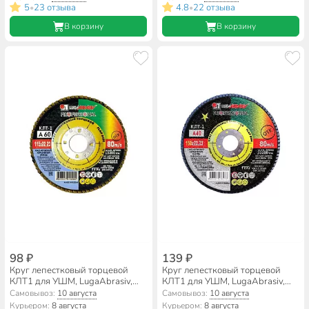
A100, шлифовальный
A100, шлифовальный
5
23 отзыва
4.8
22 отзыва
•
•
В корзину
В корзину
98 ₽
139 ₽
Круг лепестковый торцевой
Круг лепестковый торцевой
КЛТ1 для УШМ, LugaAbrasiv,
КЛТ1 для УШМ, LugaAbrasiv,
диаметр 115 мм, посадочный
диаметр 150 мм, посадочный
Самовывоз:
10 августа
Самовывоз:
10 августа
диаметр 22 мм, зернистость
диаметр 22 мм, зернистость
Курьером:
8 августа
Курьером:
8 августа