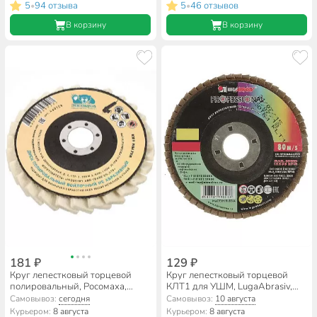
A36, шлифовальный
A40, шлифовальный
5
94 отзыва
5
46 отзывов
•
•
В корзину
В корзину
181 ₽
129 ₽
Круг лепестковый торцевой
Круг лепестковый торцевой
полировальный, Росомаха,
КЛТ1 для УШМ, LugaAbrasiv,
натуральный войлок, диаметр
диаметр 125 мм, посадочный
Самовывоз:
сегодня
Самовывоз:
10 августа
125 мм, 460125
диаметр 22 мм, зернистость
Курьером:
8 августа
Курьером:
8 августа