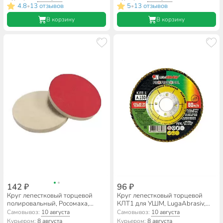
A60, шлифовальный
663408
4.8
13 отзывов
5
13 отзывов
•
•
В корзину
В корзину
142 ₽
96 ₽
Круг лепестковый торцевой
Круг лепестковый торцевой
полировальный, Росомаха,
КЛТ1 для УШМ, LugaAbrasiv,
натуральный войлок, диаметр
диаметр 125 мм, посадочный
Самовывоз:
10 августа
Самовывоз:
10 августа
125 мм, 461125
диаметр 22 мм, зернистость
Курьером:
8 августа
Курьером:
8 августа