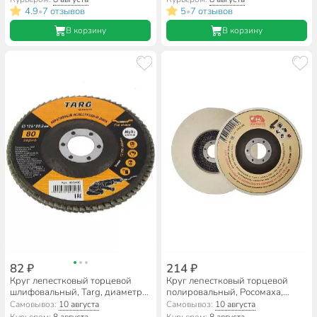
A120, шлифовальный
A80, шлифовальный
4.9
7 отзывов
5
7 отзывов
•
•
В корзину
В корзину
82 ₽
214 ₽
Круг лепестковый торцевой
Круг лепестковый торцевой
шлифовальный, Targ, диаметр
полировальный, Росомаха,
125 мм, посадочный диаметр
натуральный войлок, диаметр
Самовывоз:
10 августа
Самовывоз:
10 августа
22.2 мм, зернистость P80,
125 мм, 462125
Курьером:
8 августа
Курьером:
8 августа