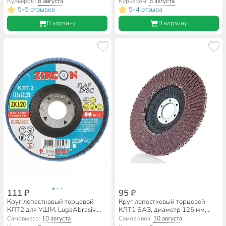
Курьером:
8 августа
Курьером:
8 августа
ZK40, шлифовальный
5
5 отзывов
5
4 отзыва
•
•
В корзину
В корзину
111 ₽
95 ₽
Круг лепестковый торцевой
Круг лепестковый торцевой
КЛТ2 для УШМ, LugaAbrasiv,
КЛТ1 БАЗ, диаметр 125 мм,
диаметр 125 мм, посадочный
посадочный диаметр 22 мм,
Самовывоз:
10 августа
Самовывоз:
10 августа