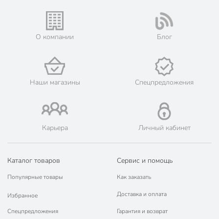
🛒 Бесплатный самовывоз из магазинов города Москва.
Жители Московской области могут сделать заказ и оплатить
его онлайн на официальном сайте сети магазинов Порядок.
💳 Оплата: онлайн на сайте интернет-гипермаркета или
О компании
Блог
наличными при получении.
🛍 Скидки, акции, распродажи каждый день!
📜 Только оригинальная продукция. Интернет-гипермаркет
Порядок - официальный представитель ведущих мировых
Наши магазины
Спецпредложения
марок.
Карьера
Личный кабинет
Каталог товаров
Сервис и помощь
Популярные товары
Как заказать
Доставка и оплата
Избранное
Спецпредложения
Гарантия и возврат