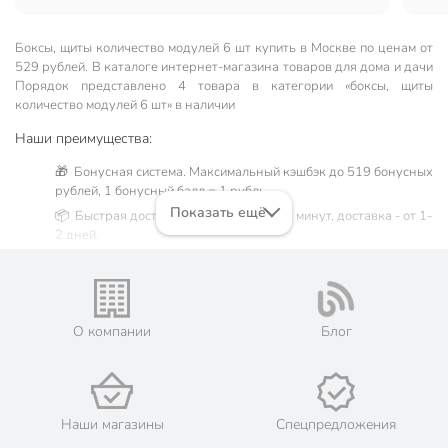
Боксы, щиты количество модулей 6 шт купить в Москве по ценам от
529 рублей. В каталоге интернет-магазина товаров для дома и дачи
Порядок представлено 4 товара в категории «боксы, щиты
количество модулей 6 шт» в наличии
Наши преимущества:
🎁 Бонусная система. Максимальный кэшбэк до 519 бонусных
рублей, 1 бонусный балл = 1 рубль.
Показать ещё
📦 Быстрая доставка. Самовывоз от 60 минут, доставка - от 1-
2 дней.
🛒 Бесплатный самовывоз из магазинов города Москва.
Жители Московской области могут сделать заказ и оплатить
его онлайн на официальном сайте сети магазинов Порядок.
💳 Оплата: онлайн на сайте интернет-гипермаркета или
О компании
Блог
наличными при получении.
🛍 Скидки, акции, распродажи каждый день!
📜 Только оригинальная продукция. Интернет-гипермаркет
Порядок - официальный представитель ведущих мировых
Наши магазины
Спецпредложения
марок.