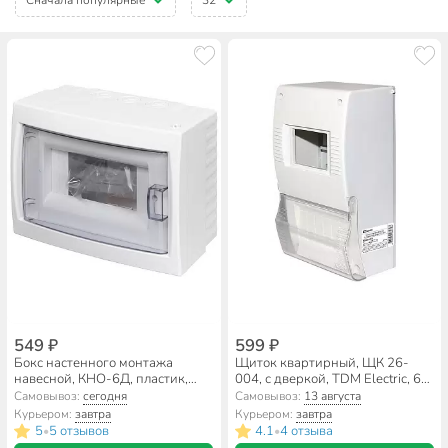
549 ₽
599 ₽
Бокс настенного монтажа
Щиток квартирный, ЩК 26-
навесной, КНО-6Д, пластик,
004, с дверкой, TDM Electric, 6
БелТИЗ, 6 модулей, IP20,
модулей, 27х15х11 см, IP20,
Самовывоз:
сегодня
Самовывоз:
13 августа
УТ000002701
SQ0906-0018
Курьером:
завтра
Курьером:
завтра
5
5 отзывов
4.1
4 отзыва
•
•