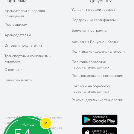
Партнерам
Документы
Условия продажи товаров
Арендаторам складских
помещений
Подарочные сертификаты
Поставщикам
Бонусная программа
Арендодателям
Активация Бонусной Карты
Оптовым покупателям
Политика конфиденциальности
Транспортным компаниям и
курьерам
Политика обработки
персональных данных
О компании
Пользовательское соглашение
Наши реквизиты
Согласие на обработку
персональных данных
Рекомендательные технологии
Copyright © 2011-2026. Все права
защищены.
ЧЕРЕЗ
Адрес: г. Москва, ул. Чертановская
20 (метро Южная)