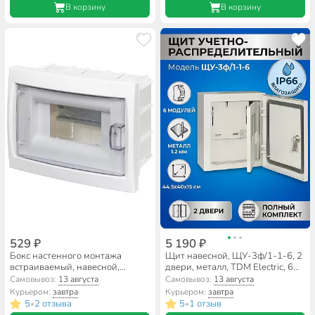
В корзину
В корзину
529 ₽
5 190 ₽
Бокс настенного монтажа
Щит навесной, ЩУ-3ф/1-1-6, 2
встраиваемый, навесной,
двери, металл, TDM Electric, 6
КНС-6Д, пластик, БелТИЗ, 6
модулей, 44.5х40х15 см, IP66,
Самовывоз:
13 августа
Самовывоз:
13 августа
модулей, IP20, УТ000002702
SQ0905-0097
Курьером:
завтра
Курьером:
завтра
5
2 отзыва
5
1 отзыв
•
•