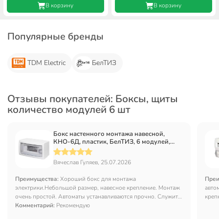
В корзину
В корзину
Популярные бренды
TDM Electric
БелТИЗ
Отзывы покупателей: Боксы, щиты
количество модулей 6 шт
Бокс настенного монтажа навесной,
КНО-6Д, пластик, БелТИЗ, 6 модулей,
IP20, УТ000002701
Вячеслав Гуляев, 25.07.2026
Преимущества:
Хороший бокс для монтажа
Преи
электрики.Небольшой размер, навесное крепление. Монтаж
авто
очень простой. Автоматы устанавливаются прочно. Служит
креп
исправно.
Комментарий:
Рекомендую