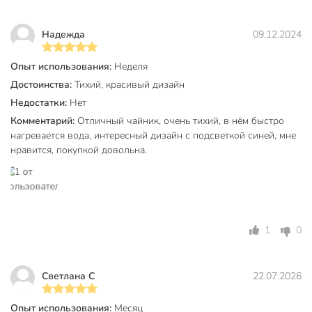
Количество температурных режимов
1
Надежда
09.12.2024
Бренд
Rion
Страна производства
Китай
Опыт использования:
Неделя
Достоинства:
Тихий, красивый дизайн
Тип
чайник
Недостатки:
Нет
Материал колбы
стекло
Комментарий:
Отличный чайник, очень тихий, в нём быстро
нагревается вода, интересный дизайн с подсветкой синей, мне
без функции
нравится, покупкой довольна.
Заварочный чайник
заваривания чая
Тип нагревательного элемента
закрытая спираль
Тип управления
механический
1
0
Материал корпуса
стекло
Цвет
черный
Светлана С
22.07.2026
автоотключение
вращение
Опыт использования:
Месяц