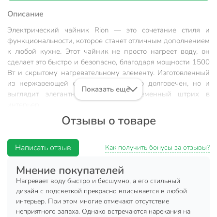
Описание
Электрический чайник Rion — это сочетание стиля и
функциональности, которое станет отличным дополнением
к любой кухне. Этот чайник не просто нагреет воду, он
сделает это быстро и безопасно, благодаря мощности 1500
Вт и скрытому нагревательному элементу. Изготовленный
из нержавеющей стали, он не только долговечен, но и
Показать ещё
выглядит элегантно, добавляя современный штрих в
интерьер.
Отзывы о товаре
Чайник Rion объемом 1.7 литра идеально подходит для
больших семей или офисов, где требуется частое
кипячение воды. Черный цвет корпуса придает ему
Написать отзыв
Как получить бонусы за отзывы?
стильный и современный вид, который отлично
вписывается в любую кухонную обстановку. Благодаря
Мнение покупателей
стеклянной колбе и подсветке, процесс нагрева воды
Нагревает воду быстро и бесшумно, а его стильный
становится не только функциональным, но и эстетически
дизайн с подсветкой прекрасно вписывается в любой
приятным.
интерьер. При этом многие отмечают отсутствие
неприятного запаха. Однако встречаются нарекания на
Преимущества: