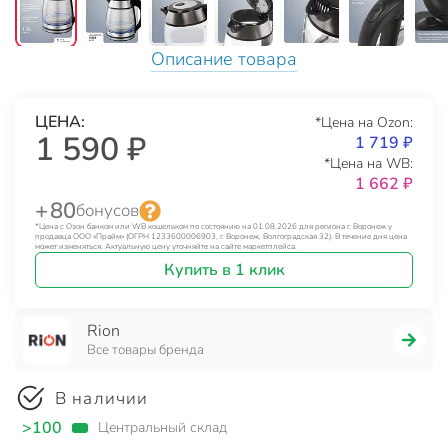
Описание товара
ЦЕНА:
*Цена на Ozon:
1 590 ₽
1 719 ₽
*Цена на WB:
1 662 ₽
+ 80
бонусов
*Цена с Озон банком или WB кошельком по состоянию на 01.08.2026 для региона г. Воронеж у
продавца ООО «Прайм» (ОГРН 1233600006903, г. Воронеж, Волгоградская 32). В течение дня цена
может изменяться. Актуальную цену уточняйте на сайте маркетплейса.
Купить в 1 клик
Rion
Все товары бренда
В наличии
>100
Центральный склад