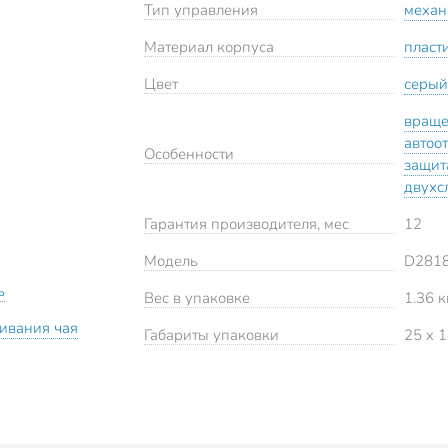
Тип управления
механ
Материал корпуса
пласт
Цвет
серый
враще
автоо
Особенности
защит
двухс
Гарантия производителя, мес
12
Модель
D281
ь
Вес в упаковке
1.36 к
ивания чая
Габариты упаковки
25 x 1