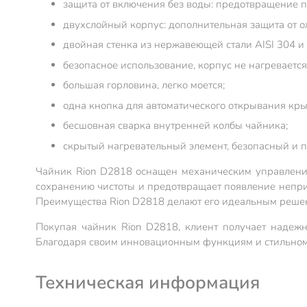
защита от включения без воды: предотвращение п
двухслойный корпус: дополнительная защита от о
двойная стенка из нержавеющей стали AISI 304 и 
безопасное использование, корпус не нагревается
большая горловина, легко моется;
одна кнопка для автоматического открывания кры
бесшовная сварка внутренней колбы чайника;
скрытый нагревательный элемент, безопасный и пр
Чайник Rion D2818 оснащен механическим управлением
сохранению чистоты и предотвращает появление неприя
Преимущества Rion D2818 делают его идеальным решен
Покупая чайник Rion D2818, клиент получает надежны
Благодаря своим инновационным функциям и стильному
Техническая информация