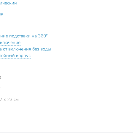
ический
ик
ние подставки на 360°
тключение
а от включения без воды
лойный корпус
8
г
7 x 23 см