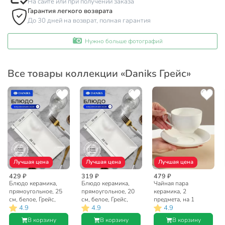
На сайте или при получении заказа
Гарантия легкого возврата
До 30 дней на возврат, полная гарантия
Нужно больше фотографий
Все товары коллекции «Daniks Грейс»
Лучшая цена
Лучшая цена
Лучшая цена
429 ₽
319 ₽
479 ₽
Блюдо керамика,
Блюдо керамика,
Чайная пара
прямоугольное, 25
прямоугольное, 20
керамика, 2
см, белое, Грейс,
см, белое, Грейс,
предмета, на 1
4.9
4.9
4.9
Daniks, Y4-3747
Daniks, Y4-3746
персону, 250 мл,
Daniks, Грейс
В корзину
В корзину
В корзину