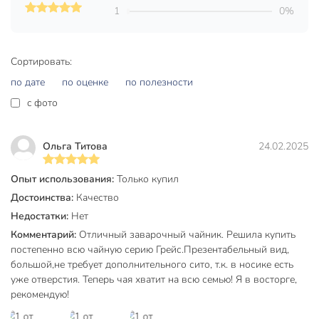
большой
1
0%
можно мыть в
посудомоечной
Сортировать:
машине
Условия эксплуатации
можно
по дате
по оценке
по полезности
использовать в
c фото
микроволновой
печи
Ольга Титова
24.02.2025
Модель
Грейс
Опыт использования:
Только купил
Вес в упаковке
720 г
Достоинства:
Качество
Габариты упаковки
21 x 16 x 13 см
Недостатки:
Нет
Комментарий:
Отличный заварочный чайник. Решила купить
постепенно всю чайную серию Грейс.Презентабельный вид,
большой,не требует дополнительного сито, т.к. в носике есть
уже отверстия. Теперь чая хватит на всю семью! Я в восторге,
рекомендую!