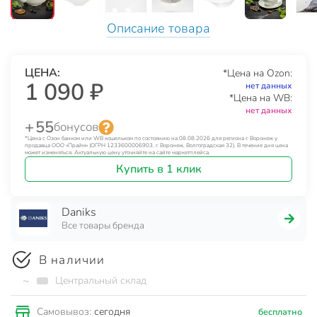
Описание товара
ЦЕНА:
*Цена на Ozon:
1 090 ₽
нет данных
*Цена на WB:
нет данных
+ 55
бонусов
*Цена с Озон банком или WB кошельком по состоянию на 08.08.2026 для региона г. Воронеж у
продавца ООО «Прайм» (ОГРН 1233600006903, г. Воронеж, Волгоградская 32). В течение дня цена
может изменяться. Актуальную цену уточняйте на сайте маркетплейса.
Купить в 1 клик
Daniks
Все товары бренда
В наличии
~
Центральный склад
сегодня
Самовывоз:
бесплатно