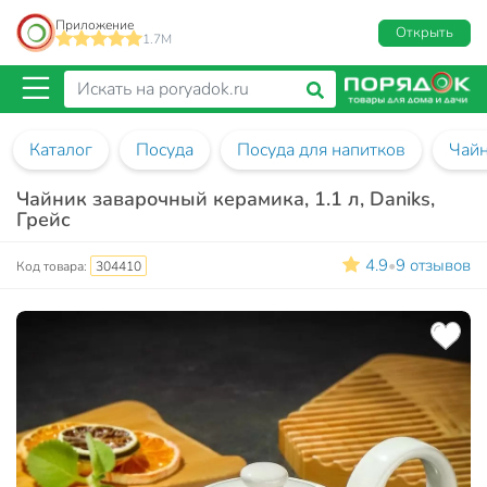
Приложение
Открыть
1.7M
Каталог
Посуда
Посуда для напитков
Чайн
Чайник заварочный керамика, 1.1 л, Daniks,
Грейс
4.9
9 отзывов
•
Код товара:
304410