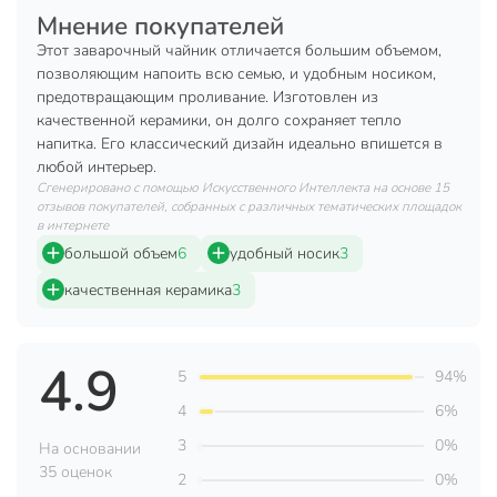
Техническая информация
Мнение покупателей
Объем, мл
1100 мл
Этот заварочный чайник отличается большим объемом,
позволяющим напоить всю семью, и удобным носиком,
Бренд
Daniks
предотвращающим проливание. Изготовлен из
качественной керамики, он долго сохраняет тепло
Страна производства
Китай
напитка. Его классический дизайн идеально впишется в
любой интерьер.
Материал крышки
керамика
Сгенерировано с помощью Искусственного Интеллекта на основе 15
отзывов покупателей, собранных с различных тематических площадок
Форма
круглый
в интернете
большой объем
6
удобный носик
3
Материал ручки
керамика
качественная керамика
3
Материал корпуса
керамика
Цвет
белый
4.9
5
94%
Стиль
классический
4
6%
Дизайн
однотонный
3
0%
На основании
с крышкой
35 оценок
2
0%
Особенности
с толстым дном