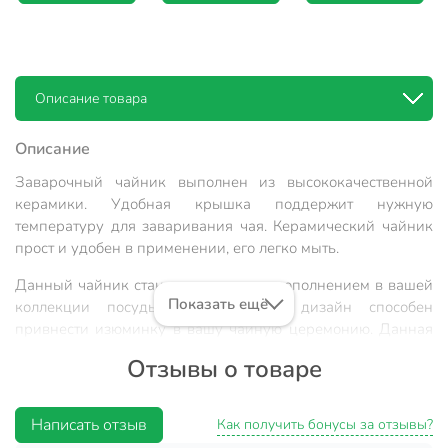
Описание товара
Описание
Заварочный чайник выполнен из высококачественной
керамики. Удобная крышка поддержит нужную
температуру для заваривания чая. Керамический чайник
прост и удобен в применении, его легко мыть.
Данный чайник станет прекрасным дополнением в вашей
Показать ещё
коллекции посуды. Неповторимый дизайн способен
привнести изюминку в вашу чайную церемонию. Данная
модель изготовлена из качественного материала, который
Отзывы о товаре
никак не повлияет на вкусовые качества вашего напитка.
Что может быть приятнее, чем посидеть с чашечкой
любимого ароматного чая?
Написать отзыв
Как получить бонусы за отзывы?