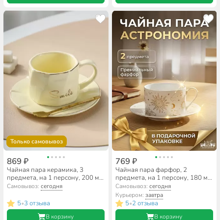
Только самовывоз
869 ₽
769 ₽
Чайная пара керамика, 3
Чайная пара фарфор, 2
предмета, на 1 персону, 200 мл,
предмета, на 1 персону, 180 мл,
Улыбнись, B060509, в
Lefard, Астрономия, 86-2558
Самовывоз:
сегодня
Самовывоз:
сегодня
ассортименте
Курьером:
завтра
5
3 отзыва
5
2 отзыва
•
•
В корзину
В корзину