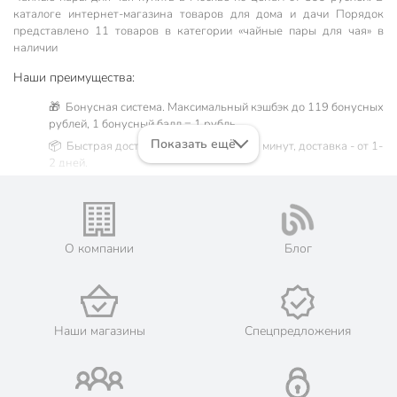
каталоге интернет-магазина товаров для дома и дачи Порядок
представлено 11 товаров в категории «чайные пары для чая» в
наличии
Наши преимущества:
🎁 Бонусная система. Максимальный кэшбэк до 119 бонусных
рублей, 1 бонусный балл = 1 рубль.
Показать ещё
📦 Быстрая доставка. Самовывоз от 60 минут, доставка - от 1-
2 дней.
🛒 Бесплатный самовывоз из магазинов города Москва.
Жители Московской области могут сделать заказ и оплатить
его онлайн на официальном сайте сети магазинов Порядок.
💳 Оплата: онлайн на сайте интернет-гипермаркета или
О компании
Блог
наличными при получении.
🛍 Скидки, акции, распродажи каждый день!
📜 Только оригинальная продукция. Интернет-гипермаркет
Порядок - официальный представитель ведущих мировых
Наши магазины
Спецпредложения
марок.