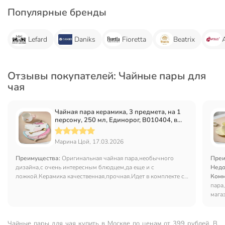
Популярные бренды
Lefard
Daniks
Fioretta
Beatrix
Отзывы покупателей: Чайные пары для
чая
Чайная пара керамика, 3 предмета, на 1
персону, 250 мл, Единорог, B010404, в
ассортименте
Марина Цой, 17.03.2026
Преимущества:
Оригинальная чайная пара,необычного
Преи
дизайна,с очень интересным блюдцем,да еще и с
Недо
ложкой.Керамика качественная,прочная.Идет в комплекте с
Комм
коробкой,можно на подарок брать.
пара
мага
акци
Чайные пары для чая купить в Москве по ценам от 399 рублей. В