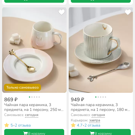
Только самовывоз
869 ₽
949 ₽
Чайная пара керамика, 3
Чайная пара керамика, 3
предмета, на 1 персону, 250 мл,
предмета, на 1 персону, 180 мл,
Перламутр омбре, B060510, в
Вертикаль, B010408, в
Самовывоз:
сегодня
Самовывоз:
сегодня
ассортименте
ассортименте
Курьером:
завтра
5
2 отзыва
4.7
2 отзыва
•
•
В корзину
В корзину