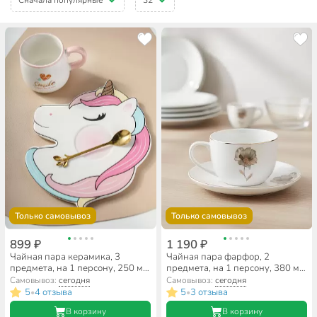
Только самовывоз
Только самовывоз
899 ₽
1 190 ₽
Чайная пара керамика, 3
Чайная пара фарфор, 2
предмета, на 1 персону, 250 мл,
предмета, на 1 персону, 380 мл,
Единорог, B010404, в
Lefard, Inspiration Золотой
Самовывоз:
сегодня
Самовывоз:
сегодня
ассортименте
цветок, 422-126, подарочная
5
4 отзыва
5
3 отзыва
•
•
упаковка, белая
В корзину
В корзину