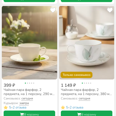
Только самовывоз
399 ₽
1 149 ₽
Чайная пара фарфор, 2
Чайная пара фарфор, 2
предмета, на 1 персону, 290 мл,
предмета, на 1 персону, 380 мл,
Beatrix, Белая лилия, МД007P/1,
Lefard, Inspiration Нежность,
Самовывоз:
сегодня
Самовывоз:
сегодня
подарочная упаковка
422-144, подарочная упаковка,
Курьером:
завтра
белая
5
2 отзыва
5
2 отзыва
•
•
В корзину
В корзину