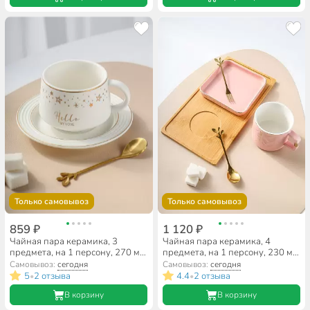
Только самовывоз
Только самовывоз
859 ₽
1 120 ₽
Чайная пара керамика, 3
Чайная пара керамика, 4
предмета, на 1 персону, 270 мл,
предмета, на 1 персону, 230 мл,
Звёзды, B010403, в
Звездная река, B010417, в
Самовывоз:
сегодня
Самовывоз:
сегодня
ассортименте
ассортименте
5
2 отзыва
4.4
2 отзыва
•
•
В корзину
В корзину