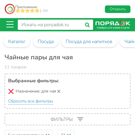
Приложение
Открыть
1.7M
Каталог
Посуда
Посуда для напитков
Чай
Чайные пары для чая
11 товаров
Выбранные фильтры:
Назначение:
для чая
Сбросить все фильтры
ФИЛЬТРЫ
Сначала популярные
32