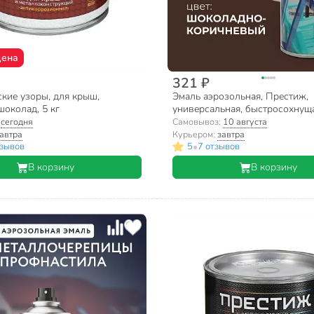
цена
321 ₽
кие узоры, для крыш,
Эмаль аэрозольная, Престиж,
шоколад, 5 кг
универсальная, быстросохнуща
акриловая, полуглянцевая, шо
:
сегодня
Самовывоз:
10 августа
коричневая, 520 мл
автра
Курьером:
завтра
•
тзывов
5
7 отзывов
В корзину
В корзину