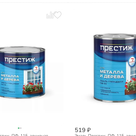
519 ₽
стиж, ПФ-115, алкидная,
Эмаль Престиж, ПФ-115, алки