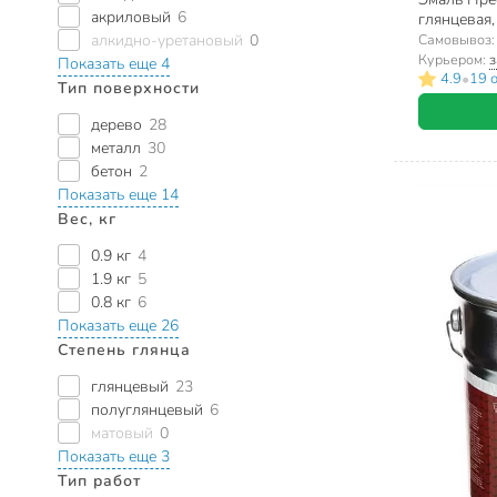
акриловый
6
глянцевая,
Самовывоз
алкидно-уретановый
0
Курьером:
з
Показать еще 4
•
4.9
19 
Тип поверхности
дерево
28
металл
30
бетон
2
Показать еще 14
Вес, кг
0.9 кг
4
1.9 кг
5
0.8 кг
6
Показать еще 26
Степень глянца
глянцевый
23
полуглянцевый
6
матовый
0
Показать еще 3
Тип работ