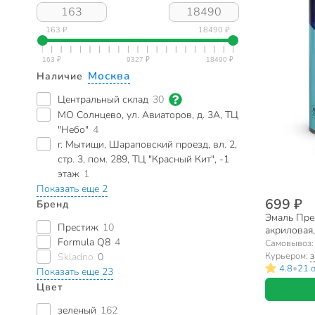
163 ₽
18490 ₽
Москва
Наличие
Центральный склад
30
МО Солнцево, ул. Авиаторов, д. 3А, ТЦ
"Небо"
4
г. Мытищи, Шараповский проезд, вл. 2,
стр. 3, пом. 289, ТЦ "Красный Кит", -1
этаж
1
Показать еще 2
699 ₽
Бренд
Эмаль Прес
Престиж
10
акриловая,
Formula Q8
4
0.9 кг
Самовывоз
Курьером:
з
Skladno
0
•
4.8
21 
Показать еще 23
Цвет
зеленый
162