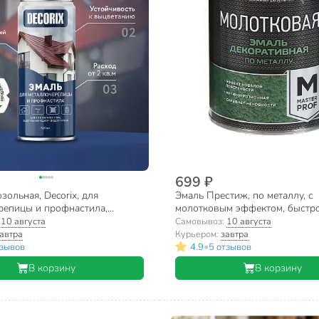
699 ₽
зольная, Decorix, для
Эмаль Престиж, по металлу, с
репицы и профнастила,
молотковым эффектом, быстр
 глянцевая, шоколадно-
алкидная, полуглянцевая, шок
:
10 августа
Самовывоз:
10 августа
, RAL 8017, 520 мл
0.8 кг
автра
Курьером:
завтра
•
тзывов
4.9
5 отзывов
В корзину
В корзину