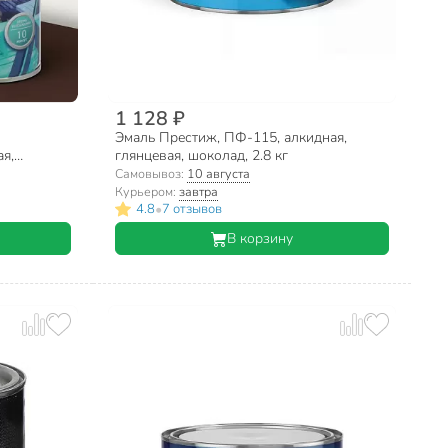
1 128 ₽
Эмаль Престиж, ПФ-115, алкидная,
я,
глянцевая, шоколад, 2.8 кг
коладно-
Самовывоз:
10 августа
Курьером:
завтра
•
4.8
7 отзывов
В корзину