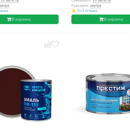
:
10 августа
Самовывоз:
10 августа
автра
Курьером:
завтра
•
тзыва
5
3 отзыва
В корзину
В корзину