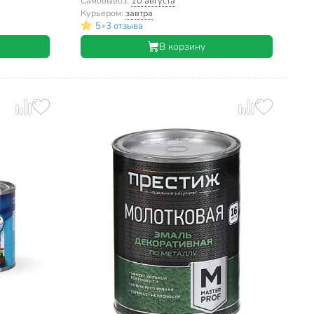
Самовывоз:
10 августа
Курьером:
завтра
•
5
3 отзыва
В корзину