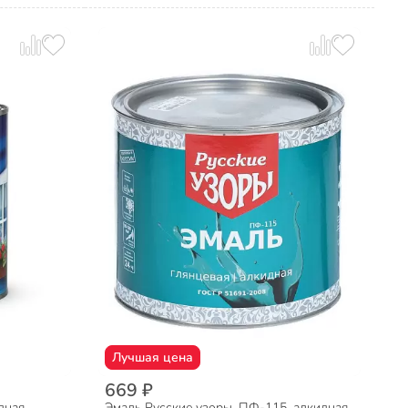
Лучшая цена
669 ₽
дная,
Эмаль Русские узоры, ПФ-115, алкидная,