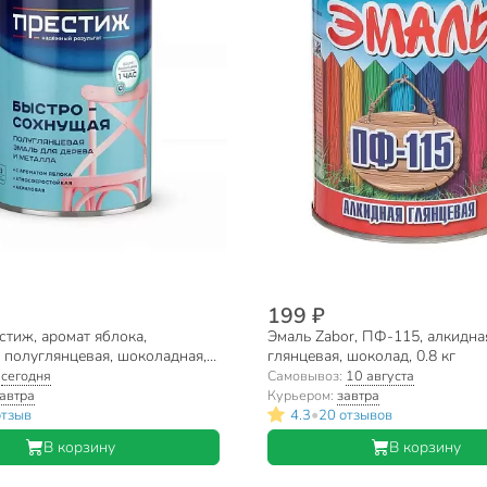
199 ₽
тиж, аромат яблока,
Эмаль Zabor, ПФ-115, алкидна
 полуглянцевая, шоколадная,
глянцевая, шоколад, 0.8 кг
:
сегодня
Самовывоз:
10 августа
автра
Курьером:
завтра
•
отзыв
4.3
20 отзывов
В корзину
В корзину