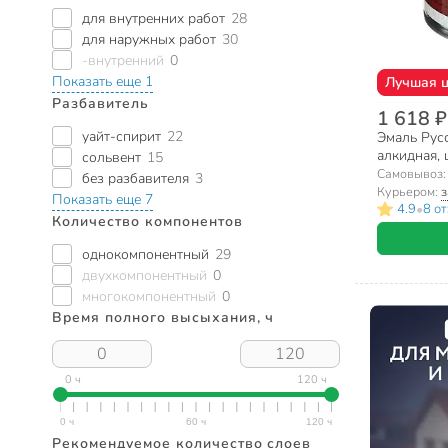
для внутренних работ
28
для наружных работ
30
-внутренний
0
Показать еще 1
Лучшая 
Разбавитель
1 618 ₽
уайт-спирит
22
Эмаль Русс
алкидная, 
сольвент
15
Самовывоз
без разбавителя
3
Курьером:
з
Показать еще 7
•
4.9
8 о
Количество компонентов
однокомпонентный
29
двухкомпонентный
0
многокомпонентный
0
Время полного высыхания, ч
0 ч
120 ч
Рекомендуемое количество слоев