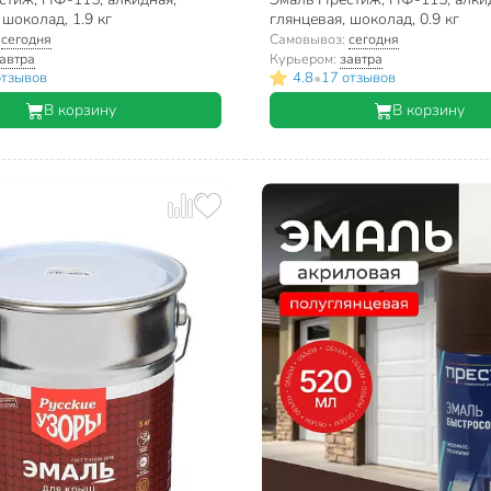
 шоколад, 1.9 кг
глянцевая, шоколад, 0.9 кг
:
сегодня
Самовывоз:
сегодня
автра
Курьером:
завтра
•
отзывов
4.8
17 отзывов
В корзину
В корзину