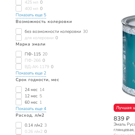
425 мл
0
400 мл
0
Показать еще 5
Возможность колеровки
без возможности колеровки
30
для колеровки
0
Марка эмали
ПФ-115
20
ПФ-266
0
ВД-АК-1179
0
Показать еще 2
Срок годности, мес
24 мес
14
12 мес
5
60 мес
1
Лучшая 
Показать еще 4
Расход, л/м2
839 ₽
Эмаль Русс
0.14 л/м2
3
глянцевая,
0.26 л/м2
0