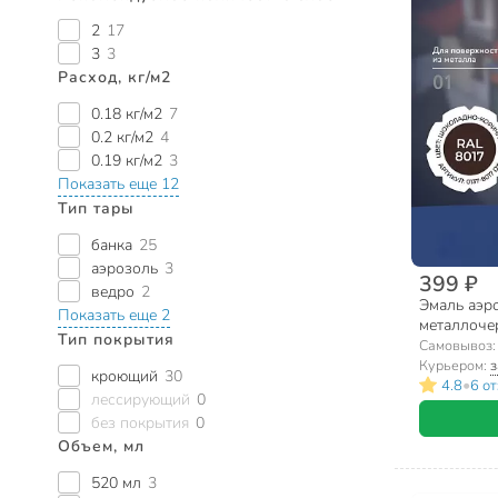
2
17
3
3
Расход, кг/м2
0.18 кг/м2
7
0.2 кг/м2
4
0.19 кг/м2
3
Показать еще 12
Тип тары
банка
25
аэрозоль
3
399 ₽
ведро
2
Эмаль аэро
Показать еще 2
металлоче
Тип покрытия
акриловая,
Самовывоз
коричневая
Курьером:
з
кроющий
30
•
4.8
6 о
лессирующий
0
без покрытия
0
Объем, мл
520 мл
3