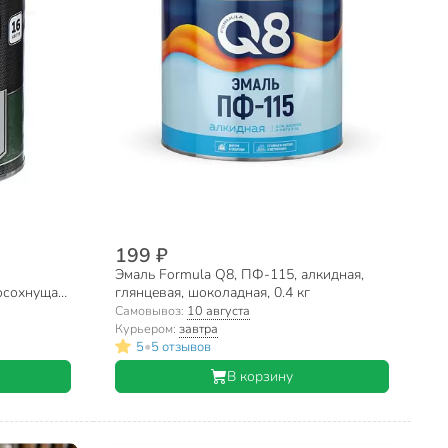
199 ₽
Эмаль Formula Q8, ПФ-115, алкидная,
осохнущая,
глянцевая, шоколадная, 0.4 кг
оладная,
Самовывоз:
10 августа
Курьером:
завтра
•
5
5 отзывов
В корзину