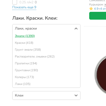
Самовывоз
0.25 л/м2
0
Курьером:
з
Показать еще 9
•
4.9
4 о
Лаки. Краски. Клеи:
Лаки, краски
Эмали (1390)
Краски (418)
Грунт-эмали (358)
Растворители, смывки (262)
Пропитки (194)
Грунтовки (190)
Колеры (173)
Лаки (105)
Клеи
Клеи универсальные (196)