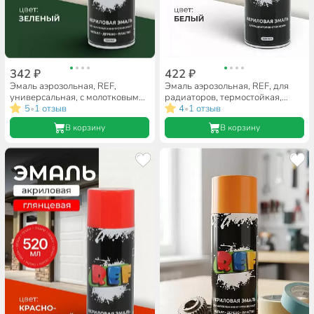
342 ₽
422 ₽
Эмаль аэрозольная, REF,
Эмаль аэрозольная, REF, для
универсальная, с молотковым
радиаторов, термостойкая,
эффектом, акриловая, зеленая,
5
1 отзыв
акриловая, глянцевая, белая,
4
1 отзыв
•
•
520 мл
520 мл
В корзину
В корзину