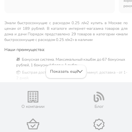
пустеет.Буду покупать еще.
хоро
реко
Эмали быстросохнущие с расходом 0.25 л/м2 купить в Москве по
ценам от 189 рублей. В каталоге интернет-магазина товаров для
дома и дачи Порядок представлено 29 товаров в категории «эмали
быстросохнущие с расходом 0.25 л/м2» в наличии
Наши преимущества:
🎁 Бонусная система. Максимальный кэшбэк до 67 бонусных
рублей, 1 бонусный балл = 1 рубль.
Показать ещё
📦 Быстрая доставка. Самовывоз от 60 минут, доставка - от 1-
2 дней.
🛒 Бесплатный самовывоз из магазинов города Москва.
Жители Московской области могут сделать заказ и оплатить
его онлайн на официальном сайте сети магазинов Порядок.
💳 Оплата: онлайн на сайте интернет-гипермаркета или
О компании
Блог
наличными при получении.
🛍 Скидки, акции, распродажи каждый день!
📜 Только оригинальная продукция. Интернет-гипермаркет
Порядок - официальный представитель ведущих мировых