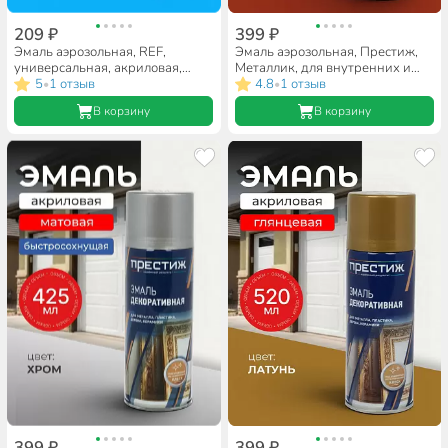
209 ₽
399 ₽
Эмаль аэрозольная, REF,
Эмаль аэрозольная, Престиж,
универсальная, акриловая,
Металлик, для внутренних и
глянцевая, голубая, 520 мл
5
1 отзыв
наружных работ, акриловая,
4.8
1 отзыв
•
•
глянцевая, старая медь, 520 мл
В корзину
В корзину
399 ₽
399 ₽