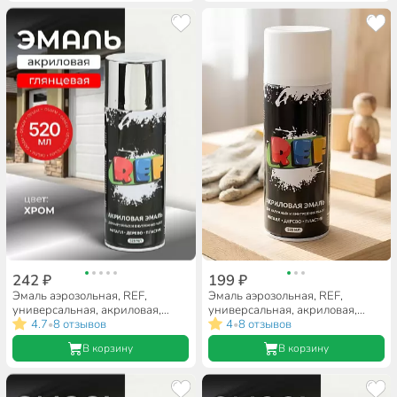
242 ₽
199 ₽
Эмаль аэрозольная, REF,
Эмаль аэрозольная, REF,
универсальная, акриловая,
универсальная, акриловая,
глянцевая, хром, 520 мл
4.7
8 отзывов
глянцевая, белая, 520 мл
4
8 отзывов
•
•
В корзину
В корзину