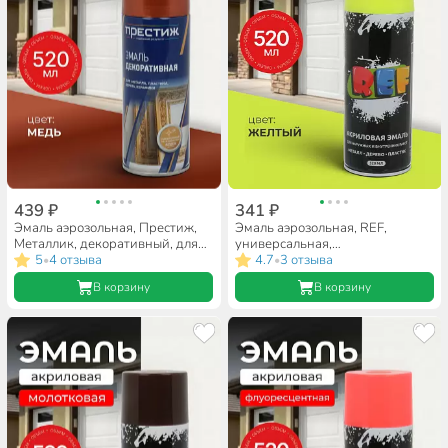
439 ₽
341 ₽
Эмаль аэрозольная, Престиж,
Эмаль аэрозольная, REF,
Металлик, декоративный, для
универсальная,
внутренних и наружных работ,
5
4 отзыва
флуоресцентная, акриловая,
4.7
3 отзыва
•
•
акриловая, глянцевая, медь,
желтая, 520 мл
В корзину
В корзину
520 мл