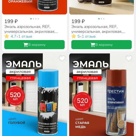
199 ₽
199 ₽
Эмаль аэрозольная, REF,
Эмаль аэрозольная, REF,
универсальная, акриловая,
универсальная, акриловая,
глянцевая, оранжево-красная,
4.7
1 отзыв
глянцевая, желтая, 520 мл
5
1 отзыв
•
•
520 мл
В корзину
В корзину