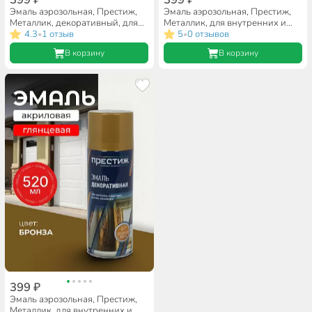
Эмаль аэрозольная, Престиж,
Эмаль аэрозольная, Престиж,
Металлик, декоративный, для
Металлик, для внутренних и
внутренних и наружных работ,
4.3
1 отзыв
наружных работ, акриловая,
5
0 отзывов
•
•
быстросохнущая, акриловая,
глянцевая, латунь, 520 мл
В корзину
В корзину
матовая, серебро, 425 мл
399 ₽
Эмаль аэрозольная, Престиж,
Металлик, для внутренних и