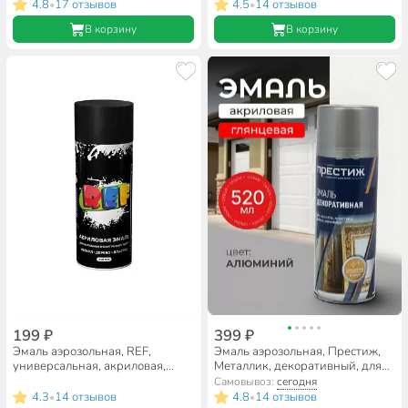
акриловая, глянцевая,
4.8
17 отзывов
4.5
14 отзывов
•
•
натурально-золотая, 425 мл
В корзину
В корзину
199 ₽
399 ₽
Эмаль аэрозольная, REF,
Эмаль аэрозольная, Престиж,
универсальная, акриловая,
Металлик, декоративный, для
матовая, черная, 520 мл
внутренних и наружных работ,
Самовывоз:
сегодня
акриловая, глянцевая,
4.3
14 отзывов
4.8
14 отзывов
•
•