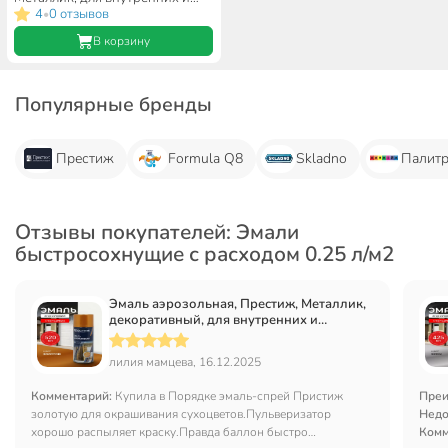
наружных работ, акриловая,
4
0 отзывов
•
глянцевая, бронза, 520 мл
В корзину
Популярные бренды
Престиж
Formula Q8
Skladno
Палит
Отзывы покупателей: Эмали
быстросохнущие с расходом 0.25 л/м2
Эмаль аэрозольная, Престиж, Металлик,
декоративный, для внутренних и
наружных работ, акриловая, глянцевая,
золотая, 520 мл
лилия мамцева, 16.12.2025
Комментарий:
Купила в Порядке эмаль-спрей Пристиж
Преи
золотую для окрашивания сухоцветов.Пульверизатор
Недо
хорошо распыляет краску.Правда баллон быстро
Комм