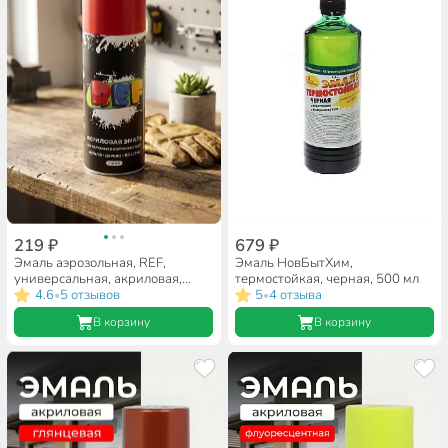
219 ₽
679 ₽
Эмаль аэрозольная, REF,
Эмаль НовБытХим,
универсальная, акриловая,
термостойкая, черная, 500 мл
глянцевая, алая, 520 мл
4.6
5 отзывов
5
4 отзыва
•
•
В корзину
В корзину