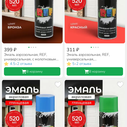
399 ₽
311 ₽
Эмаль аэрозольная, REF,
Эмаль аэрозольная, REF,
универсальная, с молотковым
универсальная,
эффектом, акриловая, бронза,
4.5
2 отзыва
флуоресцентная, акриловая,
5
2 отзыва
•
•
520 мл
красная, 520 мл
В корзину
В корзину