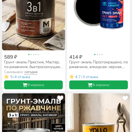
589 ₽
414 ₽
Грунт-эмаль Престиж, Мастер,
Грунт-эмаль Простокрашено, по
по ржавчине, быстросохнущая,
ржавчине, алкидная, черная,
смоляная, черная, 0.9 кг
0.8 кг
Самовывоз:
сегодня
5
4 отзыва
4.7
3 отзыва
•
•
В корзину
В корзину