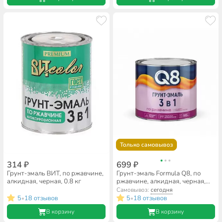
Только самовывоз
314 ₽
699 ₽
Грунт-эмаль ВИТ, по ржавчине,
Грунт-эмаль Formula Q8, по
алкидная, черная, 0.8 кг
ржавчине, алкидная, черная,
1.9 кг
Самовывоз:
сегодня
5
18 отзывов
5
18 отзывов
•
•
В корзину
В корзину