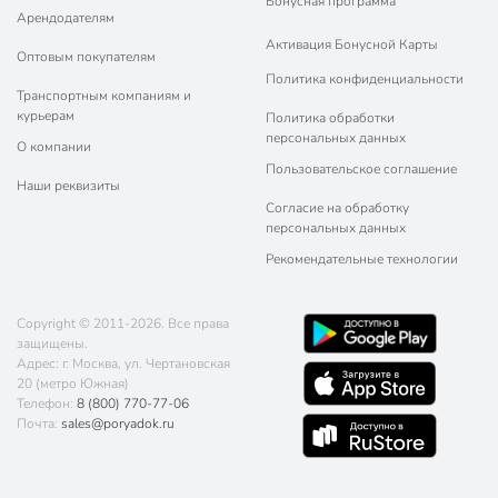
Бонусная программа
Арендодателям
Активация Бонусной Карты
Оптовым покупателям
Политика конфиденциальности
Транспортным компаниям и
курьерам
Политика обработки
персональных данных
О компании
Пользовательское соглашение
Наши реквизиты
Согласие на обработку
персональных данных
Рекомендательные технологии
Copyright © 2011-2026. Все права
защищены.
Адрес: г. Москва, ул. Чертановская
20 (метро Южная)
Телефон:
8 (800) 770-77-06
Почта:
sales@poryadok.ru