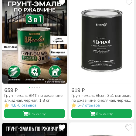
659 ₽
619 ₽
Грунт-эмаль ВИТ, по ржавчине,
Грунт-эмаль Elcon, 3в1 матовая,
алкидная, черная, 1.8 кг
по ржавчине, смоляная, черная,
4.8
8 отзывов
RAL 9005, 0.8 кг
5
7 отзывов
•
•
В корзину
В корзину