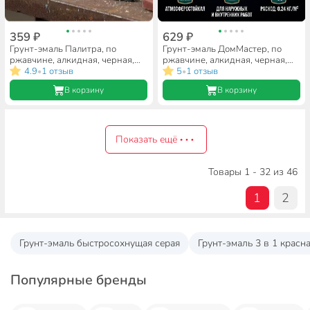
359 ₽
629 ₽
Грунт-эмаль Палитра, по
Грунт-эмаль ДомМастер, по
ржавчине, алкидная, черная,
ржавчине, алкидная, черная,
0.9 кг
4.9
1 отзыв
1.9 кг
5
1 отзыв
•
•
В корзину
В корзину
Показать ещё
Товары 1 - 32 из 46
1
2
Грунт-эмаль быстросохнущая серая
Грунт-эмаль 3 в 1 красн
Популярные бренды