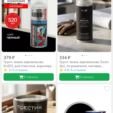
379 ₽
334 ₽
Грунт-эмаль аэрозольная,
Грунт-эмаль аэрозольная, Elcon,
KUDO, для пластика, акриловая,
3в1, по ржавчине, матовая,
матовая, черная, 520 мл
5
5 отзывов
черная, RAL 9005, 520 мл
4.8
5 отзывов
•
•
В корзину
В корзину