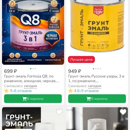
Лучшая цена
699 ₽
949 ₽
Грунт-эмаль Formula Q8, по
Грунт-эмаль Русские узоры, 3 в
ржавчине, алкидная, черная,
1, по ржавчине,
1.8 кг
быстросохнущая, алкидная,
Самовывоз:
сегодня
Самовывоз:
сегодня
черная, 1.9 кг
5
6 отзывов
4.6
5 отзывов
•
•
В корзину
В корзину