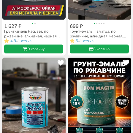
1 627 ₽
699 ₽
Грунт-эмаль Расцвет, по
Грунт-эмаль Палитра, по
ржавчине, алкидная, черная,
ржавчине, алкидная, черная,
2.7 кг
4.8
1 отзыв
1.9 кг
5
1 отзыв
•
•
В корзину
В корзину