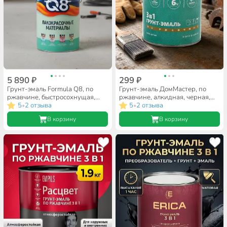
5 890 ₽
299 ₽
Грунт-эмаль Formula Q8, по
Грунт-эмаль ДомМастер, по
ржавчине, быстросохнущая,
ржавчине, алкидная, черная,
алкидная, черная, 20 кг
5
2 отзыва
0.8 кг
5
2 отзыва
•
•
В корзину
В корзину