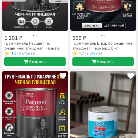
1 201 ₽
899 ₽
Грунт-эмаль Расцвет, по
Грунт-эмаль Erica, по ржавчине,
ржавчине, алкидная, черная,
алкидная, черная, 1.8 кг
1.9 кг
4.9
2 отзыва
4.7
2 отзыва
•
•
В корзину
В корзину