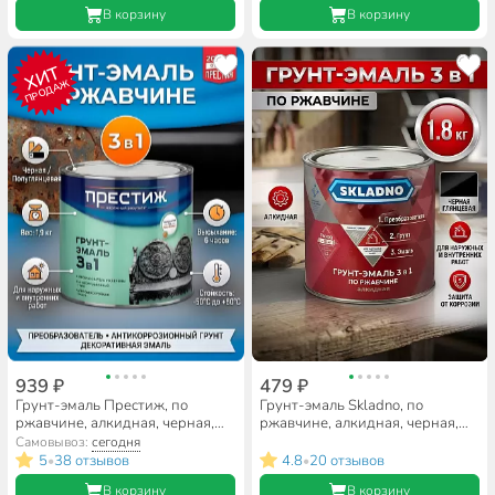
В корзину
В корзину
ХИТ
ПРОДАЖ
939 ₽
479 ₽
Грунт-эмаль Престиж, по
Грунт-эмаль Skladno, по
ржавчине, алкидная, черная,
ржавчине, алкидная, черная,
1.9 кг
1.8 кг
Самовывоз:
сегодня
5
38 отзывов
4.8
20 отзывов
•
•
В корзину
В корзину