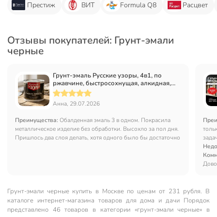
Престиж
ВИТ
Formula Q8
Расцвет
Отзывы покупателей: Грунт-эмали
черные
Грунт-эмаль Русские узоры, 4в1, по
ржавчине, быстросохнущая, алкидная,
полуглянцевая, черная, 0.8 кг
Анна, 29.07.2026
Преимущества:
Обалденная эмаль 3 в одном. Покрасила
Преи
металлическое изделие без обработки. Высохло за пол дня.
тольк
Пришлось два слоя делать, хотя одного было бы достаточно
зада
необ
Недо
Комм
Дово
Грунт-эмали черные купить в Москве по ценам от 231 рубля. В
каталоге интернет-магазина товаров для дома и дачи Порядок
представлено 46 товаров в категории «грунт-эмали черные» в