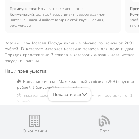
Преимущества:
Крышка прилегает плотно
Преи
Комментарий:
Большой ассортимент товаров в данном
Комм
магазине, каждый найдет товар на свой вкус и карман,
удоб
рекомендую
плот
пищи
Казаны Нева Металл Посуда купить в Москве по ценам от 2090
рублей. В каталоге интернет-магазина товаров для дома и дачи
Порядок представлено 3 товара в категории «казаны нева металл
посуда» в наличии
Наши преимущества:
🎁 Бонусная система. Максимальный кэшбэк до 259 бонусных
рублей, 1 бонусный балл = 1 рубль.
Показать ещё
📦 Быстрая доставка. Самовывоз от 60 минут, доставка - от 1-
2 дней.
🛒 Бесплатный самовывоз из магазинов города Москва.
Жители Московской области могут сделать заказ и оплатить
его онлайн на официальном сайте сети магазинов Порядок.
💳 Оплата: онлайн на сайте интернет-гипермаркета или
О компании
Блог
наличными при получении.