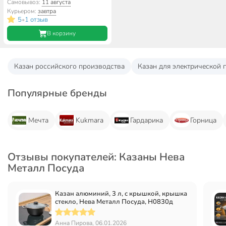
Металл Посуда, Н0830д
Самовывоз:
11 августа
Курьером:
завтра
5
1 отзыв
•
В корзину
Казан российского производства
Казан для электрической 
Популярные бренды
Мечта
Kukmara
Гардарика
Горница
Отзывы покупателей: Казаны Нева
Металл Посуда
Казан алюминий, 3 л, с крышкой, крышка
стекло, Нева Металл Посуда, Н0830д
Анна Пирова, 06.01.2026