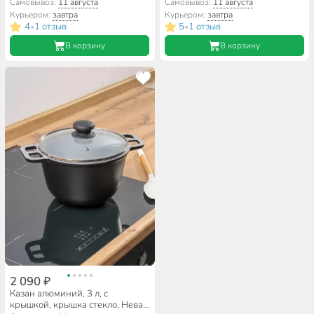
Металл Посуда, НС0875д
Металл Посуда, Н0850д
Самовывоз:
11 августа
Самовывоз:
11 августа
Курьером:
завтра
Курьером:
завтра
4
1 отзыв
5
1 отзыв
•
•
В корзину
В корзину
2 090 ₽
Казан алюминий, 3 л, с
крышкой, крышка стекло, Нева