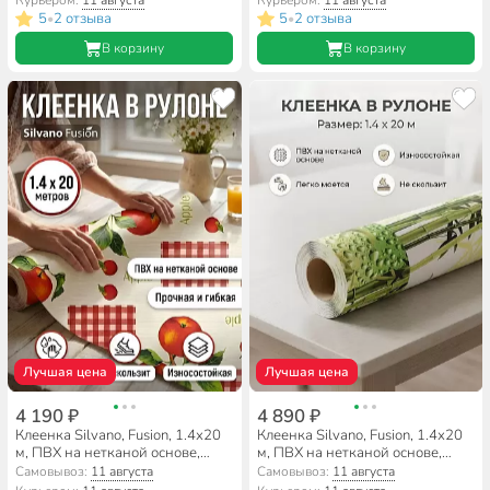
Курьером:
11 августа
Курьером:
11 августа
5
2 отзыва
5
2 отзыва
•
•
В корзину
В корзину
Лучшая цена
Лучшая цена
4 190 ₽
4 890 ₽
Клеенка Silvano, Fusion, 1.4х20
Клеенка Silvano, Fusion, 1.4х20
м, ПВХ на нетканой основе,
м, ПВХ на нетканой основе,
81377
81206
Самовывоз:
11 августа
Самовывоз:
11 августа