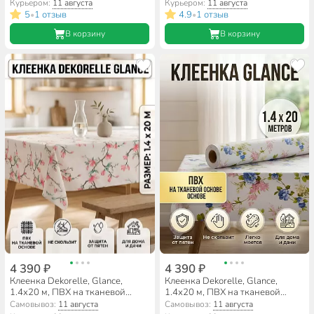
Курьером:
11 августа
Курьером:
11 августа
5
1 отзыв
4.9
1 отзыв
•
•
В корзину
В корзину
4 390 ₽
4 390 ₽
Клеенка Dekorelle, Glance,
Клеенка Dekorelle, Glance,
1.4х20 м, ПВХ на тканевой
1.4х20 м, ПВХ на тканевой
основе, GT698
основе, GT657
Самовывоз:
11 августа
Самовывоз:
11 августа