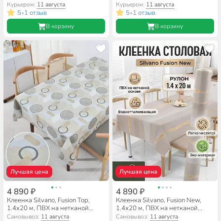
Курьером:
11 августа
Курьером:
11 августа
5
1 отзыв
5
1 отзыв
•
•
В корзину
В корзину
Лучшая цена
Лучшая цена
4 890 ₽
4 890 ₽
Клеенка Silvano, Fusion Top,
Клеенка Silvano, Fusion New,
1.4х20 м, ПВХ на нетканой
1.4х20 м, ПВХ на нетканой
основе, FB83295-2
основе, XN81775B-3
Самовывоз:
11 августа
Самовывоз:
11 августа