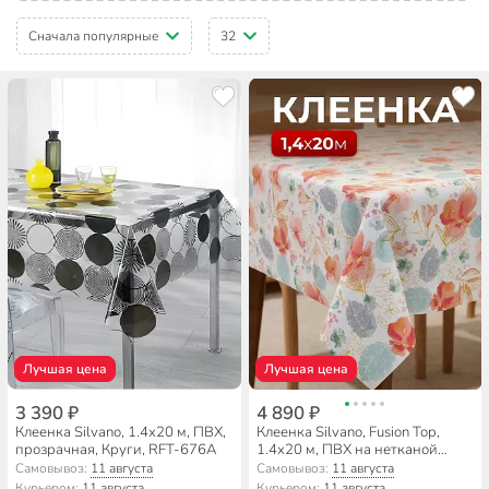
Сначала популярные
32
Лучшая цена
Лучшая цена
3 390 ₽
4 890 ₽
Клеенка Silvano, 1.4х20 м, ПВХ,
Клеенка Silvano, Fusion Top,
прозрачная, Круги, RFT-676A
1.4х20 м, ПВХ на нетканой
основе, FB83297
Самовывоз:
11 августа
Самовывоз:
11 августа
Курьером:
11 августа
Курьером:
11 августа