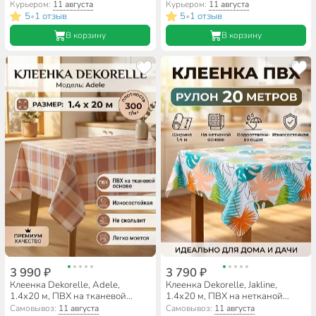
Курьером:
11 августа
Курьером:
11 августа
5
1 отзыв
5
1 отзыв
•
•
В корзину
В корзину
3 990 ₽
3 790 ₽
Клеенка Dekorelle, Adele,
Клеенка Dekorelle, Jakline,
1.4х20 м, ПВХ на тканевой
1.4х20 м, ПВХ на нетканой
основе, A594
основе, 485
Самовывоз:
11 августа
Самовывоз:
11 августа