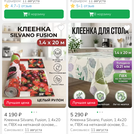
Курьером:
11 августа
Курьером:
11 августа
4.7
1 отзыв
5
1 отзыв
•
•
В корзину
В корзину
Лучшая цена
Лучшая цена
4 190 ₽
5 290 ₽
Клеенка Silvano, Fusion, 1.4х20
Клеенка Silvano, Fusion, 1.4х20
м, ПВХ на нетканой основе,
м, ПВХ на нетканой основе, 0.21
8662
мм, 8070-1
Самовывоз:
11 августа
Самовывоз:
11 августа