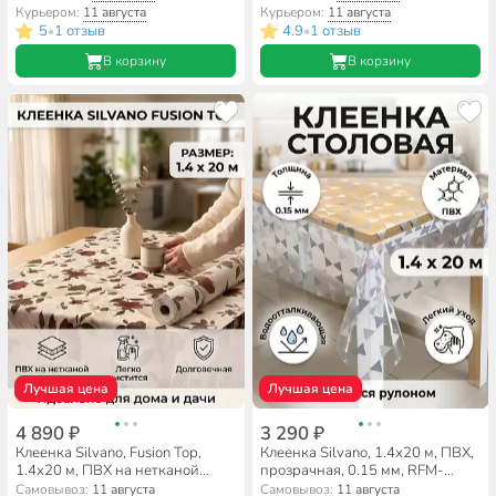
Курьером:
11 августа
Курьером:
11 августа
5
1 отзыв
4.9
1 отзыв
•
•
В корзину
В корзину
Лучшая цена
Лучшая цена
4 890 ₽
3 290 ₽
Клеенка Silvano, Fusion Top,
Клеенка Silvano, 1.4х20 м, ПВХ,
1.4х20 м, ПВХ на нетканой
прозрачная, 0.15 мм, RFM-
основе, FB8437-5
1275C
Самовывоз:
11 августа
Самовывоз:
11 августа