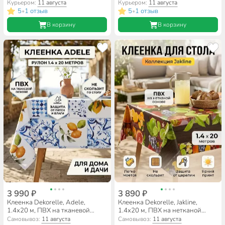
Курьером:
11 августа
Курьером:
11 августа
5
1 отзыв
5
1 отзыв
•
•
В корзину
В корзину
3 990 ₽
3 890 ₽
Клеенка Dekorelle, Adele,
Клеенка Dekorelle, Jakline,
1.4х20 м, ПВХ на тканевой
1.4х20 м, ПВХ на нетканой
основе, A674
основе, 719
Самовывоз:
11 августа
Самовывоз:
11 августа