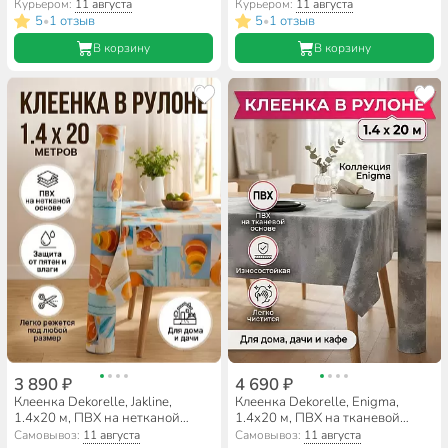
Курьером:
11 августа
Курьером:
11 августа
5
1 отзыв
5
1 отзыв
•
•
В корзину
В корзину
3 890 ₽
4 690 ₽
Клеенка Dekorelle, Jakline,
Клеенка Dekorelle, Enigma,
1.4х20 м, ПВХ на нетканой
1.4х20 м, ПВХ на тканевой
основе, 372
основе, EN040
Самовывоз:
11 августа
Самовывоз:
11 августа