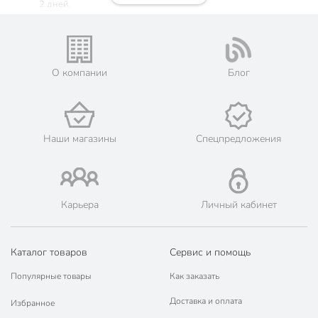
2 дней.
🛒 Бесплатный самовывоз из магазинов города Москва.
Жители Московской области могут сделать заказ и оплатить
его онлайн на официальном сайте сети магазинов Порядок.
💳 Оплата: онлайн на сайте интернет-гипермаркета или
О компании
Блог
наличными при получении.
🛍 Скидки, акции, распродажи каждый день!
📜 Только оригинальная продукция. Интернет-гипермаркет
Порядок - официальный представитель ведущих мировых
Наши магазины
Спецпредложения
марок.
Карьера
Личный кабинет
Каталог товаров
Сервис и помощь
Популярные товары
Как заказать
Доставка и оплата
Избранное