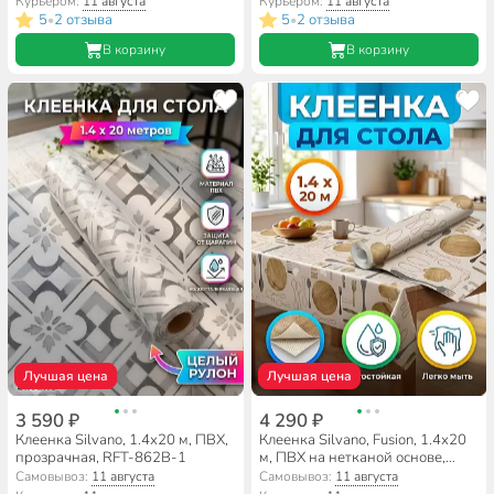
Курьером:
11 августа
Курьером:
11 августа
5
2 отзыва
5
2 отзыва
•
•
В корзину
В корзину
Лучшая цена
Лучшая цена
3 590 ₽
4 290 ₽
Клеенка Silvano, 1.4х20 м, ПВХ,
Клеенка Silvano, Fusion, 1.4х20
прозрачная, RFT-862B-1
м, ПВХ на нетканой основе,
81402
Самовывоз:
11 августа
Самовывоз:
11 августа