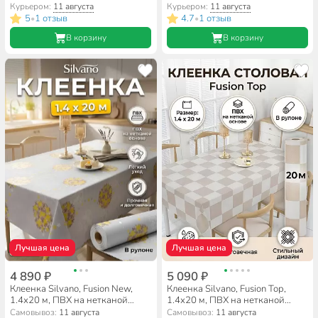
Курьером:
11 августа
Курьером:
11 августа
5
1 отзыв
4.7
1 отзыв
•
•
В корзину
В корзину
Лучшая цена
Лучшая цена
4 890 ₽
5 090 ₽
Клеенка Silvano, Fusion New,
Клеенка Silvano, Fusion Top,
1.4х20 м, ПВХ на нетканой
1.4х20 м, ПВХ на нетканой
основе, LJDB9004B-7
основе, JR81768-4
Самовывоз:
11 августа
Самовывоз:
11 августа