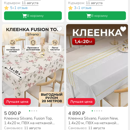
Курьером:
11 августа
Курьером:
11 августа
5
1 отзыв
3
1 отзыв
•
•
В корзину
В корзину
Лучшая цена
Лучшая цена
5 090 ₽
4 890 ₽
Клеенка Silvano, Fusion Top,
Клеенка Silvano, Fusion New,
1.4х20 м, ПВХ на нетканой
1.4х20 м, ПВХ на нетканой
основе, JR81767-3
основе, LJ81811B-1
Самовывоз:
11 августа
Самовывоз:
11 августа