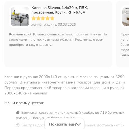
Клеенка Silvano, 1.4х20 м, ПВХ,
прозрачная, Круги, RFT-676A
жанна гришина, 03.03.2026
Комментарий:
Клеенка очень красивая. Прочная. Мягкая. На
Преи
столе лежит плотно, края не загибаются. Рекомендую всем
непр
приобрести такую красоту.
боит
Недо
Комм
Клеенки в рулонах 2000х140 см купить в Москве по ценам от 3290
рублей. В каталоге интернет-магазина товаров для дома и дачи
Порядок представлено 46 товаров в категории «клеенки в рулонах
2000х140 см» в наличии
Наши преимущества:
🎁 Бонусная система. Максимальный кэшбэк до 719 бонусных
рублей, 1 бонусный балл = 1 рубль.
Показать ещё
📦 Быстрая доставка. Самовывоз от 60 минут, доставка - от 1-