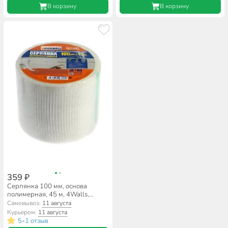
В корзину
В корзину
359 ₽
Серпянка 100 мм, основа
полимерная, 45 м, 4Walls,
самоклеющаяся, SMF107T
Самовывоз:
11 августа
Курьером:
11 августа
5
1 отзыв
•