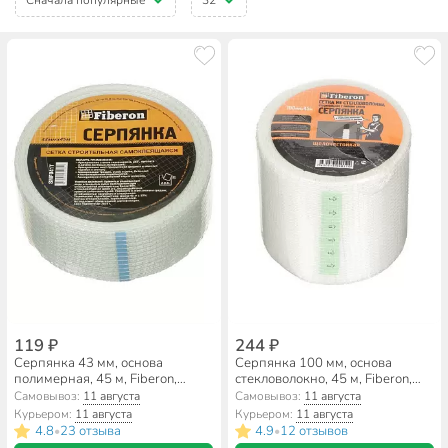
119 ₽
244 ₽
Серпянка 43 мм, основа
Серпянка 100 мм, основа
полимерная, 45 м, Fiberon,
стекловолокно, 45 м, Fiberon,
самоклеющаяся, SMF041T/54
самоклеющаяся, SМF226Т
Самовывоз:
11 августа
Самовывоз:
11 августа
Курьером:
11 августа
Курьером:
11 августа
4.8
23 отзыва
4.9
12 отзывов
•
•