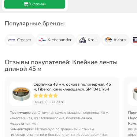
В корзину
Популярные бренды
Фрегат
Klebebander
Kroll
Aviora
Отзывы покупателей: Клейкие ленты
длиной 45 м
Серпянка 43 мм, основа полимерная, 45
м, Fiberon, самоклеющаяся, SMF041T/54
Ольга, 03.08.2026
Преимущества:
Отличная самоклеющаяся серпянка, 45 м,
Преи
качественная, из стекловолокна, бюджетная цен.
Недо
Недостатки:
Нет.
Комм
Комментарий:
Использую по трещинам и стыкам
веще
гипсокартона, легко и быстро клеится, хорошо держится.
хоро