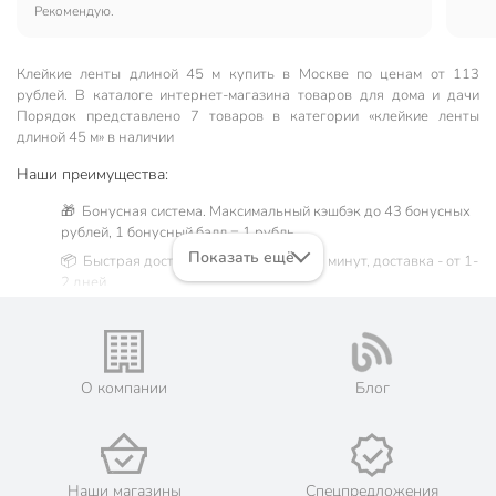
Рекомендую.
Клейкие ленты длиной 45 м купить в Москве по ценам от 113
рублей. В каталоге интернет-магазина товаров для дома и дачи
Порядок представлено 7 товаров в категории «клейкие ленты
длиной 45 м» в наличии
Наши преимущества:
🎁 Бонусная система. Максимальный кэшбэк до 43 бонусных
рублей, 1 бонусный балл = 1 рубль.
Показать ещё
📦 Быстрая доставка. Самовывоз от 60 минут, доставка - от 1-
2 дней.
🛒 Бесплатный самовывоз из магазинов города Москва.
Жители Московской области могут сделать заказ и оплатить
его онлайн на официальном сайте сети магазинов Порядок.
💳 Оплата: онлайн на сайте интернет-гипермаркета или
О компании
Блог
наличными при получении.
🛍 Скидки, акции, распродажи каждый день!
📜 Только оригинальная продукция. Интернет-гипермаркет
Порядок - официальный представитель ведущих мировых
Наши магазины
Спецпредложения