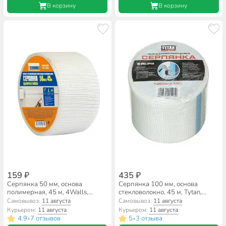
В корзину
В корзину
159 ₽
435 ₽
Серпянка 50 мм, основа
Серпянка 100 мм, основа
полимерная, 45 м, 4Walls,
стекловолокно, 45 м, Tytan,
самоклеющаяся, SMF103T
Professional, самоклеющаяся,
Самовывоз:
11 августа
Самовывоз:
11 августа
84188
Курьером:
11 августа
Курьером:
11 августа
4.9
7 отзывов
5
3 отзыва
•
•