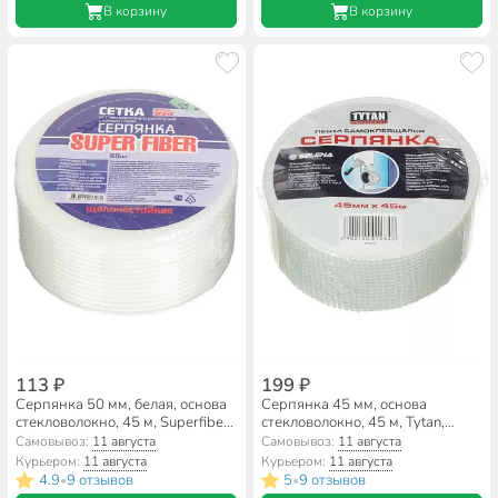
В корзину
В корзину
113 ₽
199 ₽
Серпянка 50 мм, белая, основа
Серпянка 45 мм, основа
стекловолокно, 45 м, Superfiber,
стекловолокно, 45 м, Tytan,
самоклеющаяся, SFT004A/
Professional, лента
Самовывоз:
11 августа
Самовывоз:
11 августа
SF045
самоклеющаяся, 84218
Курьером:
11 августа
Курьером:
11 августа
4.9
9 отзывов
5
9 отзывов
•
•