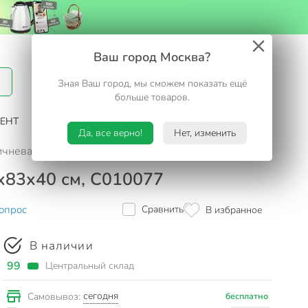
Вход / Регистрация
Ваш город Москва?
Зная Ваш город, мы сможем показать ещё
Избранное
Корзина
больше товаров.
ЕНТ
САД И ОГОРОД
ТУРИЗМ. ОТДЫХ НА ДАЧЕ
Да, все верно!
Нет, изменить
чневая, стол, 60х60х71 см, 2 кресла, 53х83х40 см, C01007
3х83х40 см, C010077
опрос
Сравнить
В избранное
В наличии
99
Центральный склад
сегодня
Самовывоз:
бесплатно