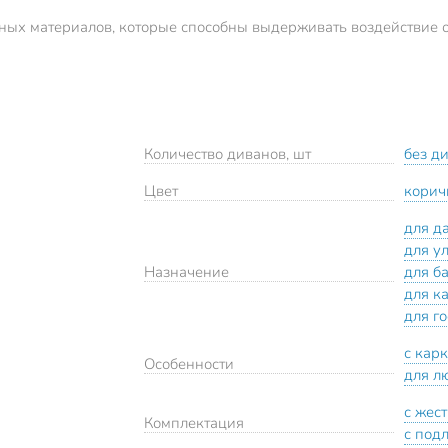
нных материалов, которые способны выдерживать воздействие о
Количество диванов, шт
без д
Цвет
корич
для д
для у
Назначение
для б
для к
для г
с кар
Особенности
для л
с жес
Комплектация
с под