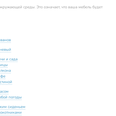
кружающей среды. Это означает, что ваша мебель будет
иванов
невый
ачи и сада
лицы
алкона
афе
остиной
касом
юбой погоды
тким сиденьем
локотниками