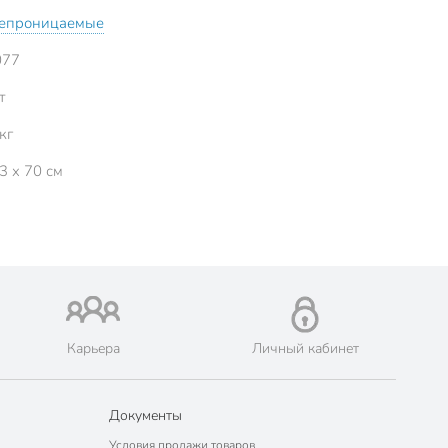
епроницаемые
077
т
кг
3 x 70 см
Карьера
Личный кабинет
Документы
Условия продажи товаров