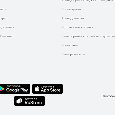
Арендаторам складских помещений
лата
Поставщикам
зврат
Арендодателям
едложения
Оптовым покупателям
й кабинет
Транспортным компаниям и курьера
О компании
Наши реквизиты
Способы