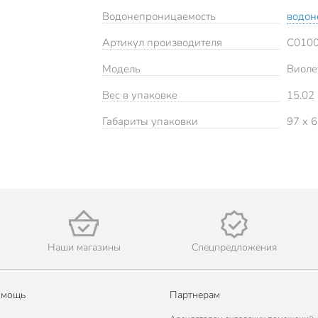
Водонепроницаемость
водон
Артикул производителя
C010
Модель
Виоле
Вес в упаковке
15.02 
Габариты упаковки
97 x 6
Наши магазины
Спецпредложения
омощь
Партнерам