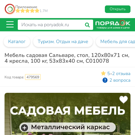
Приложение
Открыть
1.7M
Каталог
Туризм. Отдых на даче
Мебель для са
Мебель садовая Сальваре, стол, 120х80х71 см,
4 кресла, 100 кг, 53х83х40 см, C010078
5
2 отзыва
•
Код товара:
479569
2 вопроса