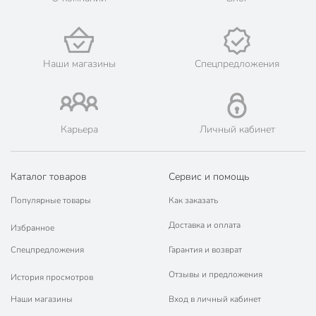
Страна производства
Китай
Тип
стол + кресла
Наши магазины
Спецпредложения
Материал столешницы
стекло
Складная конструкция
нескладные
Форма столешницы
прямоугольный
Карьера
Личный кабинет
Материал
пластик
Количество стульев, шт
без стульев
Каталог товаров
Сервис и помощь
Количество кресел, шт
4 шт
Популярные товары
Как заказать
Количество диванов, шт
без диванов
Доставка и оплата
Избранное
Спецпредложения
Гарантия и возврат
Цвет
коричневый
Отзывы и предложения
История просмотров
для дачи и сада
для улицы
Наши магазины
Вход в личный кабинет
Назначение
для гостиной