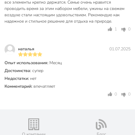
Садовая мебель - это не просто предметы интерьера, а
все элементы крепко держатся. Семье очень нравится
настоящий уголок комфорта и уюта, который позволяет
проводить время за этим набором мебели, ужины на свежем
воздухе стали настоящим удовольствием. Рекомендую как
наслаждаться теплыми летними вечерами в кругу близких
надежное и стильное решение для отдыха на природе.
людей.
1
0
Комплект садовой мебели изготавливается из
качественных материалов, которые способны
выдерживать воздействие окружающей среды. Это
наталья
01.07.2025
означает, что ваша мебель будет служить дольше.
Опыт использования:
Месяц
Техническая информация
Достоинства:
супер
Количество предметов
5
Недостатки:
нет
Комментарий:
впечатляет
Максимальная нагрузка, кг
100 кг
0
0
Вместимость, персон
4 персон
Длина стола, см
120 см
Ширина стола, см
80 см
Высота стола, см
71 см
О компании
Блог