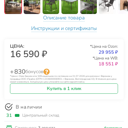
Описание товара
Инструкции и сертификаты
ЦЕНА:
*Цена на Ozon:
16 590 ₽
29 955 ₽
*Цена на WB:
18 551 ₽
+ 830
бонусов
*Цена с Озон банком или WB кошельком по состоянию на 31.07.2026 для региона г. Воронеж у
продавца ООО «Прайм» (ОГРН 1233600006903, г. Воронеж, Волгоградская 32). В течение дня цена
может изменяться. Актуальную цену уточняйте на сайте маркетплейса.
Купить в 1 клик
В наличии
31
Центральный склад
3 августа
Самовывоз:
бесплатно