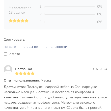
Максимальная нагрузка на кресло: до 100 кг.
3
0%
На основании
Преимущества:
13 оценок
2
0%
Данный комплект садовой мебели - идеальный
1
0%
выбор для тех, кто ценит красоту и
функциональность. Он гармонично сочетает в себе
элегантный дизайн и практичность.
Сортировать:
Удобные стулья обеспечат комфорт даже при
по дате
по оценке
по полезности
длительном использовании.
c фото
Прочные материалы, из которых изготовлен
комплект, позволяют ему стойко выдерживать
различные погодные условия.
Настюшка
13.07.2024
Предметы комплекта легкие и компактные, что
делает их использование максимально удобным.
Опыт использования:
Месяц
Достоинства:
Пользуюсь садовой мебелью Сальваре уже
Комплект садовой мебели создаёт единый стиль
несколько месяцев и остаюсь в восторге от комфорта и
вашего сада или террасы. Все предметы мебели
качества. Стильный стол и удобные стулья идеально вписались
гармонично сочетаются друг с другом, что придаёт
на даче, создавая атмосферу уюта. Материалы высокого
вашему пространству законченный вид.
качества, устойчивы к влаге и солнцу. Сборка была простой,