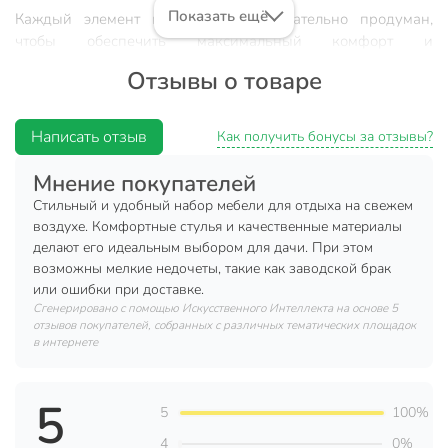
Показать ещё
Каждый элемент комплекта был тщательно продуман,
чтобы обеспечить максимальный комфорт и
долговечность. Удобные стулья позволяют расслабиться на
Отзывы о товаре
свежем воздухе, а большой стол с прочной столешницей
предоставляет достаточно места для семейных обедов и
встреч с друзьями.
Написать отзыв
Как получить бонусы за отзывы?
Комплектация:
Мнение покупателей
Стол - 1 шт.
Стильный и удобный набор мебели для отдыха на свежем
воздухе. Комфортные стулья и качественные материалы
Стулья - 4 шт. (штабелируются).
делают его идеальным выбором для дачи. При этом
возможны мелкие недочеты, такие как заводской брак
Характеристики:
или ошибки при доставке.
Размер стола: 120х80х71 см.
Сгенерировано с помощью Искусственного Интеллекта на основе 5
отзывов покупателей, собранных с различных тематических площадок
Размер стула: 53х83х40 см.
в интернете
Материал каркаса: металл.
Материал сиденья: пластик.
5
5
100%
Отверстие под зонт: нет.
4
0%