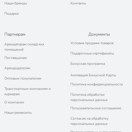
для кафе
Наши бренды
Контакты
для кухни
Подарки
с каркасом
Особенности
для любой погоды
Партнерам
Документы
с жестким
Условия продажи товаров
Арендаторам складских
Комплектация
сиденьем
помещений
с подлокотниками
Подарочные сертификаты
Поставщикам
Водонепроницаемость
водонепроницаемые
Бонусная программа
Арендодателям
Артикул производителя
C010078
Активация Бонусной Карты
Оптовым покупателям
Модель
Сальваре
Политика конфиденциальности
Транспортным компаниям и
курьерам
Вес в упаковке
25.47 кг
Политика обработки
персональных данных
О компании
Габариты упаковки
123 x 60 x 84 см
Пользовательское соглашение
Наши реквизиты
Согласие на обработку
персональных данных