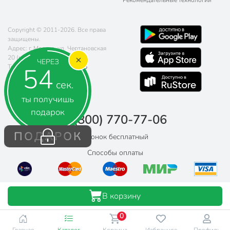
Рекомендательные технологии
Copyright © 2011-2026. Все права
защищены.
Адрес: г. Москва, ул. Чертановская
20 (метро Южная)
ЧЕРЕЗ
53
Телефон:
8 (800) 770-77-06
Почта:
sales@poryadok.ru
сек.
ты получишь
подарок
8 (800) 770-77-06
ПОДАРОК
Звонок бесплатный
Способы оплаты
В корзину
0