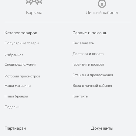
Форма столешницы
круглый
сталь
Карьера
Личный кабинет
Материал
стекло
Количество стульев, шт
4 шт
Каталог товаров
Сервис и помощь
Цвет
коричневый
Популярные товары
Как заказать
для дачи и сада
Доставка и оплата
Избранное
Назначение
для кафе
Спецпредложения
Гарантия и возврат
для улицы
Отзывы и предложения
для любой погоды
История просмотров
Особенности
с каркасом
Наши магазины
Вход в личный кабинет
с жестким
Наши бренды
Контакты
Комплектация
сиденьем
Подарки
Покрытие
без покрытия
Водонепроницаемость
водонепроницаемые
Партнерам
Документы
Артикул производителя
C010102