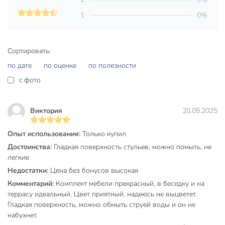
не требует сложного ухода и легко очищается от
1
0%
загрязнений;
разработан для эксплуатации в любых погодных
условиях.
Сортировать:
Мебель садовая Либерия – это надёжное и долговечное
по дате
по оценке
по полезности
решение для организации пространства отдыха. Прочный
c фото
стальной каркас гарантирует безопасность, а стеклянная
столешница устойчива к царапинам и влаге. Комплект
рассчитан на четыре персоны, что позволяет проводить
Виктория
20.05.2025
время в компании друзей или семьи с максимальным
комфортом. Отсутствие складной конструкции делает
Опыт использования:
Только купил
мебель устойчивой даже при активном использовании.
Достоинства:
Гладкая поверхность стульев, можно помыть, не
Выбирая комплект Либерия, экономится время на поиске
легкие
отдельных предметов мебели и создаётся гармоничное
Недостатки:
Цена без бонусов высокая
пространство для отдыха или приёма гостей. Покупка этого
Комментарий:
Комплект мебели прекрасный, в беседку и на
набора – это инвестиция в комфорт, стиль и практичность,
террасу идеальный. Цвет приятный, надеюсь не выцветет.
которая прослужит долгие годы и не потеряет
Гладкая поверхность, можно обмыть струей воды и он не
актуальности. Благодаря использованию современных
набухнет.
материалов и универсальному дизайну, комплект станет