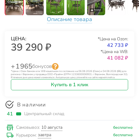
Описание товара
ЦЕНА:
*Цена на Ozon:
39 290 ₽
42 733 ₽
*Цена на WB:
41 082 ₽
+ 1 965
бонусов
*Цена с Озон банком или WB кошельком по состоянию на 06.08.2026 (Озон) и 04.08.2026 (ВБ) для
региона г. Воронеж у продавца ООО «Прайм» (ОГРН 1233600006903, г. Воронеж, Волгоградская 32).
В течение дня цена может изменяться. Актуальную цену уточняйте на сайте маркетплейса.
Купить в 1 клик
В наличии
41
Центральный склад
10 августа
Самовывоз:
бесплатно
завтра
Курьером:
бесплатно