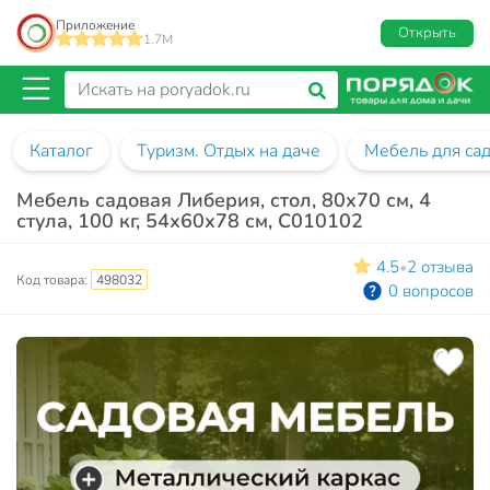
Приложение
Открыть
1.7M
Каталог
Туризм. Отдых на даче
Мебель для са
Мебель садовая Либерия, стол, 80х70 см, 4
стула, 100 кг, 54х60х78 см, C010102
4.5
2 отзыва
•
Код товара:
498032
0 вопросов