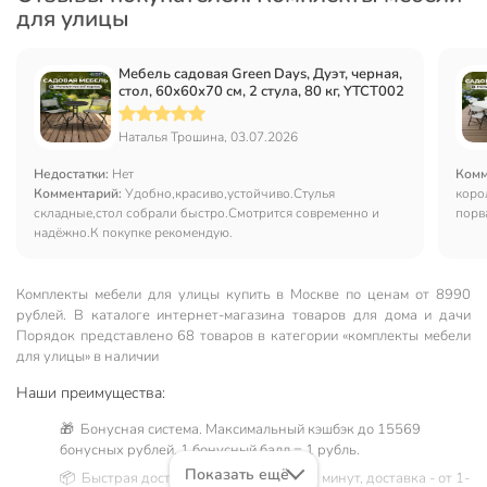
для улицы
Мебель садовая Green Days, Дуэт, черная,
стол, 60х60х70 см, 2 стула, 80 кг, YTCT002
Наталья Трошина, 03.07.2026
Недостатки:
Нет
Комм
Комментарий:
Удобно,красиво,устойчиво.Стулья
коро
складные,стол собрали быстро.Смотрится современно и
порв
надёжно.К покупке рекомендую.
уже 
дожд
улиц
насл
Комплекты мебели для улицы купить в Москве по ценам от 8990
скво
рублей. В каталоге интернет-магазина товаров для дома и дачи
Порядок представлено 68 товаров в категории «комплекты мебели
для улицы» в наличии
Наши преимущества:
🎁 Бонусная система. Максимальный кэшбэк до 15569
бонусных рублей, 1 бонусный балл = 1 рубль.
Показать ещё
📦 Быстрая доставка. Самовывоз от 60 минут, доставка - от 1-