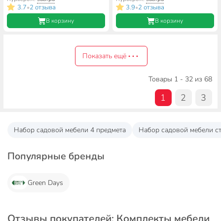
132.5х84.6х91.5 см, IND05-
114х71х72 см, IND01--ЛЮКС
3.7
2 отзыва
3.9
2 отзыва
•
•
ЛЮКС
В корзину
В корзину
Показать ещё
Товары 1 - 32 из 68
1
2
3
Набор садовой мебели 4 предмета
Набор садовой мебели ст
Популярные бренды
Green Days
Отзывы покупателей: Комплекты мебели