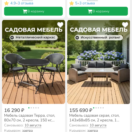
диван 165х60х75 см,
4.9
3 отзыва
5
3 отзыва
•
•
110х60х75 см, YTRS23088
В корзину
В корзину
16 290 ₽
155 690 ₽
Мебель садовая Терра, стол,
Мебель садовая серая, стол,
80х70 см, 2 кресла, 150 кг,
143х68х85 см, 2 кресла, 1
C010010
диван, подушка, 150 кг,
Самовывоз:
10 августа
Самовывоз:
10 августа
196х71х85 см, SYH1916W w/o
Курьером:
завтра
Курьером:
завтра