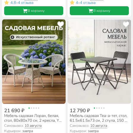
кг, IND10
DS-DT04
4.8
4 отзыва
4
4 отзыва
•
•
В корзину
В корзину
21 690 ₽
12 790 ₽
Мебель садовая Лоран, белая,
Мебель садовая Теа-а-тет, стол,
стол, 80х80х70 см, 2 кресла, Y9-
61.5х61.5х73 см, 2 стула, 150 кг,
296
с дизайном, RAK-62+YC-042
Самовывоз:
10 августа
Самовывоз:
10 августа
Курьером:
завтра
Курьером:
завтра