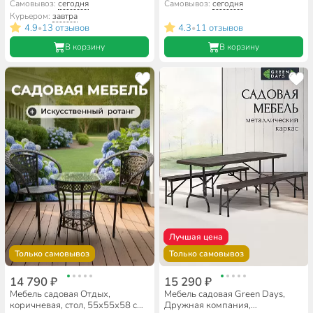
2 кресла, 53х83х40 см,
подушка, 100 кг, T2022-7057
Самовывоз:
сегодня
Самовывоз:
сегодня
C010077
Курьером:
завтра
4.9
13 отзывов
4.3
11 отзывов
•
•
В корзину
В корзину
Лучшая цена
Только самовывоз
Только самовывоз
14 790 ₽
15 290 ₽
Мебель садовая Отдых,
Мебель садовая Green Days,
коричневая, стол, 55х55х58 см,
Дружная компания,