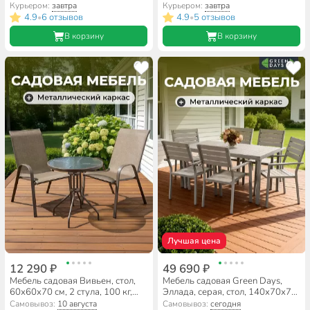
C010069
серая, 120 кг, МП, 175х70х78
Курьером:
завтра
Курьером:
завтра
см
4.9
6 отзывов
4.9
5 отзывов
•
•
В корзину
В корзину
Лучшая цена
12 290 ₽
49 690 ₽
Мебель садовая Вивьен, стол,
Мебель садовая Green Days,
60х60х70 см, 2 стула, 100 кг,
Эллада, серая, стол, 140х70х70
стул - 59х58х94 см, C010045
см, 6 стульев, 120 кг, YTCT009-1
Самовывоз:
10 августа
Самовывоз:
сегодня