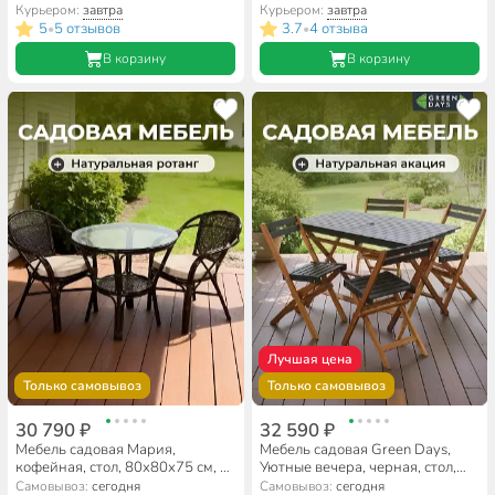
Курьером:
завтра
Курьером:
завтра
5
5 отзывов
3.7
4 отзыва
•
•
В корзину
В корзину
Лучшая цена
Только самовывоз
Только самовывоз
30 790 ₽
32 590 ₽
Мебель садовая Мария,
Мебель садовая Green Days,
кофейная, стол, 80х80х75 см, 2
Уютные вечера, черная, стол,
кресла, подушка бежевая, 110
120х72х70 см, 4 стула, 80 кг,
Самовывоз:
сегодня
Самовывоз:
сегодня