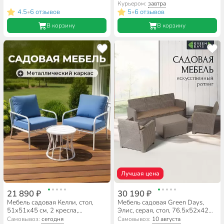
BS-DT01.2
WAK78+YC-041
Курьером:
завтра
4.5
6 отзывов
5
6 отзывов
•
•
В корзину
В корзину
Лучшая цена
21 890 ₽
30 190 ₽
Мебель садовая Келли, стол,
Мебель садовая Green Days,
51х51х45 см, 2 кресла,
Элис, серая, стол, 76.5х52х42
подушка, 150 кг, 67х78х86 см,
см, 2 кресла, 1 диван, подушка
Самовывоз:
сегодня
Самовывоз:
10 августа