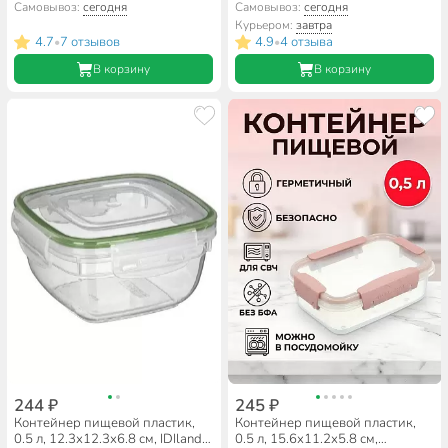
зеленый, прямоугольный,
серый, прямоугольный,
Самовывоз:
сегодня
Самовывоз:
сегодня
Homver, Botanica,
Бытпласт, Phibo Eco Style,
Курьером:
завтра
222132018/08
433121230
4.7
7 отзывов
4.9
4 отзыва
•
•
В корзину
В корзину
244 ₽
245 ₽
Контейнер пищевой пластик,
Контейнер пищевой пластик,
0.5 л, 12.3х12.3х6.8 см, IDIland,
0.5 л, 15.6х11.2х5.8 см,