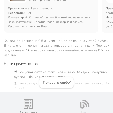
Преимущества:
Цена и качество
Преи
Недостатки:
Нет
плот
Комментарий:
Отличный пищевой контейнер из пластика.
Недо
Закрывается очень плотно. Удобная форма и размер.
Комм
Рекомендую к покупке. Класс.
удоб
Контейнеры пищевые 0.5 л купить в Москве по ценам от 47 рублей.
В каталоге интернет-магазина товаров для дома и дачи Порядок
представлено 16 товаров в категории «контейнеры пищевые 0.5 л» в
наличии
Наши преимущества:
🎁 Бонусная система. Максимальный кэшбэк до 29 бонусных
рублей, 1 бонусный балл = 1 рубль.
Показать ещё
📦 Быстрая доставка. Самовывоз от 60 минут, доставка - от 1-
2 дней.
🛒 Бесплатный самовывоз из магазинов города Москва.
Жители Московской области могут сделать заказ и оплатить
его онлайн на официальном сайте сети магазинов Порядок.
💳 Оплата: онлайн на сайте интернет-гипермаркета или
О компании
Блог