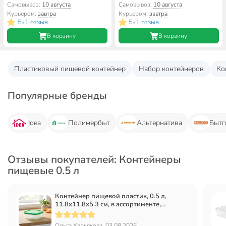
прямоугольный, Sugar&Spice,
прямоугольный, Sugar&Spice,
Самовывоз:
10 августа
Самовывоз:
10 августа
Ваниль, SE167610025
Ваниль, SE167610005
Курьером:
завтра
Курьером:
завтра
5
1 отзыв
5
1 отзыв
•
•
В корзину
В корзину
Пластиковый пищевой контейнер
Набор контейнеров
Ко
Популярные бренды
Idea
Полимербыт
Альтернатива
Бытп
Отзывы покупателей: Контейнеры
пищевые 0.5 л
Контейнер пищевой пластик, 0.5 л,
11.8х11.8х5.3 см, в ассортименте,
квадратный, Стандарт Пластик Групп
Ольга Харьякова, 03.08.2026