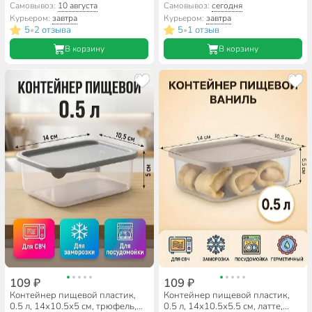
Lock, 231111601/00
розовый, прямоугольный,
Самовывоз:
10 августа
Самовывоз:
сегодня
герметичный, Полимербыт,
Курьером:
завтра
Курьером:
завтра
Свет бабочки
5
2 отзыва
5
1 отзыв
•
•
В корзину
В корзину
109 ₽
109 ₽
Контейнер пищевой пластик,
Контейнер пищевой пластик,
0.5 л, 14х10.5х5 см, трюфель,
0.5 л, 14х10.5х5.5 см, латте,