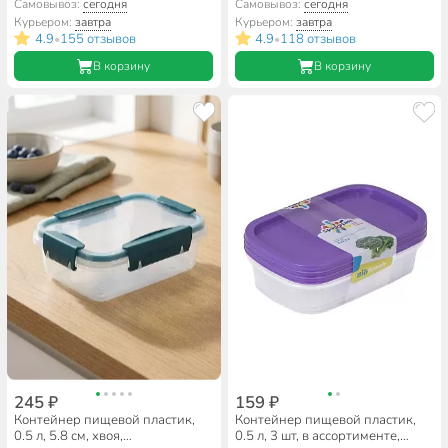
ассортименте, квадратный,
ассортименте, прямоугольный,
Самовывоз:
сегодня
Самовывоз:
сегодня
Мультипласт, MPG5965
Мультипласт, Умничка,
Курьером:
завтра
Курьером:
завтра
MPU8126
4.9
155 отзывов
4.9
118 отзывов
•
•
В корзину
В корзину
245 ₽
159 ₽
Контейнер пищевой пластик,
Контейнер пищевой пластик,
0.5 л, 5.8 см, хвоя,
0.5 л, 3 шт, в ассортименте,