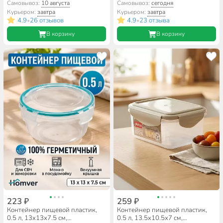
квадратный, Plast team, Pastel,
герметичный, Полимербыт,
Самовывоз:
10 августа
Самовывоз:
сегодня
PT143111591
Butterfly Bright, 437815900
Курьером:
завтра
Курьером:
завтра
4.9
26 отзывов
4.9
23 отзыва
•
•
В корзину
В корзину
223 ₽
259 ₽
Контейнер пищевой пластик,
Контейнер пищевой пластик,
0.5 л, 13х13х7.5 см,
0.5 л, 13.5х10.5х7 см,