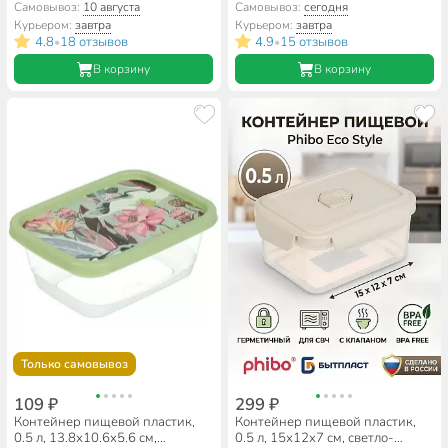
прозрачный, круглый,
прямоугольный, Бытпласт
Самовывоз:
10 августа
Самовывоз:
сегодня
герметичный, Homver,
Курьером:
завтра
Курьером:
завтра
221161318/02
4.8
18 отзывов
4.9
15 отзывов
•
•
В корзину
В корзину
Только самовывоз
109 ₽
299 ₽
Контейнер пищевой пластик,
Контейнер пищевой пластик,
0.5 л, 13.8х10.6х5.6 см,
0.5 л, 15х12х7 см, светло-