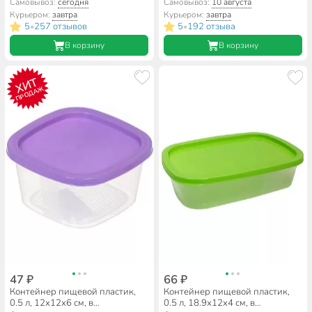
ассортименте, квадратный,
прямоугольный, на защелках,
Самовывоз:
сегодня
Самовывоз:
10 августа
Стандарт Пластик Групп
Альтернатива, Прайм, М8500
Курьером:
завтра
Курьером:
завтра
5
257 отзывов
5
192 отзыва
•
•
В корзину
В корзину
ХИТ
ПРОДАЖ
47 ₽
66 ₽
Контейнер пищевой пластик,
Контейнер пищевой пластик,
0.5 л, 12х12х6 см, в
0.5 л, 18.9х12х4 см, в