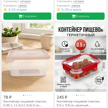
прямоугольный, закрытого типа
прямоугольный, набор,
Самовывоз:
сегодня
Самовывоз:
сегодня
герметичные, Полимербыт,
Sparkplast, BioFresh, IS10713
Курьером:
завтра
Курьером:
завтра
Butterfly Bright, 437817800
5
54 отзыва
5
39 отзывов
•
•
В корзину
В корзину
78 ₽
245 ₽
Контейнер пищевой пластик,
Контейнер пищевой пластик,
0.45 л, 11.5х11.5х5.5 см,
0.5 л, 5.8 см, красный,