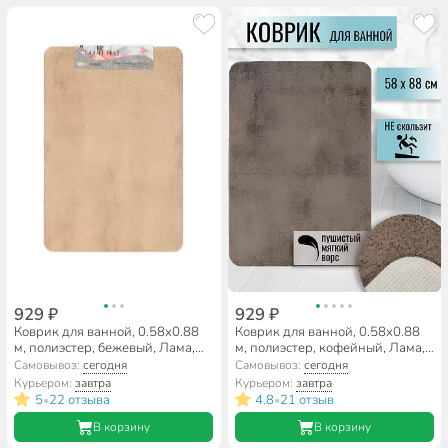
929 ₽
929 ₽
Коврик для ванной, 0.58х0.88
Коврик для ванной, 0.58х0.88
м, полиэстер, бежевый, Лама,
м, полиэстер, кофейный, Лама,
Y3-786
Y3-784
Самовывоз:
сегодня
Самовывоз:
сегодня
Курьером:
завтра
Курьером:
завтра
5
22 отзыва
4.8
21 отзыв
•
•
В корзину
В корзину