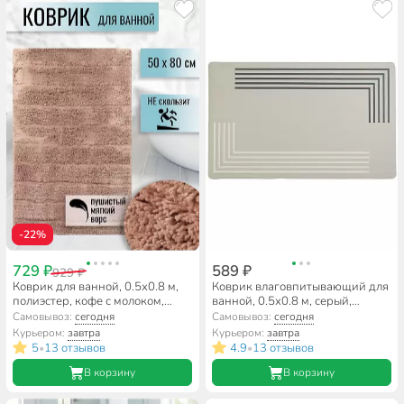
-22%
729 ₽
589 ₽
929 ₽
Коврик для ванной, 0.5х0.8 м,
Коврик влаговпитывающий для
полиэстер, кофе с молоком,
ванной, 0.5х0.8 м, серый,
Травка, Y252
A090042
Самовывоз:
сегодня
Самовывоз:
сегодня
Курьером:
завтра
Курьером:
завтра
5
13 отзывов
4.9
13 отзывов
•
•
В корзину
В корзину