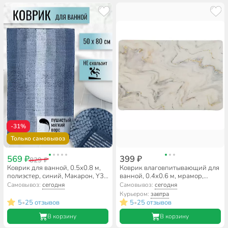
-31%
Только самовывоз
569 ₽
399 ₽
829 ₽
Коврик для ванной, 0.5х0.8 м,
Коврик влаговпитывающий для
полиэстер, синий, Макарон, Y3-
ванной, 0.4х0.6 м, мрамор,
848
A090048
Самовывоз:
сегодня
Самовывоз:
сегодня
Курьером:
завтра
5
25 отзывов
5
25 отзывов
•
•
В корзину
В корзину