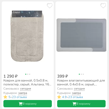
1 290 ₽
399 ₽
Коврик для ванной, 0.5х0.8 м,
Коврик влаговпитывающий для
полиэстер, серый, Альпака, Y6-
ванной, 0.4х0.6 м, серый,
1929
A090053
Самовывоз:
сегодня
Самовывоз:
сегодня
Курьером:
завтра
Курьером:
завтра
5
23 отзыва
4.9
23 отзыва
•
•
В корзину
В корзину