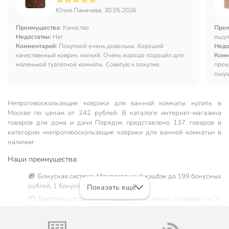
Юлия Паничева, 30.05.2026
Преимущества:
Качество
Преи
Недостатки:
Нет
ощуп
Комментарий:
Покупкой очень довольна. Хороший
Недо
качественный коврик, мягкий. Очень хорошо подошёл для
Комм
маленькой туалетной комнаты. Советую к покупке.
прои
ощущ
падае
Непротивоскользящие коврики для ванной комнаты купить в
Москве по ценам от 242 рублей. В каталоге интернет-магазина
товаров для дома и дачи Порядок представлено 137 товаров в
категории «непротивоскользящие коврики для ванной комнаты» в
наличии
Наши преимущества:
🎁 Бонусная система. Максимальный кэшбэк до 199 бонусных
рублей, 1 бонусный балл = 1 рубль.
Показать ещё
📦 Быстрая доставка. Самовывоз от 60 минут, доставка - от 1-
2 дней.
🛒 Бесплатный самовывоз из магазинов города Москва.