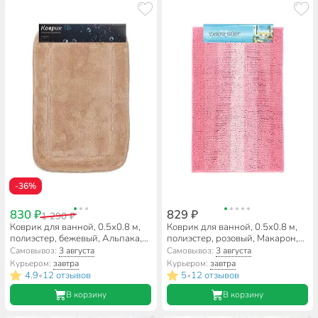
-36%
830 ₽
829 ₽
1 290 ₽
Коврик для ванной, 0.5х0.8 м,
Коврик для ванной, 0.5х0.8 м,
полиэстер, бежевый, Альпака,
полиэстер, розовый, Макарон,
Y6-1928
Y3-845
Самовывоз:
3 августа
Самовывоз:
3 августа
Курьером:
завтра
Курьером:
завтра
4.9
12 отзывов
5
12 отзывов
•
•
В корзину
В корзину