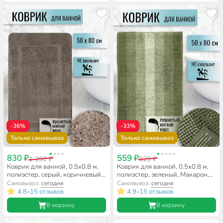
-36%
-33%
Только самовывоз
Только самовывоз
830 ₽
559 ₽
1 290 ₽
829 ₽
Коврик для ванной, 0.5х0.8 м,
Коврик для ванной, 0.5х0.8 м,
полиэстер, серый, коричневый,
полиэстер, зеленый, Макарон,
Альпака, Y6-1932
Y3-847
Самовывоз:
сегодня
Самовывоз:
сегодня
4.8
15 отзывов
4.9
15 отзывов
•
•
В корзину
В корзину