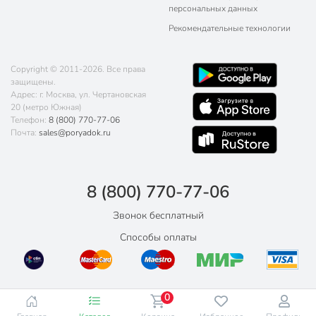
персональных данных
Рекомендательные технологии
Copyright © 2011-2026. Все права
защищены.
Адрес: г. Москва, ул. Чертановская
20 (метро Южная)
Телефон:
8 (800) 770-77-06
Почта:
sales@poryadok.ru
8 (800) 770-77-06
Звонок бесплатный
Способы оплаты
0