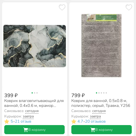
399 ₽
799 ₽
Коврик влаговпитывающий для
Коврик для ванной, 0.5х0.8 м,
ванной, 0.4х0.6 м, мрамор
полиэстер, серый, Травка, Y256
графит, A090049
Самовывоз:
сегодня
Самовывоз:
сегодня
Курьером:
завтра
Курьером:
завтра
5
21 отзыв
4.7
20 отзывов
•
•
В корзину
В корзину