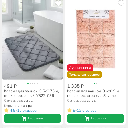
Лучшая цена
Только самовывоз
491 ₽
1 335 ₽
Коврик для ванной, 0.5х0.75 м,
Коврик для ванной, 0.6х0.9 м,
полиэстер, серый, Y822-036
полиэстер, розовый, Silvano,
Аника
Самовывоз:
сегодня
Самовывоз:
сегодня
Курьером:
завтра
4.9
12 отзывов
5
12 отзывов
•
•
В корзину
В корзину