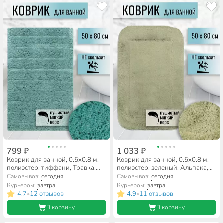
799 ₽
1 033 ₽
Коврик для ванной, 0.5х0.8 м,
Коврик для ванной, 0.5х0.8 м,
полиэстер, тиффани, Травка,
полиэстер, зеленый, Альпака,
Y257
Y6-1933
Самовывоз:
сегодня
Самовывоз:
сегодня
Курьером:
завтра
Курьером:
завтра
4.7
12 отзывов
4.9
11 отзывов
•
•
В корзину
В корзину