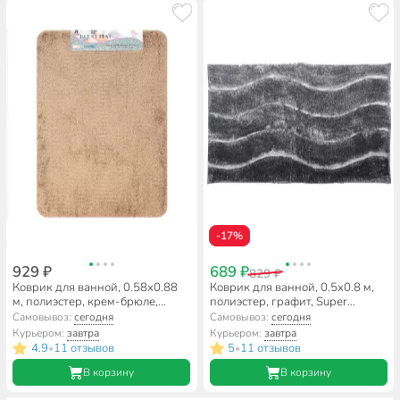
-17%
929 ₽
689 ₽
829 ₽
Коврик для ванной, 0.58х0.88
Коврик для ванной, 0.5х0.8 м,
м, полиэстер, крем-брюле,
полиэстер, графит, Super
Лама, Y3-785
Bobbel, A160036
Самовывоз:
сегодня
Самовывоз:
сегодня
Курьером:
завтра
Курьером:
завтра
4.9
11 отзывов
5
11 отзывов
•
•
В корзину
В корзину