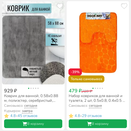
-39%
Только самовывоз
929 ₽
479 ₽
789 ₽
Коврик для ванной, 0.58х0.88
Набор ковриков для ванной и
м, полиэстер, серебристый,
туалета, 2 шт, 0.5х0.8, 0.4х0.5 м,
Лама, Y3-783
полиэстер, оранжевый,
Самовывоз:
сегодня
Самовывоз:
сегодня
Камешки, Y9-037
Курьером:
завтра
4.8
45 отзывов
4.8
29 отзывов
•
•
В корзину
В корзину