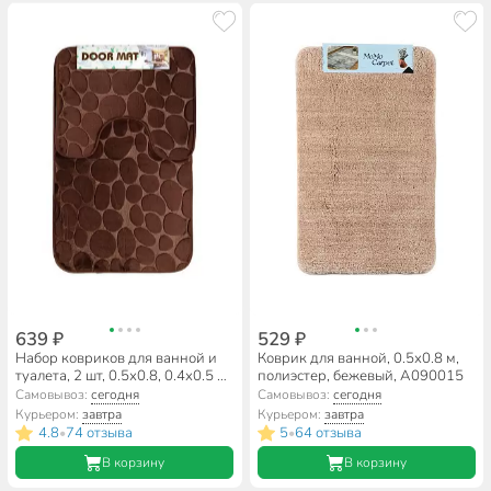
639 ₽
529 ₽
Набор ковриков для ванной и
Коврик для ванной, 0.5х0.8 м,
туалета, 2 шт, 0.5х0.8, 0.4х0.5 м,
полиэстер, бежевый, A090015
полиэстер, шоколадный,
Самовывоз:
сегодня
Самовывоз:
сегодня
Камешки, Y9-035
Курьером:
завтра
Курьером:
завтра
4.8
74 отзыва
5
64 отзыва
•
•
В корзину
В корзину