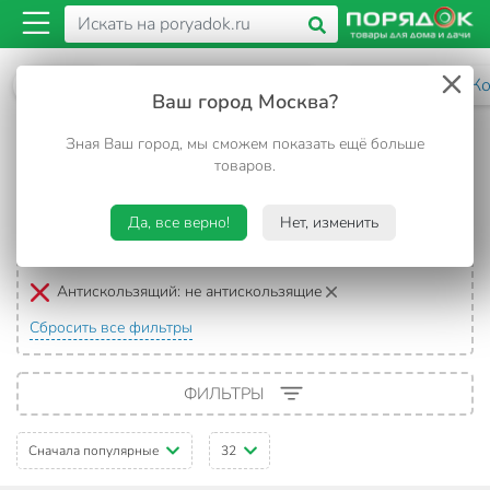
Каталог
Предметы интерьера
Для пола
Ко
Ваш город Москва?
Непротивоскользящие коврики для
Зная Ваш город, мы сможем показать ещё больше
ванной комнаты
товаров.
137 товаров
Да, все верно!
Нет, изменить
Выбранные фильтры:
Антискользящий:
не антискользящие
Сбросить все фильтры
ФИЛЬТРЫ
Сначала популярные
32