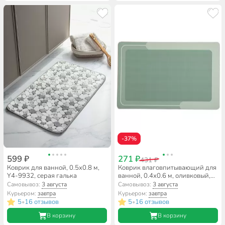
-37%
599 ₽
271 ₽
431 ₽
Коврик для ванной, 0.5х0.8 м,
Коврик влаговпитывающий для
Y4-9932, серая галька
ванной, 0.4х0.6 м, оливковый,
A090055
Самовывоз:
3 августа
Самовывоз:
3 августа
Курьером:
завтра
Курьером:
завтра
5
16 отзывов
5
16 отзывов
•
•
В корзину
В корзину