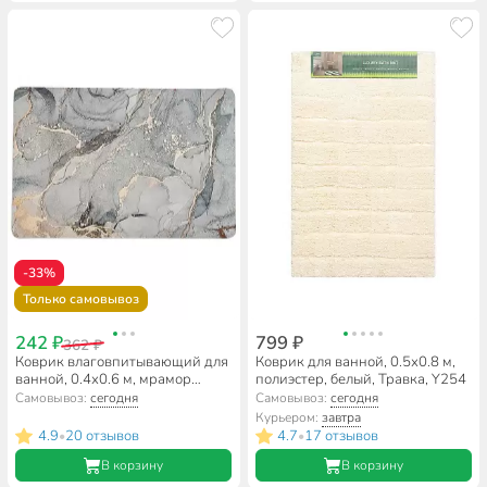
-33%
Только самовывоз
242 ₽
799 ₽
362 ₽
Коврик влаговпитывающий для
Коврик для ванной, 0.5х0.8 м,
ванной, 0.4х0.6 м, мрамор
полиэстер, белый, Травка, Y254
серый, A090050
Самовывоз:
сегодня
Самовывоз:
сегодня
Курьером:
завтра
4.9
20 отзывов
4.7
17 отзывов
•
•
В корзину
В корзину