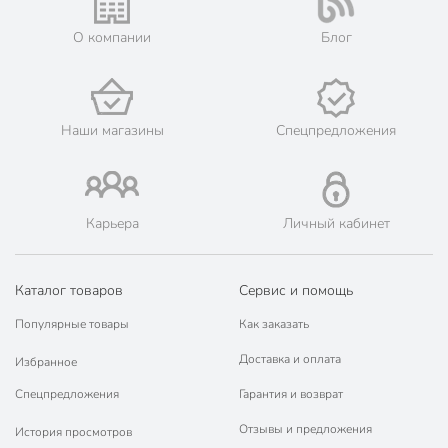
Жители Московской области могут сделать заказ и оплатить
его онлайн на официальном сайте сети магазинов Порядок.
О компании
Блог
💳 Оплата: онлайн на сайте интернет-гипермаркета или
наличными при получении.
🛍 Скидки, акции, распродажи каждый день!
📜 Только оригинальная продукция. Интернет-гипермаркет
Наши магазины
Спецпредложения
Порядок - официальный представитель ведущих мировых
марок.
Карьера
Личный кабинет
Каталог товаров
Сервис и помощь
Популярные товары
Как заказать
Доставка и оплата
Избранное
Спецпредложения
Гарантия и возврат
Отзывы и предложения
История просмотров