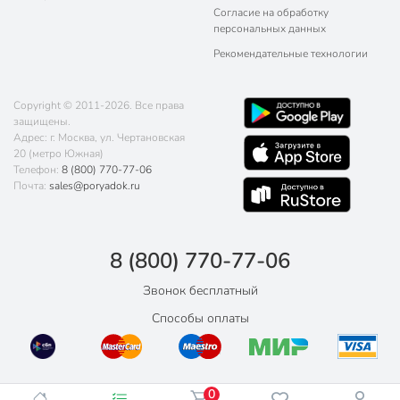
Согласие на обработку
персональных данных
Рекомендательные технологии
Copyright © 2011-2026. Все права
защищены.
Адрес: г. Москва, ул. Чертановская
20 (метро Южная)
Телефон:
8 (800) 770-77-06
Почта:
sales@poryadok.ru
8 (800) 770-77-06
Звонок бесплатный
Способы оплаты
0