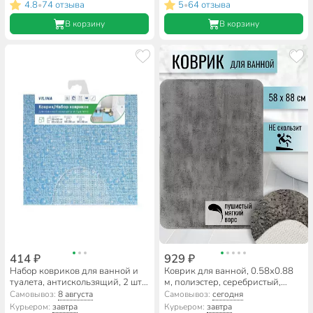
4.8
74 отзыва
5
64 отзыва
•
•
В корзину
В корзину
414 ₽
929 ₽
Набор ковриков для ванной и
Коврик для ванной, 0.58х0.88
туалета, антискользящий, 2 шт,
м, полиэстер, серебристый,
0.5х0.52, 0.52х0.85 м,
Лама, Y3-783
Самовывоз:
8 августа
Самовывоз:
сегодня
вспененный ПВХ, в
Курьером:
завтра
Курьером:
завтра