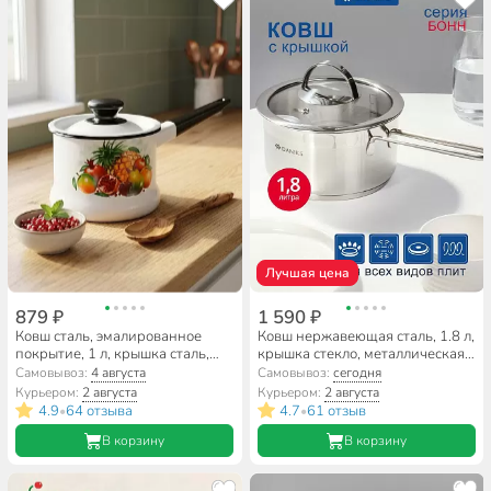
Лучшая цена
879 ₽
1 590 ₽
Ковш сталь, эмалированное
Ковш нержавеющая сталь, 1.8 л,
покрытие, 1 л, крышка сталь,
крышка стекло, металлическая
стальная ручка, индукция,
ручка, индукция, Daniks, Бонн,
Самовывоз:
4 августа
Самовывоз:
сегодня
Керченский металлургический
GS-01319-16SP
Курьером:
2 августа
Курьером:
2 августа
завод, 90204-072/4, в
4.9
64 отзыва
4.7
61 отзыв
•
•
ассортименте
В корзину
В корзину