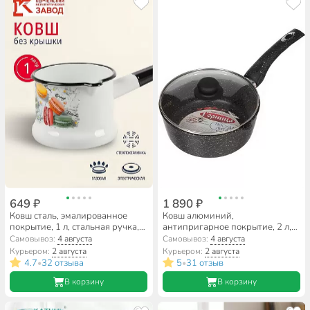
649 ₽
1 890 ₽
Ковш сталь, эмалированное
Ковш алюминий,
покрытие, 1 л, стальная ручка,
антипригарное покрытие, 2 л,
индукция, Керченский
крышка стекло, бакелитовая
Самовывоз:
4 августа
Самовывоз:
4 августа
металлургический завод,
ручка, Горница, Гранит,
Курьером:
2 августа
Курьером:
2 августа
Цветное печенье, 90104-072/4,
кш2011аг
4.7
32 отзыва
5
31 отзыв
•
•
белый
В корзину
В корзину