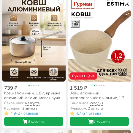
Лучшая цена
739 ₽
1 519 ₽
Ковш алюминий, 1.8 л, крышка
Ковш алюминий,
алюминий, алюминиевая ручка,
антипригарное покрытие, 1.2 л,
Калитва, 14018
пластиковая ручка, Гурман,
Самовывоз:
4 августа
Самовывоз:
сегодня
Estima, ГМкш161 ЭБИ, бежевый
Курьером:
2 августа
Курьером:
2 августа
4.9
27 отзывов
4.7
24 отзыва
•
•
В корзину
В корзину