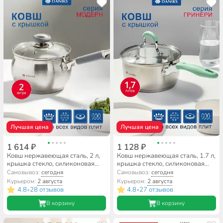
Лучшая цена
Лучшая цена
1 614 ₽
1 128 ₽
Ковш нержавеющая сталь, 2 л,
Ковш нержавеющая сталь, 1.7 л,
крышка стекло, силиконовая
крышка стекло, силиконовая
ручка, индукция, Daniks,
ручка, индукция, Daniks,
Самовывоз:
сегодня
Самовывоз:
сегодня
Модерн серый, SD-16SN
Гринери, SD-23-16SP, мятный
Курьером:
2 августа
Курьером:
2 августа
4.8
28 отзывов
4.8
27 отзывов
•
•
В корзину
В корзину