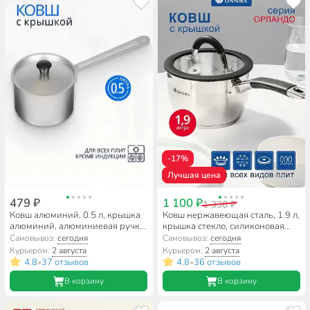
-17%
Лучшая цена
479 ₽
1 100 ₽
1 330 ₽
Ковш алюминий, 0.5 л, крышка
Ковш нержавеющая сталь, 1.9 л,
алюминий, алюминиевая ручка,
крышка стекло, силиконовая
Scovo, МТ-063
ручка, индукция, Daniks,
Самовывоз:
сегодня
Самовывоз:
сегодня
Орландо, GS-01435-16S
Курьером:
2 августа
Курьером:
2 августа
4.8
37 отзывов
4.8
36 отзывов
•
•
В корзину
В корзину