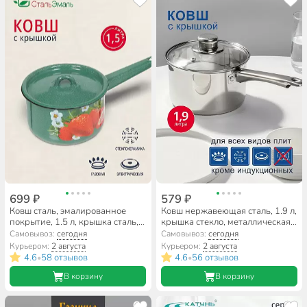
699 ₽
579 ₽
Ковш сталь, эмалированное
Ковш нержавеющая сталь, 1.9 л,
покрытие, 1.5 л, крышка сталь,
крышка стекло, металлическая
стальная ручка, с крышкой,
ручка, DNN3, SD-A17-16S
Самовывоз:
сегодня
Самовывоз:
сегодня
СтальЭмаль, 1с43с, в
Курьером:
2 августа
Курьером:
2 августа
ассортименте
4.6
58 отзывов
4.6
56 отзывов
•
•
В корзину
В корзину