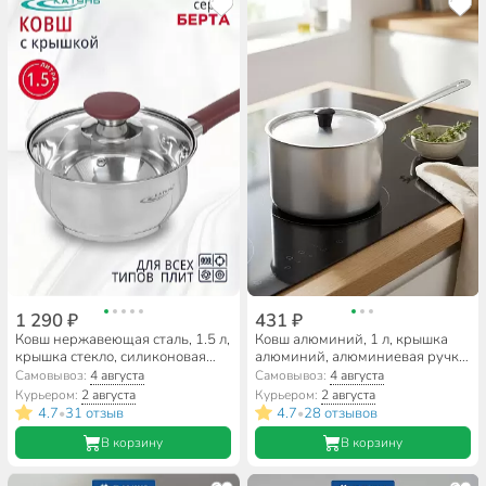
1 290 ₽
431 ₽
Ковш нержавеющая сталь, 1.5 л,
Ковш алюминий, 1 л, крышка
крышка стекло, силиконовая
алюминий, алюминиевая ручка,
ручка, индукция, Катунь, Берта,
Scovo, МТ-064
Самовывоз:
4 августа
Самовывоз:
4 августа
КТ15-К
Курьером:
2 августа
Курьером:
2 августа
4.7
31 отзыв
4.7
28 отзывов
•
•
В корзину
В корзину