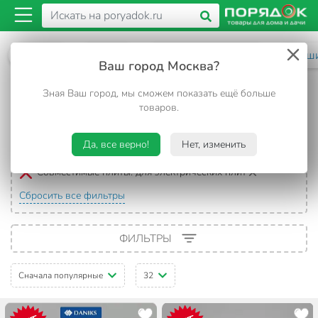
Каталог
Посуда
Для приготовления
Ковш
Ваш город Москва?
Ковшики для электрических плит
Зная Ваш город, мы сможем показать ещё больше
товаров.
60 товаров
Да, все верно!
Нет, изменить
Выбранные фильтры:
Совместимые плиты:
для электрических плит
Сбросить все фильтры
ФИЛЬТРЫ
Сначала популярные
32