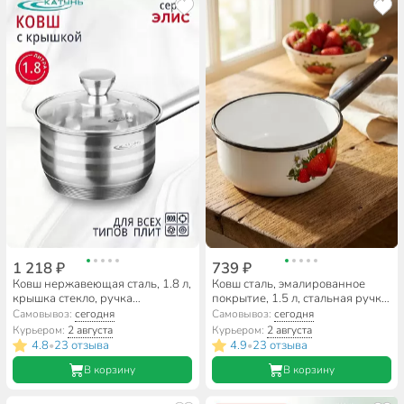
1 218 ₽
739 ₽
Ковш нержавеющая сталь, 1.8 л,
Ковш сталь, эмалированное
крышка стекло, ручка
покрытие, 1.5 л, стальная ручка,
нержавеющая сталь, индукция,
индукция, Сибирские товары,
Самовывоз:
сегодня
Самовывоз:
сегодня
Катунь, Элис, КТ16-К
С2008.П*44/П*59/СГ*59/В/СГ/
Курьером:
2 августа
Курьером:
2 августа
з*76/СГ*63/П*105/П/СГ*5, в
4.8
23 отзыва
4.9
23 отзыва
•
•
ассортименте
В корзину
В корзину