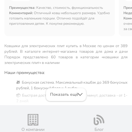
Преимущества:
Качество, стоимость, функциональность
Преи
Комментарий:
Отличный ковш небольшого размера. Удобно
Недо
готовить маленькие порции. Отлично подойдёт для
Комм
приготовления детям. К покупке рекомендую.
очен
за с
Ковшики для электрических плит купить в Москве по ценам от 389
рублей. В каталоге интернет-магазина товаров для дома и дачи
Порядок представлено 60 товаров в категории «ковшики для
электрических плит» в наличии
Наши преимущества:
🎁 Бонусная система. Максимальный кэшбэк до 369 бонусных
рублей, 1 бонусный балл = 1 рубль.
Показать ещё
📦 Быстрая доставка. Самовывоз от 60 минут, доставка - от 1-
2 дней.
🛒 Бесплатный самовывоз из магазинов города Москва.
Жители Московской области могут сделать заказ и оплатить
его онлайн на официальном сайте сети магазинов Порядок.
💳 Оплата: онлайн на сайте интернет-гипермаркета или
О компании
Блог