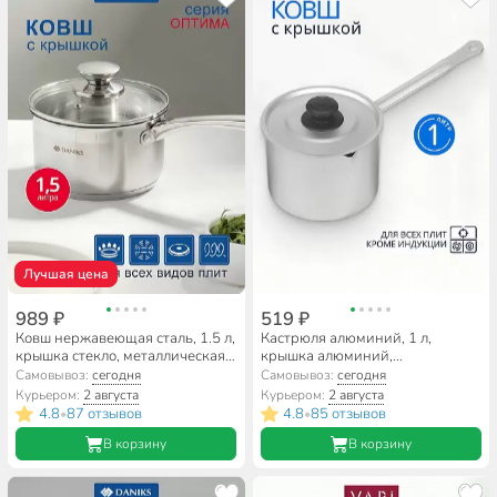
Лучшая цена
989 ₽
519 ₽
Ковш нержавеющая сталь, 1.5 л,
Кастрюля алюминий, 1 л,
крышка стекло, металлическая
крышка алюминий,
ручка, индукция, Daniks,
алюминиевая ручка, Калитва,
Самовывоз:
сегодня
Самовывоз:
сегодня
Оптима, GS-01201-16SP
14010
Курьером:
2 августа
Курьером:
2 августа
4.8
87 отзывов
4.8
85 отзывов
•
•
В корзину
В корзину