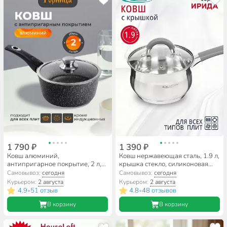
1 790 ₽
1 390 ₽
Ковш алюминий,
Ковш нержавеющая сталь, 1.9 л,
антипригарное покрытие, 2 л,
крышка стекло, силиконовая
крышка стекло, бакелитовая
ручка, индукция, Катунь,
Самовывоз:
сегодня
Самовывоз:
сегодня
ручка, съемная ручка, Горница,
Ирида, КТ08-К
Курьером:
2 августа
Курьером:
2 августа
Гранит, кш2013аг
4.9
51 отзыв
4.8
48 отзывов
•
•
В корзину
В корзину