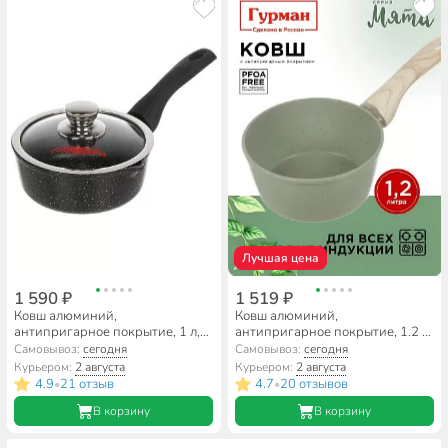
Лучшая цена
1 590 ₽
1 519 ₽
Ковш алюминий,
Ковш алюминий,
антипригарное покрытие, 1 л,
антипригарное покрытие, 1.2 л,
крышка стекло, бакелитовая
пластиковая ручка, Гурман,
Самовывоз:
сегодня
Самовывоз:
сегодня
ручка, Горница, Гранит,
Мята, ГМкш161МЛ
Курьером:
2 августа
Курьером:
2 августа
кш1611аг
4.9
21 отзыв
4.7
20 отзывов
•
•
В корзину
В корзину