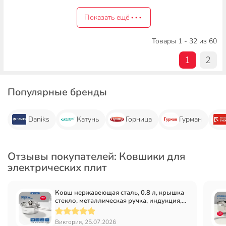
Показать ещё
Товары 1 - 32 из 60
1
2
Популярные бренды
Daniks
Катунь
Горница
Гурман
Отзывы покупателей: Ковшики для
электрических плит
Ковш нержавеющая сталь, 0.8 л, крышка
стекло, металлическая ручка, индукция,
Daniks, GS-01311-12SP/SD-512S
Виктория, 25.07.2026