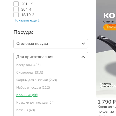
201
19
304
4
18/10
3
Показать еще 1
Посуда:
Столовая посуда
Тарелки (414)
Для приготовления
Салатники (330)
Кастрюли (436)
Столовые приборы (274)
Сковороды (315)
Блюда (90)
Формы для выпечки (268)
Сервизы столовые (72)
Наборы посуды (112)
Подносы (57)
Ковшики (56)
Вазы для фруктов, конфет (53)
1 790 ₽
Крышки для посуды (54)
Солонки, перечницы и емкости для специй
Ковш алюм
(51)
Казаны (48)
покрытие, 