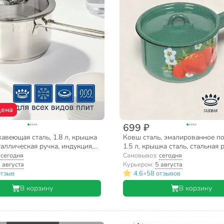
цена
699 ₽
авеющая сталь, 1.8 л, крышка
Ковш сталь, эмалированное по
таллическая ручка, индукция,
1.5 л, крышка сталь, стальная р
онн, GS-01319-16SP
крышкой, СтальЭмаль, 1с43с, 
:
сегодня
Самовывоз:
сегодня
ассортименте
 августа
Курьером:
5 августа
•
отзыв
4.6
58 отзывов
В корзину
В корзину