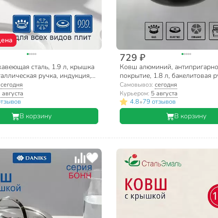
цена
729 ₽
авеющая сталь, 1.9 л, крышка
Ковш алюминий, антипригарн
таллическая ручка, индукция,
покрытие, 1.8 л, бакелитовая р
ассика, SD-16S
см, Vari, LCS65118
:
сегодня
Самовывоз:
сегодня
 августа
Курьером:
5 августа
•
отзывов
4.8
79 отзывов
В корзину
В корзину