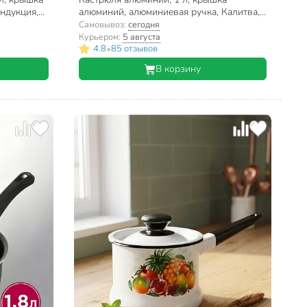
индукция,
алюминий, алюминиевая ручка, Калитва,
SP
14010
Самовывоз:
сегодня
Курьером:
5 августа
•
4.8
85 отзывов
В корзину