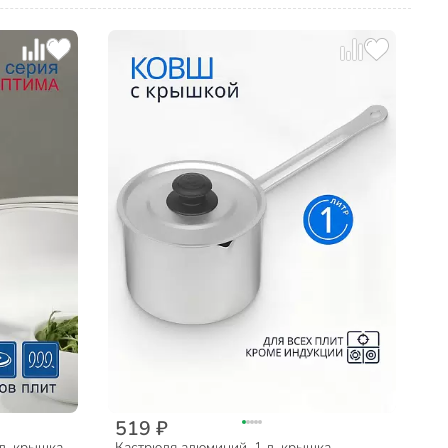
519 ₽
л, крышка
Кастрюля алюминий, 1 л, крышка