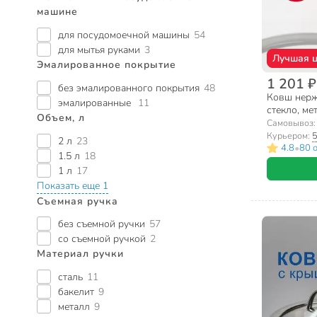
машине
для посудомоечной машины
54
для мытья руками
3
Лучшая 
Эмалированное покрытие
1 201 ₽
без эмалированного покрытия
48
Ковш нерж
эмалированные
11
стекло, ме
Объем, л
Daniks, Кл
Самовывоз
Курьером:
5
2 л
23
•
4.8
80 
1.5 л
18
1 л
17
Показать еще 1
Съемная ручка
без съемной ручки
57
со съемной ручкой
2
Материал ручки
сталь
11
бакелит
9
металл
9