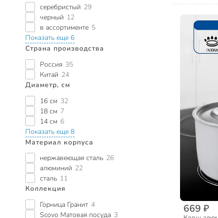
серебристый
29
черный
12
в ассортименте
5
Показать еще 6
Страна производства
Россия
35
Китай
24
Диаметр, см
16 см
32
18 см
7
14 см
6
Показать еще 8
Материал корпуса
нержавеющая сталь
26
алюминий
22
сталь
11
Коллекция
Горница Гранит
4
669 ₽
Scovo Матовая посуда
3
Ковш алюм