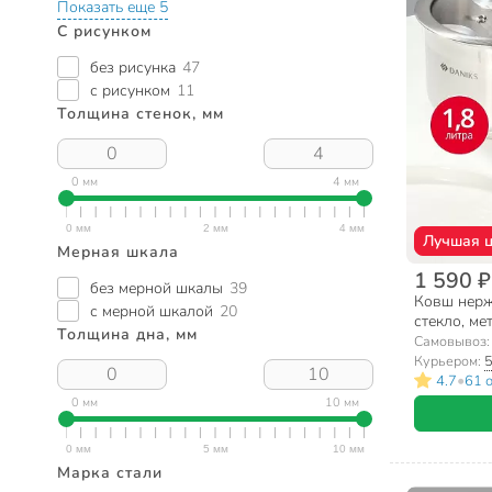
Показать еще 5
С рисунком
без рисунка
47
с рисунком
11
Толщина стенок, мм
0 мм
4 мм
Лучшая 
Мерная шкала
1 590 ₽
без мерной шкалы
39
Ковш нерж
с мерной шкалой
20
стекло, ме
Толщина дна, мм
Daniks, Б
Самовывоз
Курьером:
5
•
4.7
61 
0 мм
10 мм
Марка стали