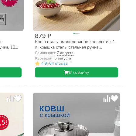
879 ₽
ое
Ковш сталь, эмалированное покрытие, 1
учка, 18
л, крышка сталь, стальная ручка,
индукция, Керченский металлургический
Самовывоз:
7 августа
завод, 90204-072/4, в ассортименте
Курьером:
5 августа
•
4.9
64 отзыва
В корзину