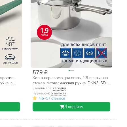
579 ₽
крытие,
Ковш нержавеющая сталь, 1.9 л, крышка
учка, с
стекло, металлическая ручка, DNN3, SD-
в
A17-16S
Самовывоз:
сегодня
Курьером:
5 августа
•
4.6
57 отзывов
В корзину