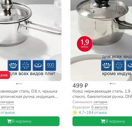
цена
499 ₽
авеющая сталь, 0.8 л, крышка
Ковш нержавеющая сталь, 1.9 
таллическая ручка, индукция,
стекло, бакелитовая ручка, DN
S-01311-12SP/SD-512S
A19-16S
:
сегодня
Самовывоз:
сегодня
 августа
Курьером:
5 августа
•
 отзывов
4.7
184 отзыва
В корзину
В корзину