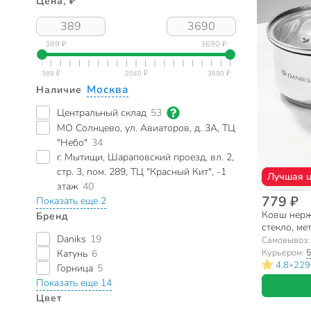
Цена, ₽
389 ₽
3690 ₽
Москва
Наличие
Центральный склад
53
МО Солнцево, ул. Авиаторов, д. 3А, ТЦ
"Небо"
34
г. Мытищи, Шараповский проезд, вл. 2,
стр. 3, пом. 289, ТЦ "Красный Кит", -1
Лучшая 
этаж
40
779 ₽
Показать еще 2
Ковш нерж
Бренд
стекло, ме
Daniks
19
Daniks, G
Самовывоз
Курьером:
5
Катунь
6
•
4.8
229
Горница
5
Показать еще 14
Цвет