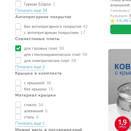
Гурман Eclipse
2
алюминий, 
МТ-074
Показать еще 34
Самовывоз
Курьером:
5
Антипригарное покрытие
•
4.8
96 
без антипригарного покрытия
42
с антипригарным покрытием
17
Совместимые плиты
для газовых плит
59
для стеклокерамических плит
59
для электрических плит
59
Показать еще 2
Крышка в комплекте
с крышкой
36
без крышки
15
Материал крышки
стекло
34
алюминий
5
сталь
4
Показать еще 1
Можно мыть в посудомоечной