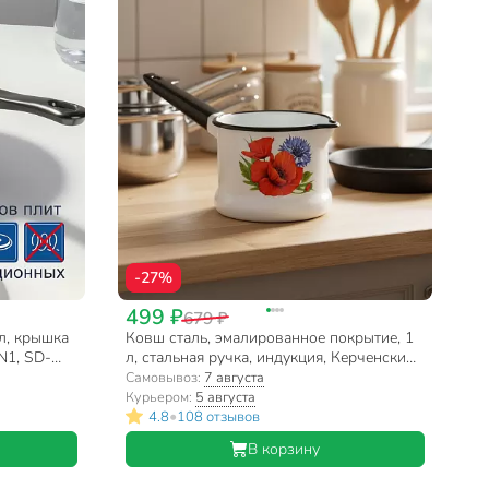
-27%
499 ₽
679 ₽
л, крышка
Ковш сталь, эмалированное покрытие, 1
N1, SD-
л, стальная ручка, индукция, Керченский
металлургический завод, 90104-072/4, в
Самовывоз:
7 августа
ассортименте
Курьером:
5 августа
•
4.8
108 отзывов
В корзину