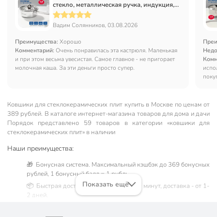
стекло, металлическая ручка, индукция,
Daniks, GS-01311-12SP/SD-512S
Вадим Солянников, 03.08.2026
Преимущества:
Хорошо
Преи
Комментарий:
Очень понравилась эта кастрюля. Маленькая
Недо
и при этом весьма увесистая. Самое главное - не пригорает
Комм
молочная каша. За эти деньги просто супер.
испо
поку
Ковшики для стеклокерамических плит купить в Москве по ценам от
389 рублей. В каталоге интернет-магазина товаров для дома и дачи
Порядок представлено 59 товаров в категории «ковшики для
стеклокерамических плит» в наличии
Наши преимущества:
🎁 Бонусная система. Максимальный кэшбэк до 369 бонусных
рублей, 1 бонусный балл = 1 рубль.
Показать ещё
📦 Быстрая доставка. Самовывоз от 60 минут, доставка - от 1-
2 дней.
🛒 Бесплатный самовывоз из магазинов города Москва.
Жители Московской области могут сделать заказ и оплатить