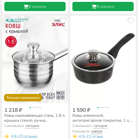
ассортименте
В корзину
В корзину
Только самовывоз
1 218 ₽
1 590 ₽
Ковш нержавеющая сталь, 1.8 л,
Ковш алюминий,
крышка стекло, ручка
антипригарное покрытие, 1 л,
нержавеющая сталь, индукция,
крышка стекло, бакелитовая
Самовывоз:
сегодня
Самовывоз:
сегодня
Катунь, Элис, КТ16-К
ручка, Горница, Гранит,
Курьером:
завтра
кш1611аг
4.8
23 отзыва
4.9
21 отзыв
•
•