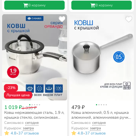
В корзину
В корзину
-23%
Лучшая цена
1 019 ₽
479 ₽
1 330 ₽
Ковш нержавеющая сталь, 1.9 л,
Ковш алюминий, 0.5 л, крышка
крышка стекло, силиконовая
алюминий, алюминиевая ручка,
ручка, индукция, Daniks,
Scovo, МТ-063
Самовывоз:
сегодня
Самовывоз:
сегодня
Орландо, GS-01435-16S
Курьером:
завтра
Курьером:
завтра
4.8
37 отзывов
4.8
37 отзывов
•
•