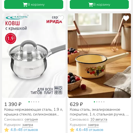
В корзину
В корзину
1 390 ₽
629 ₽
Ковш нержавеющая сталь, 1.9 л,
Ковш сталь, эмалированное
крышка стекло, силиконовая
покрытие, 1 л, стальная ручка, с
ручка, индукция, Катунь,
декором, СтальЭмаль, 1с22С, в
Самовывоз:
сегодня
Самовывоз:
10 августа
Ирида, КТ08-К
ассортименте
Курьером:
завтра
Курьером:
завтра
4.8
48 отзывов
4.6
48 отзывов
•
•