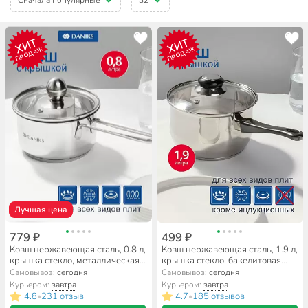
ХИТ
ХИТ
ПРОДАЖ
ПРОДАЖ
Лучшая цена
779 ₽
499 ₽
Ковш нержавеющая сталь, 0.8 л,
Ковш нержавеющая сталь, 1.9 л,
крышка стекло, металлическая
крышка стекло, бакелитовая
ручка, индукция, Daniks, GS-
ручка, DNN1, SD-A19-16S
Самовывоз:
сегодня
Самовывоз:
сегодня
01311-12SP/SD-512S
Курьером:
завтра
Курьером:
завтра
4.8
231 отзыв
4.7
185 отзывов
•
•