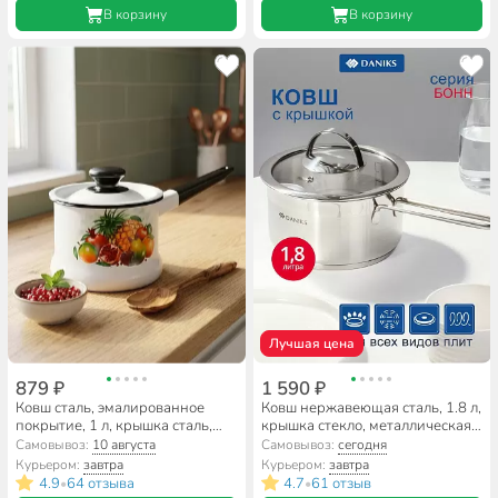
В корзину
В корзину
Лучшая цена
879 ₽
1 590 ₽
Ковш сталь, эмалированное
Ковш нержавеющая сталь, 1.8 л,
покрытие, 1 л, крышка сталь,
крышка стекло, металлическая
стальная ручка, индукция,
ручка, индукция, Daniks, Бонн,
Самовывоз:
10 августа
Самовывоз:
сегодня
Керченский металлургический
GS-01319-16SP
Курьером:
завтра
Курьером:
завтра
завод, 90204-072/4, в
4.9
64 отзыва
4.7
61 отзыв
•
•
ассортименте