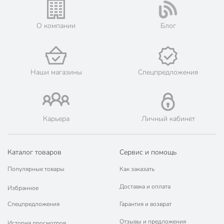
его онлайн на официальном сайте сети магазинов Порядок.
💳 Оплата: онлайн на сайте интернет-гипермаркета или
О компании
Блог
наличными при получении.
🛍 Скидки, акции, распродажи каждый день!
📜 Только оригинальная продукция. Интернет-гипермаркет
Порядок - официальный представитель ведущих мировых
Наши магазины
Спецпредложения
марок.
Карьера
Личный кабинет
Каталог товаров
Сервис и помощь
Популярные товары
Как заказать
Доставка и оплата
Избранное
Спецпредложения
Гарантия и возврат
Отзывы и предложения
История просмотров