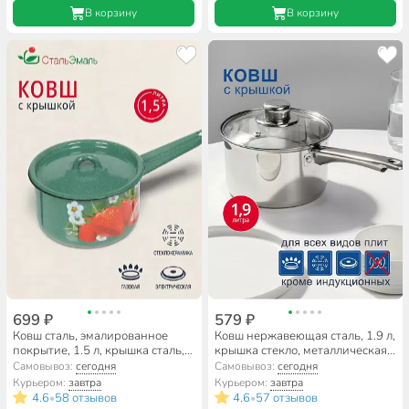
В корзину
В корзину
699 ₽
579 ₽
Ковш сталь, эмалированное
Ковш нержавеющая сталь, 1.9 л,
покрытие, 1.5 л, крышка сталь,
крышка стекло, металлическая
стальная ручка, с крышкой,
ручка, DNN3, SD-A17-16S
Самовывоз:
сегодня
Самовывоз:
сегодня
СтальЭмаль, 1с43с, в
Курьером:
завтра
Курьером:
завтра
ассортименте
4.6
58 отзывов
4.6
57 отзывов
•
•