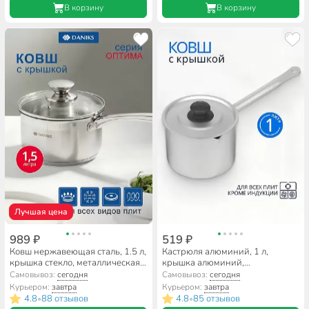
В корзину
В корзину
Лучшая цена
989 ₽
519 ₽
Ковш нержавеющая сталь, 1.5 л,
Кастрюля алюминий, 1 л,
крышка стекло, металлическая
крышка алюминий,
ручка, индукция, Daniks,
алюминиевая ручка, Калитва,
Самовывоз:
сегодня
Самовывоз:
сегодня
Оптима, GS-01201-16SP
14010
Курьером:
завтра
Курьером:
завтра
4.8
88 отзывов
4.8
85 отзывов
•
•