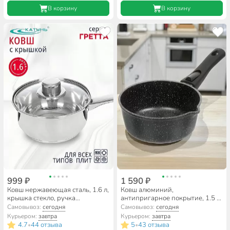
В корзину
В корзину
999 ₽
1 590 ₽
Ковш нержавеющая сталь, 1.6 л,
Ковш алюминий,
крышка стекло, ручка
антипригарное покрытие, 1.5 л,
нержавеющая сталь, индукция,
бакелитовая ручка, съемная
Самовывоз:
сегодня
Самовывоз:
сегодня
Катунь, Гретта, КТ04-К
ручка, Горница, Гранит,
Курьером:
завтра
Курьером:
завтра
кш1812аг
4.7
44 отзыва
5
43 отзыва
•
•