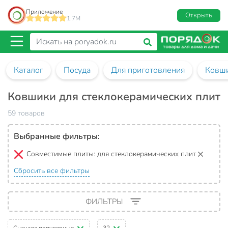
Приложение
Открыть
1.7M
Каталог
Посуда
Для приготовления
Ковш
Ковшики для стеклокерамических плит
59 товаров
Выбранные фильтры:
Совместимые плиты:
для стеклокерамических плит
Сбросить все фильтры
ФИЛЬТРЫ
Сначала популярные
32