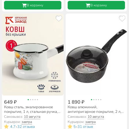
В корзину
В корзину
649 ₽
1 890 ₽
Ковш сталь, эмалированное
Ковш алюминий,
покрытие, 1 л, стальная ручка,
антипригарное покрытие, 2 л,
индукция, Керченский
крышка стекло, бакелитовая
Самовывоз:
10 августа
Самовывоз:
10 августа
металлургический завод,
ручка, Горница, Гранит,
Курьером:
завтра
Курьером:
завтра
Цветное печенье, 90104-072/4,
кш2011аг
4.7
32 отзыва
5
31 отзыв
•
•