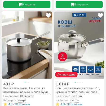
белый
В корзину
В корзину
Лучшая цена
431 ₽
1 614 ₽
Ковш алюминий, 1 л, крышка
Ковш нержавеющая сталь, 2 л,
алюминий, алюминиевая ручка,
крышка стекло, силиконовая
Scovo, МТ-064
ручка, индукция, Daniks,
Самовывоз:
10 августа
Самовывоз:
сегодня
Модерн серый, SD-16SN
Курьером:
завтра
Курьером:
завтра
4.7
28 отзывов
4.8
28 отзывов
•
•