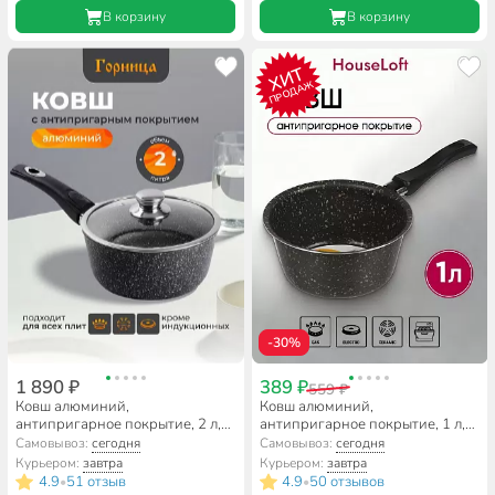
В корзину
В корзину
ХИТ
ПРОДАЖ
-30%
1 890 ₽
389 ₽
559 ₽
Ковш алюминий,
Ковш алюминий,
антипригарное покрытие, 2 л,
антипригарное покрытие, 1 л,
крышка стекло, бакелитовая
пластиковая ручка, HouseLoft,
Самовывоз:
сегодня
Самовывоз:
сегодня
ручка, съемная ручка, Горница,
HL68116, черный гранит
Курьером:
завтра
Курьером:
завтра
Гранит, кш2013аг
4.9
51 отзыв
4.9
50 отзывов
•
•