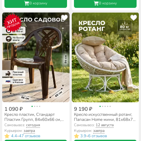
В корзину
В корзину
ХИТ
ПРОДАЖ
1 090 ₽
9 190 ₽
Кресло пластик, Стандарт
Кресло искусственный ротанг,
Пластик Групп, 84х60х66 см,
Папасан Home мини, 81х68х77
шоколадное, 100 кг
см, белое, 80 кг, подушка беж.
Самовывоз:
сегодня
Самовывоз:
12 августа
рогожка, 12870101
Курьером:
завтра
Курьером:
завтра
4.4
47 отзывов
3.9
6 отзывов
•
•