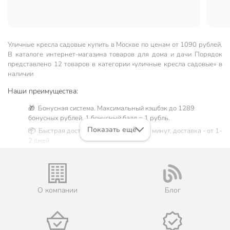
Уличные кресла садовые купить в Москве по ценам от 1090 рублей.
В каталоге интернет-магазина товаров для дома и дачи Порядок
представлено 12 товаров в категории «уличные кресла садовые» в
наличии
Наши преимущества:
🎁 Бонусная система. Максимальный кэшбэк до 1289
бонусных рублей, 1 бонусный балл = 1 рубль.
Показать ещё
📦 Быстрая доставка. Самовывоз от 60 минут, доставка - от 1-
2 дней.
🛒 Бесплатный самовывоз из магазинов города Москва.
Жители Московской области могут сделать заказ и оплатить
его онлайн на официальном сайте сети магазинов Порядок.
💳 Оплата: онлайн на сайте интернет-гипермаркета или
О компании
Блог
наличными при получении.
🛍 Скидки, акции, распродажи каждый день!
📜 Только оригинальная продукция. Интернет-гипермаркет