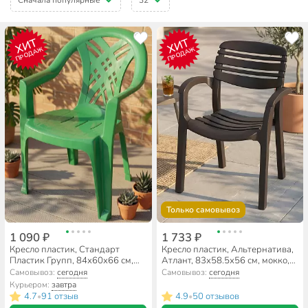
ХИТ
ХИТ
ПРОДАЖ
ПРОДАЖ
Только самовывоз
1 090 ₽
1 733 ₽
Кресло пластик, Стандарт
Кресло пластик, Альтернатива,
Пластик Групп, 84х60х66 см,
Атлант, 83х58.5х56 см, мокко,
зеленое, 100 кг
106 кг, М8943
Самовывоз:
сегодня
Самовывоз:
сегодня
Курьером:
завтра
4.7
91 отзыв
4.9
50 отзывов
•
•