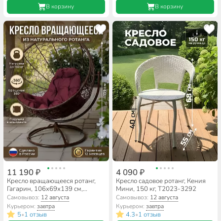
В корзину
В корзину
11 190 ₽
4 090 ₽
Кресло вращающееся ротанг,
Кресло садовое ротанг, Кения
Гагарин, 106х69х139 см,
Мини, 150 кг, Т2023-3292
коричневое, 150 кг, подушка
Самовывоз:
12 августа
Самовывоз:
12 августа
бордовая, 11100202
Курьером:
завтра
Курьером:
завтра
5
1 отзыв
4.3
1 отзыв
•
•