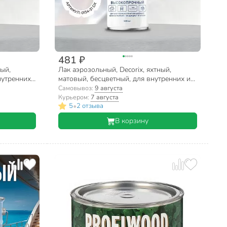
481 ₽
ный,
Лак аэрозольный, Decorix, яхтный,
нутренних
матовый, бесцветный, для внутренних и
наружных работ, 0.52 л
Самовывоз:
9 августа
Курьером:
7 августа
•
5
2 отзыва
В корзину