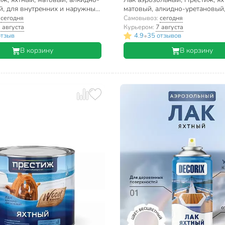
й, для внутренних и наружных
матовый, алкидно-уретановый,
л
внутренних и наружных работ, 
:
сегодня
Самовывоз:
сегодня
 августа
Курьером:
7 августа
•
отзыв
4.9
35 отзывов
В корзину
В корзину