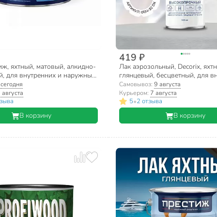
419 ₽
ж, яхтный, матовый, алкидно-
Лак аэрозольный, Decorix, яхт
й, для внутренних и наружных
глянцевый, бесцветный, для в
л
и наружных работ, 0.52 л
:
сегодня
Самовывоз:
9 августа
 августа
Курьером:
7 августа
•
тзыва
5
2 отзыва
В корзину
В корзину