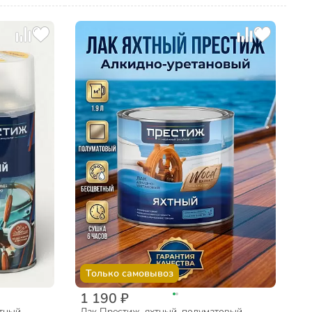
Только самовывоз
1 190 ₽
тный,
Лак Престиж, яхтный, полуматовый,