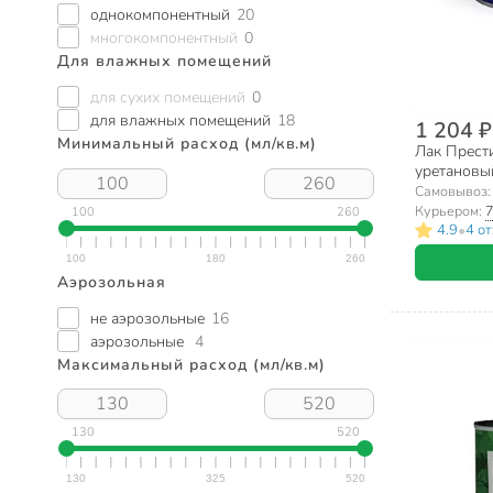
однокомпонентный
20
многокомпонентный
0
Для влажных помещений
для сухих помещений
0
для влажных помещений
18
1 204 ₽
Минимальный расход (мл/кв.м)
Лак Прести
уретановы
работ, 1.9 
Самовывоз
Курьером:
7
100
260
•
4.9
4 о
Аэрозольная
не аэрозольные
16
аэрозольные
4
Максимальный расход (мл/кв.м)
130
520