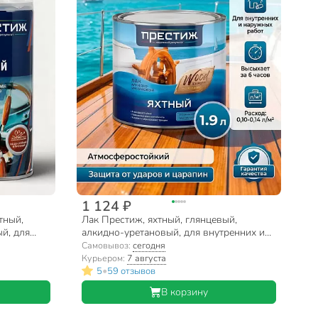
1 124 ₽
тный,
Лак Престиж, яхтный, глянцевый,
й, для
алкидно-уретановый, для внутренних и
0.52 л
наружных работ, 1.9 л
Самовывоз:
сегодня
Курьером:
7 августа
•
5
59 отзывов
В корзину