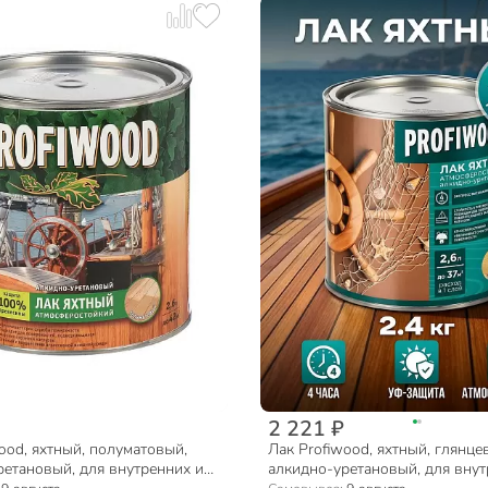
2 221 ₽
ood, яхтный, полуматовый,
Лак Profiwood, яхтный, глянце
ретановый, для внутренних и
алкидно-уретановый, для внут