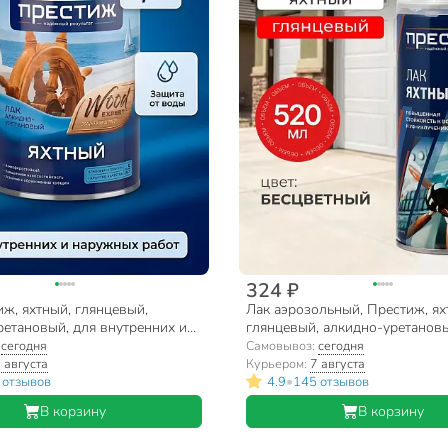
324 ₽
ж, яхтный, глянцевый,
Лак аэрозольный, Престиж, ях
ретановый, для внутренних и
глянцевый, алкидно-уретановы
абот, 0.9 л
внутренних и наружных работ, 
:
сегодня
Самовывоз:
сегодня
 августа
Курьером:
7 августа
•
 отзывов
4.9
145 отзывов
В корзину
В корзину