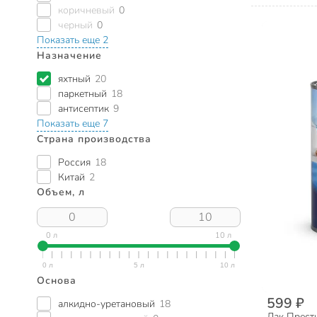
коричневый
0
черный
0
Показать еще 2
Назначение
яхтный
20
паркетный
18
антисептик
9
Показать еще 7
Страна производства
Россия
18
Китай
2
Объем, л
0 л
10 л
Основа
599 ₽
алкидно-уретановый
18
Лак Прести