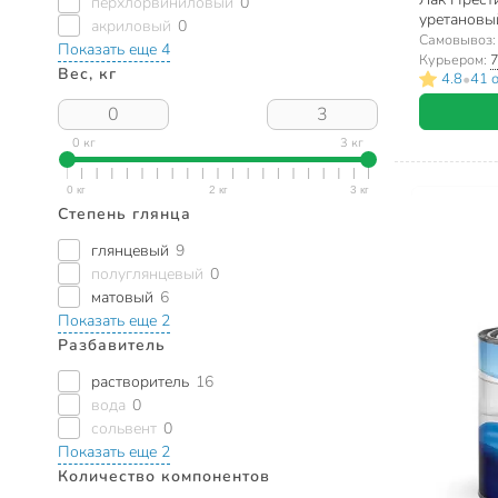
перхлорвиниловый
0
уретановы
акриловый
0
работ, 0.9 
Самовывоз
Показать еще 4
Курьером:
7
Вес, кг
•
4.8
41 
0 кг
3 кг
Степень глянца
глянцевый
9
полуглянцевый
0
матовый
6
Показать еще 2
Разбавитель
растворитель
16
вода
0
сольвент
0
Показать еще 2
Количество компонентов