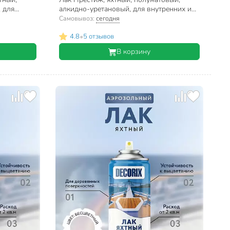
 для
алкидно-уретановый, для внутренних и
0.52 л
наружных работ, 1.9 л
Самовывоз:
сегодня
•
4.8
5 отзывов
В корзину