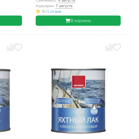
работ, 0.75 л
Самовывоз:
9 августа
Курьером:
7 августа
•
5
1 отзыв
В корзину