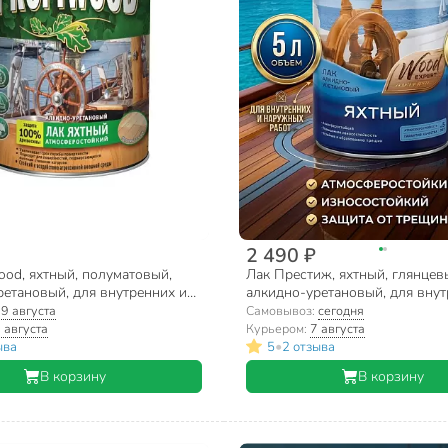
2 490 ₽
ood, яхтный, полуматовый,
Лак Престиж, яхтный, глянцев
ретановый, для внутренних и
алкидно-уретановый, для внут
абот, 0.7 кг
наружных работ, 5 л
:
9 августа
Самовывоз:
сегодня
 августа
Курьером:
7 августа
•
ыва
5
2 отзыва
В корзину
В корзину