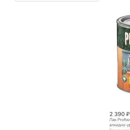
Клеи универсальные (199)
Клеи для обоев (81)
Холодная сварка (34)
Жидкое стекло (8)
2 390 ₽
Лак Profiw
алкидно-у