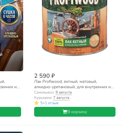
2 590 ₽
ый,
Лак Profiwood, яхтный, матовый,
ренних и
алкидно-уретановый, для внутренних и
наружных работ, 2.4 кг
Самовывоз:
9 августа
Курьером:
7 августа
•
5
1 отзыв
В корзину