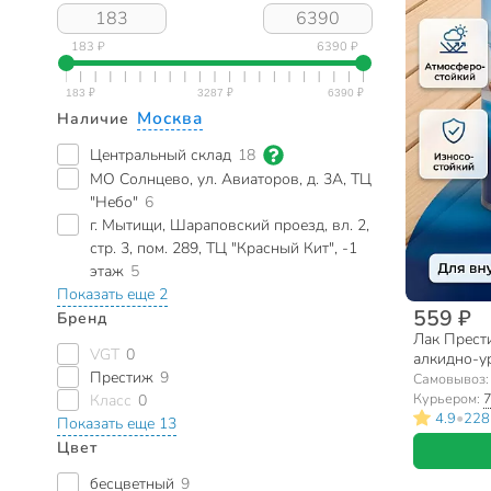
183 ₽
6390 ₽
Москва
Наличие
Центральный склад
18
МО Солнцево, ул. Авиаторов, д. 3А, ТЦ
"Небо"
6
г. Мытищи, Шараповский проезд, вл. 2,
стр. 3, пом. 289, ТЦ "Красный Кит", -1
этаж
5
Показать еще 2
559 ₽
Бренд
Лак Прести
VGT
0
алкидно-у
Престиж
9
наружных р
Самовывоз
Курьером:
7
Класс
0
•
4.9
228
Показать еще 13
Цвет
бесцветный
9