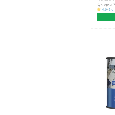
наружных р
Самовывоз
Курьером:
7
•
4.5
1 о