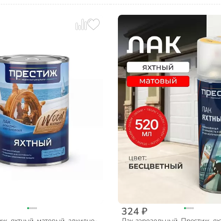
324 ₽
ж, яхтный, матовый, алкидно-
Лак аэрозольный, Престиж, ях