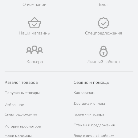
💳 Оплата: онлайн на сайте интернет-гипермаркета или
О компании
Блог
наличными при получении.
🛍 Скидки, акции, распродажи каждый день!
📜 Только оригинальная продукция. Интернет-гипермаркет
Порядок - официальный представитель ведущих мировых
Наши магазины
Спецпредложения
марок.
Карьера
Личный кабинет
Каталог товаров
Сервис и помощь
Популярные товары
Как заказать
Доставка и оплата
Избранное
Спецпредложения
Гарантия и возврат
Отзывы и предложения
История просмотров
Наши магазины
Вход в личный кабинет