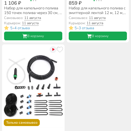
1 106 ₽
859 ₽
Набор для капельного полива
Набор для капельного полива с
150 точек полива через 30 см, с
эмиттерной лентой 12 м, 12 м,
краном
Жук, 330672-00
Самовывоз:
11 августа
Самовывоз:
11 августа
Курьером:
11 августа
Курьером:
11 августа
5
4 отзыва
5
3 отзыва
•
•
В корзину
В корзину
Только самовывоз