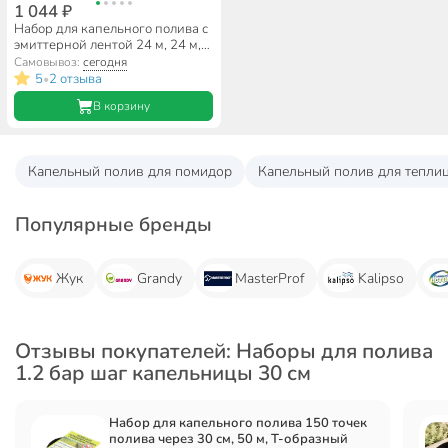
1 044 ₽
Набор для капельного полива с
эмиттерной лентой 24 м, 24 м,
Жук, 330665-00
Самовывоз:
сегодня
5
2 отзыва
•
В корзину
Капельный полив для помидор
Капельный полив для тепли
Популярные бренды
Жук
Grandy
MasterProf
Kalipso
Отзывы покупателей: Наборы для полива
1.2 бар шаг капельницы 30 см
Набор для капельного полива 150 точек
полива через 30 см, 50 м, Т-образный