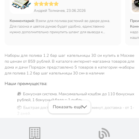
Андрей Толмачев, 23.06.2026
Комментарий:
Взяли для полива растений во дворе дома.
Преи
Для газона и цветов думаю будет удобно, единственно
Комм
нужно дополнительно прикупить шланг для вывода к
надо
растениям.
нашл
имен
Наборы для полива 1.2 бар шаг капельницы 30 см купить в Москве
по ценам от 859 рублей. В каталоге интернет-магазина товаров для
дома и дачи Порядок представлено 5 товаров в категории «наборы
для полива 1.2 бар шаг капельницы 30 см» в наличии
Наши преимущества:
🎁 Бонусная система. Максимальный кэшбэк до 110 бонусных
рублей, 1 бонусный балл = 1 рубль.
Показать ещё
📦 Быстрая доставка. Самовывоз от 60 минут, доставка - от 1-
2 дней.
🛒 Бесплатный самовывоз из магазинов города Москва.
Жители Московской области могут сделать заказ и оплатить
его онлайн на официальном сайте сети магазинов Порядок.