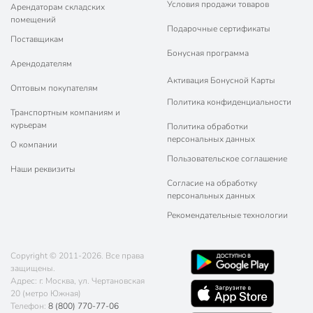
Условия продажи товаров
Арендаторам складских
помещений
Подарочные сертификаты
Поставщикам
Бонусная программа
Арендодателям
Активация Бонусной Карты
Оптовым покупателям
Политика конфиденциальности
Транспортным компаниям и
курьерам
Политика обработки
персональных данных
О компании
Пользовательское соглашение
Наши реквизиты
Согласие на обработку
персональных данных
Рекомендательные технологии
Copyright © 2011-2026. Все права
защищены.
Адрес: г. Москва, ул. Чертановская
20 (метро Южная)
Телефон:
8 (800) 770-77-06