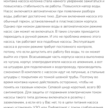
монтажа насоса колонка стала намного увереннее зажигаться и
давления JEMIX WP-15/9-25
в легкодоступном месте, чтобы
повысилась стабильность ее работы. Повысился напор воды.
его можно было легко проверить или заменить.
Установка
Насос включается автоматически при появлении разбора
производится непосредственно на трубопроводе,
воды, работает достаточно тихо. Датчик включения насоса это
предпочтительно в вертикальном положении, ни в коем
обычный геркон, установленный в пластмассовом корпусе.
случае не в нижней точке (чтобы предотвратить
Однако при низком давлении воды в автоматическом режиме
накопление отложений в насосе и его блокировку).
Вес
насос сам может не включаться. В таких случаях приходится
переходить в ручной режим. И это не проблема именно этого
трубопровода не должен передаваться на насос. Стрелка
насоса, так работают все подобные насосы. Эксплуатация
на корпусе насоса указывает направление потока.
насоса в ручном режиме требует постоянного контроля,
Запорные краны должны быть установлены до и после
потому, что если допустить его работу без воды, то он может
насоса, чтобы облегчить проведение работ по
выйти из строя. Всасывающая часть корпуса насоса выполнена
обслуживанию, проверке, замене и т. п.
В то же время
из чугуна, корпус электродвигателя насоса из алюминия, а вот
необходимо выполнять установку так, чтобы в случае
на штуцерах для подключения к водопроводу, производитель
протечки вода не попадала на электродвигатель и
сэкономил В комплекте с насосом идут не латунные, а стальные
клеммную коробку насоса. Насос следует, по возможности,
штуцеры с покрытием из тонкой шовной трубы. Поэтому во
устанавливать как можно дальше от трубных изгибов,
время монтажа нужно действовать осторожно, чтобы не
колен и узлов разветвления, чтобы избежать турбулентных
помять их газовым ключом. Сетевой шнур короткий, всего 80
вихрей в потоке всасывания, вызывающих повышенный
сантиметров. Для защиты от поражения электрическим током
шум во время работы насоса. Насос повышения давления
насосы такого типа должны включаться в розетку с
JEMIX WP-15/9-25 ВСЕГДА устанавливайте так, чтобы
заземлением, а если его у Вас нет, то в цепи питания насоса
обеспечить ось вала насоса в горизонтальном положении,
нужно установить УЗО или Дифавтомат с током срабатывания