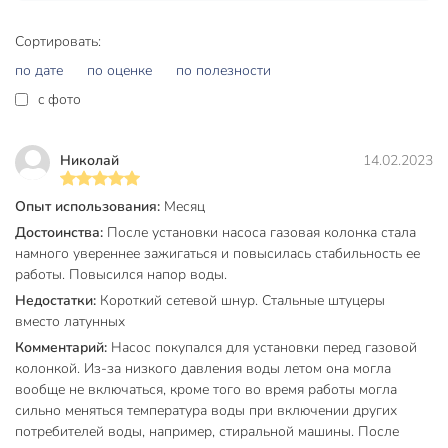
Инструкция
Сортировать:
Упаковка
по дате
по оценке
по полезности
Устройство:
c фото
В конструктивном исполнении с "мокрым ротором" насоса
повышения давления JEMIX WP-15/9-25 перекачиваемая
Николай
14.02.2023
вода проходит через корпус электродвигателя, при этом
происходит охлаждение электродвигателя и
Опыт использования:
Месяц
подшипников.
Корпус насосов изготовлен из алюминия,
Достоинства:
После установки насоса газовая колонка стала
крыльчатка из полимера (PPO), всасывающая части из
намного увереннее зажигаться и повысилась стабильность ее
чугуна.
Насосы монтируются непосредственно в магистраль
работы. Повысился напор воды.
водоснабжения.
Три режима работы (трех позиционная
Недостатки:
Короткий сетевой шнур. Стальные штуцеры
ручка регулировки), выбираемые ручным переключением
вместо латунных
ручки на клеммной коробке.
Комментарий:
Насос покупался для установки перед газовой
Установка:
колонкой. Из-за низкого давления воды летом она могла
вообще не включаться, кроме того во время работы могла
Установка насоса должна производиться только после
сильно меняться температура воды при включении других
выполнения всех сварочных и паяльных работ и
потребителей воды, например, стиральной машины. После
промывки труб. Устанавливайте насос повышения