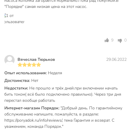
насоса колонка загорается нормально.Пока рад покупкой.В
от попадания на них воды.
"Порядке" самая низкая цена на этот насос.
Техническая информация
Потребляемая мощность, Вт
120 Вт
Максимальный напор, м
9 м
9
0
Пропускная способность, м3/час
1.5 м3/час
Длина кабеля, м
0.8 м
Вячеслав Тюрьков
29.06.2022
Бренд
Jemix
Опыт использования:
Неделя
Страна производства
Китай
Достоинства:
Нет
Недостатки:
Не прошло и трёх дней.при включении начать
Диаметр резьбы выходящего
1/2
бить током( всё было подключено правильно). Через три дня
отверстия
перестал вообще работать
без защиты от
Интернет-магазин Порядок:
"Добрый день. По гарантийному
Защита от перегрева
перегрева
обслуживанию напишите, пожалуйста, в разделе:
https://poryadok.ru/info/reviews/, тема Гарантия и возврат. С
с защитой от
уважением, команда Порядок."
Защита от сухого хода