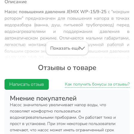
Описание
Насос повышения давления JEMIX WP-15/9-25
с "мокрым
ротором" предназначен для повышения напора в точках
водоразбора (ванна, душ, питьевой трубопровод) перед
водонагревателями и поддержания давления в
автоматическом режиме. Отличаются малыми габаритами,
легкостью монтажа, практически бесшумной работой и
Показать ещё
большим сроком эксплуатации.Насос повышения давления
JEMIX WP-15/9-25 имеет встроенный
в корпус пружинный
датчик потока, который включает и отключает насос при
Отзывы о товаре
наличии или отсутствии потока воды в автоматическом
режиме, что предотвращает работу насоса без воды и
повышает удобство эксплуатации.
Написать отзыв
Как получить бонусы за отзывы?
Технические характеристики:
Мнение покупателей
Насос значительно увеличивает напор воды, что
Мощность: 120 Вт
позволяет комфортно пользоваться
Максимальная производительность: до 25 л/мин
водонагревательными приборами. Он работает тихо и
прост в установке. При этом некоторые пользователи
Максимальный подъем: до 9 м
отмечают, что насос может иметь ограниченный срок
Подключение шланг/труба: 1/2 дюйма