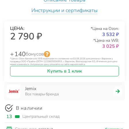
Инструкции и сертификаты
ЦЕНА:
*Цена на Ozon:
2 790 ₽
3 532 ₽
*Цена на WB:
3 025 ₽
+ 140
бонусов
*Цена с Озон банком или WB кошельком по состоянию на 03.08.2026 для региона г. Воронеж у
продавца ООО «Прайм» (ОГРН 1233600006903, г. Воронеж, Волгоградская 32). В течение дня цена
может изменяться. Актуальную цену уточняйте на сайте маркетплейса.
Купить в 1 клик
Jemix
Все товары бренда
В наличии
13
Центральный склад