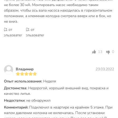
а клеммной коробки сверху или сбоку. Монтажные работы
не более 30 мА. Монтировать насос необходимо таким
проводите таким образом, чтобы исключить попадание
образом, чтобы ось вала насоса находилась в горизонтальном
капель жидкости на электродвигатель и клеммную
положении, а клеммная колодка смотрела вверх или в бок, но
коробку как во время установки, так и во время
не вниз.
технического обслуживания.
Если возникла необходимость
в извлечении электродвигателя из кожуха насоса, то при
установке его на место тщательно проверьте правильность
положения уплотнения.
13
0
Запуск:
После установки насоса повышения давления JEMIX WP-
15/9-25 подключите вилку в розетку электропитания и
Владимир
23.03.2022
поверните ручку трех позиционного переключателя в
положение №2 (автоматический режим).
Не включайте
Опыт использования:
Неделя
насос в положение №3 (ручной режим) , если в магистрали
Достоинства:
Недорогой, хороший внешний вид, покраска и
отсутствует вода. Если необходимо удалить воздух из
качество литья.
насоса, медленно отворачивайте крышку выпуска воздуха.
Недостатки:
не обнаружил
При выпуске воздуха возможно вытекание небольшого
Комментарий:
Подключил в квартире на крайнем 5 этаже. При
количества воды.
Перед проведением операции удаления
малом давлении колонка не включалась. После установки
воздуха, все электрические узлы должны быть защищены