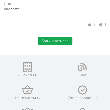
сухого хода
Вид насоса
поверхностный
С кабелем
с кабелем
8
1
для холодного
водоснабжения
Применение
для горячего
Больше отзывов
водоснабжения
Качество воды
для чистой воды
Модель
ЦПН-15/9-25
Вес в упаковке
2.57 кг
О компании
Блог
Габариты упаковки
13 x 12 x 17 см
Наши магазины
Спецпредложения