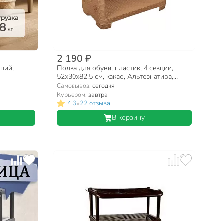
2 190 ₽
кций,
Полка для обуви, пластик, 4 секции,
52х30х82.5 см, какао, Альтернатива,
Плетенка №2, М2553
Самовывоз:
сегодня
Курьером:
завтра
•
4.3
22 отзыва
В корзину