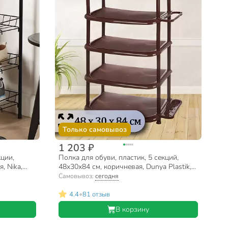
Только самовывоз
1 203 ₽
кции,
Полка для обуви, пластик, 5 секций,
, Nika,
48х30х84 см, коричневая, Dunya Plastik,
08002
Самовывоз:
сегодня
•
4.4
81 отзыв
В корзину