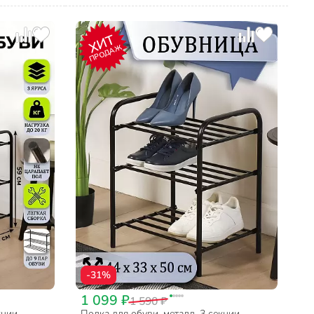
ХИТ
ПРОДАЖ
-31%
1 099 ₽
1 590 ₽
кции,
Полка для обуви, металл, 3 секции,