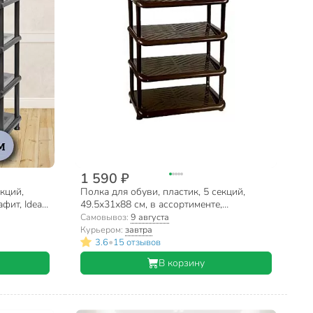
1 590 ₽
екций,
Полка для обуви, пластик, 5 секций,
фит, Idea,
49.5х31х88 см, в ассортименте,
Полимербыт, С406
Самовывоз:
9 августа
Курьером:
завтра
•
3.6
15 отзывов
В корзину