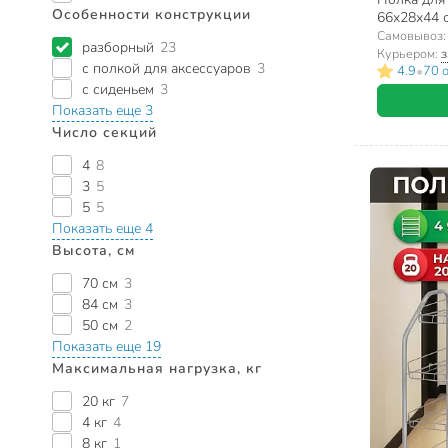
Особенности конструкции
66х28х44 с
Самовывоз
разборный
23
Курьером:
з
с полкой для аксессуаров
3
•
4.9
70 
с сиденьем
3
Показать еще 3
Число секций
4
8
3
5
5
5
Показать еще 4
Высота, см
70 см
3
84 см
3
50 см
2
Показать еще 19
Максимальная нагрузка, кг
20 кг
7
4 кг
4
8 кг
1