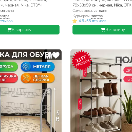
м, черная, Nika, ЭТ3/Ч
79х33х59 см, черная, Nika, ЭТК
:
сегодня
Самовывоз:
сегодня
автра
Курьером:
завтра
•
отзывов
4.9
65 отзывов
В корзину
В корзину
ХИТ
ПРОДАЖ