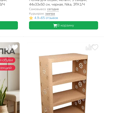
3/Ч
44х33х50 см, черная, Nika, ЭТК1/Ч
Самовывоз:
сегодня
Курьером:
завтра
•
4.9
65 отзывов
В корзину