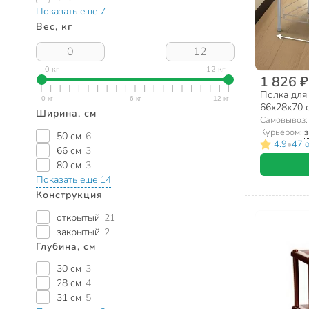
Показать еще 7
Вес, кг
0 кг
12 кг
1 826 ₽
Полка для 
66х28х70 с
Ширина, см
Nika, ЭТ1/
Самовывоз
Курьером:
з
50 см
6
•
4.9
47 
66 см
3
80 см
3
Показать еще 14
Конструкция
открытый
21
закрытый
2
Глубина, см
30 см
3
28 см
4
31 см
5