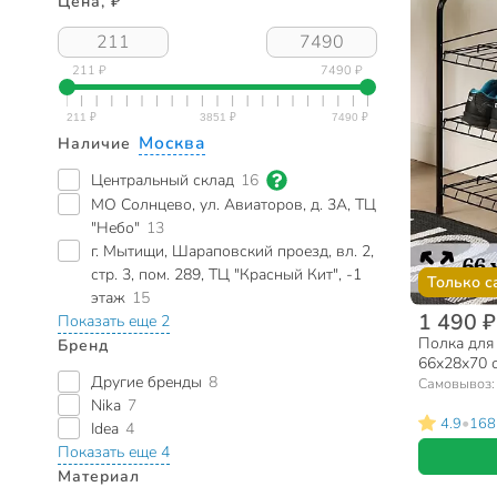
Цена, ₽
211 ₽
7490 ₽
Москва
Наличие
Центральный склад
16
МО Солнцево, ул. Авиаторов, д. 3А, ТЦ
"Небо"
13
г. Мытищи, Шараповский проезд, вл. 2,
стр. 3, пом. 289, ТЦ "Красный Кит", -1
Только с
этаж
15
1 490 ₽
Показать еще 2
Полка для 
Бренд
66х28х70 с
Другие бренды
8
ЭТ1/Ч
Самовывоз
Nika
7
•
4.9
168
Idea
4
Показать еще 4
Материал