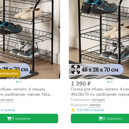
амовывоз
1 390 ₽
обуви, металл, 4 секции,
Полка для обуви, металл, 4 се
м, разборная, черная, Nika,
46х28х70 см, разборная, черная
ЭТ2/Ч
:
сегодня
Самовывоз:
сегодня
Курьером:
завтра
•
 отзывов
4.9
88 отзывов
В корзину
В корзину