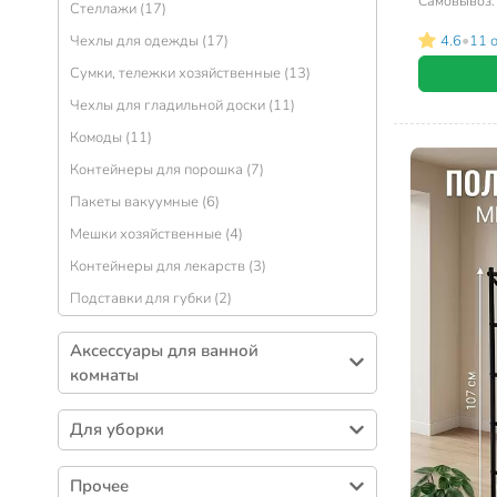
М2711
Самовывоз
Стеллажи (17)
•
4.6
11 
Чехлы для одежды (17)
Сумки, тележки хозяйственные (13)
Чехлы для гладильной доски (11)
Комоды (11)
Контейнеры для порошка (7)
Пакеты вакуумные (6)
Мешки хозяйственные (4)
Контейнеры для лекарств (3)
Подставки для губки (2)
Аксессуары для ванной
комнаты
Полотенца (274)
Для уборки
Коврики для ванной и душевой (183)
Чистящие средства (384)
Шторы для ванн (113)
Прочее
Тазы (97)