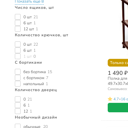
Показать еще 8
Число ящиков, шт
0 шт
21
6 шт
1
12 шт
1
Количество крючков, шт
0 шт
22
6 шт
1
1 шт
0
С бортиками
Только с
без бортика
15
1 490 ₽
с бортиком
7
Полка для 
49.7х30.7х8
напольный
1
М2711
Самовывоз
Количество дверец
•
4.7
16 
0
21
6
1
12
1
Необычный дизайн
обычные
20