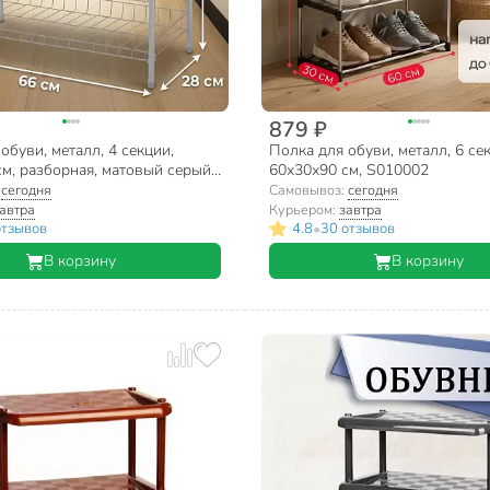
879 ₽
обуви, металл, 4 секции,
Полка для обуви, металл, 6 се
м, разборная, матовый серый,
60х30х90 см, S010002
МС
:
сегодня
Самовывоз:
сегодня
автра
Курьером:
завтра
•
отзывов
4.8
30 отзывов
В корзину
В корзину