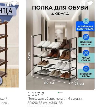
1 117 ₽
екций,
Полка для обуви, металл, 4 секции,
Idea,
80х26х73 см, A340136