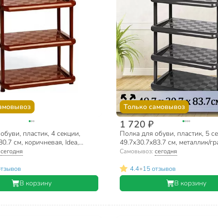
амовывоз
Только самовывоз
1 720 ₽
обуви, пластик, 4 секции,
Полка для обуви, пластик, 5 с
0.7 см, коричневая, Idea,
49.7х30.7х83.7 см, металлик/гра
М2710
:
сегодня
Самовывоз:
сегодня
•
отзывов
4.4
15 отзывов
В корзину
В корзину