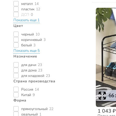
металл
14
пластик
12
ДСП
0
Показать еще 1
Цвет
черный
10
коричневый
3
белый
3
Показать еще 5
Назначение
для дачи
23
для дома
23
для кладовой
23
Страна производства
Россия
14
Китай
9
Форма
прямоугольный
22
1 043 ₽
овальный
1
Полка для 