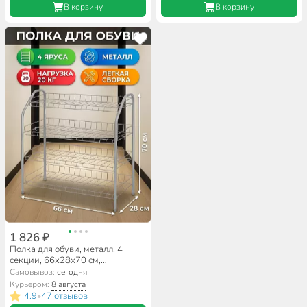
В корзину
В корзину
1 826 ₽
Полка для обуви, металл, 4
секции, 66х28х70 см,
разборная, матовый серый,
Самовывоз:
сегодня
Nika, ЭТ1/МС
Курьером:
8 августа
4.9
47 отзывов
•