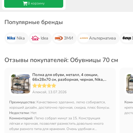
В корзину
Популярные бренды
Nika
Idea
ЗМИ
Альтернатива
Отзывы покупателей: Обувницы 70 см
Полка для обуви, металл, 4 секции,
66х28х70 см, разборная, черная, Nika,
ЭТ1/Ч
Алексей, 13.07.2026
Преимущества:
Качественно зделанно, легко собирается,
Комм
хороший дизайн, достаточно прочная, скидка, плюс бонусы.
креп
Недостатки:
Нет.
дост
Комментарий:
Легко собрал минут за 15. Конструкция
отли
лёгкая и прочная, позволяет разместить довольно много
полу
обуви разного типа для хранения. Очень удобная и