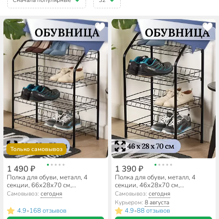
Только самовывоз
1 490 ₽
1 390 ₽
Полка для обуви, металл, 4
Полка для обуви, металл, 4
секции, 66х28х70 см,
секции, 46х28х70 см,
разборная, черная, Nika, ЭТ1/Ч
разборная, черная, Nika, ЭТ2/Ч
Самовывоз:
сегодня
Самовывоз:
сегодня
Курьером:
8 августа
4.9
168 отзывов
4.9
88 отзывов
•
•