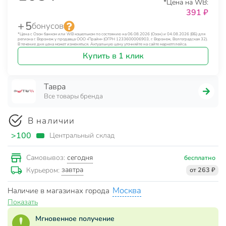
*Цена на WB:
391 ₽
+ 5
бонусов
*Цена с Озон банком или WB кошельком по состоянию на 06.08.2026 (Озон) и 04.08.2026 (ВБ) для
региона г. Воронеж у продавца ООО «Прайм» (ОГРН 1233600006903, г. Воронеж, Волгоградская 32).
В течение дня цена может изменяться. Актуальную цену уточняйте на сайте маркетплейса.
Купить в 1 клик
Тавра
Все товары бренда
В наличии
>100
Центральный склад
сегодня
Самовывоз:
бесплатно
завтра
Курьером:
от 263 ₽
Москва
Наличие в магазинах города
Показать
Мгновенное получение