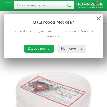
Каталог
Посуда
Столовая посуда
Однораз
Ваш город Москва?
Контейнер одноразовый 3 шт, 500 мл, с
Зная Ваш город, мы сможем показать ещё больше
крышкой, Тавра, Суповой
товаров.
5
83 отзыва
•
Код товара:
361264
Да, все верно!
Нет, изменить