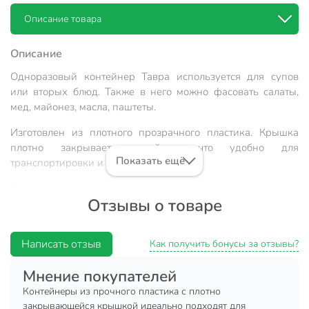
Описание товара
Описание
Одноразовый контейнер Тавра используется для супов
или вторых блюд. Также в него можно фасовать салаты,
мед, майонез, масла, паштеты.
Изготовлен из плотного прозрачного пластика. Крышка
плотно закрывает контейнер, что удобно для
Показать ещё
транспортировки и складирования.
Возможно использование в микроволновой печи.
Отзывы о товаре
Техническая информация
Количество в наборе, шт
3 шт
Написать отзыв
Как получить бонусы за отзывы?
Объем, мл
500 мл
Мнение покупателей
Бренд
Тавра
Контейнеры из прочного пластика с плотно
закрывающейся крышкой идеально подходят для