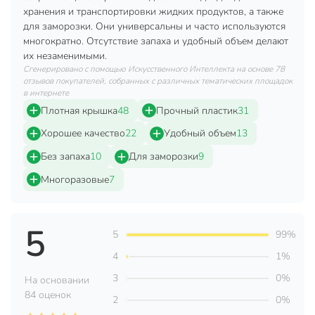
Страна производства
Россия
хранения и транспортировки жидких продуктов, а также
для заморозки. Они универсальны и часто используются
Модель
Суповой
многократно. Отсутствие запаха и удобный объем делают
их незаменимыми.
Вес в упаковке
65 г
Сгенерировано с помощью Искусственного Интеллекта на основе 78
отзывов покупателей, собранных с различных тематических площадок
в интернете
Плотная крышка
48
Прочный пластик
31
Хорошее качество
22
Удобный объем
13
Без запаха
10
Для заморозки
9
Многоразовые
7
5
5
99%
4
1%
3
0%
На основании
84 оценок
2
0%