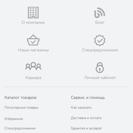
🛒 Бесплатный самовывоз из магазинов города Москва.
Жители Московской области могут сделать заказ и оплатить
его онлайн на официальном сайте сети магазинов Порядок.
💳 Оплата: онлайн на сайте интернет-гипермаркета или
О компании
Блог
наличными при получении.
🛍 Скидки, акции, распродажи каждый день!
📜 Только оригинальная продукция. Интернет-гипермаркет
Порядок - официальный представитель ведущих мировых
Наши магазины
Спецпредложения
марок.
Карьера
Личный кабинет
Каталог товаров
Сервис и помощь
Популярные товары
Как заказать
Доставка и оплата
Избранное
Спецпредложения
Гарантия и возврат