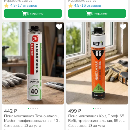
Курьером:
завтра
Курьером:
завтра
4.9
17 отзывов
4.9
16 отзывов
•
•
В корзину
В корзину
442 ₽
499 ₽
Пена монтажная Технониколь,
Пена монтажная Kolt, Проф-65
Master, профессиональная, 40 л,
Refit, профессиональная, 65 л, 1
600 мл, всесезонная, 625516
л, 820 г, летняя, R82S65
Самовывоз:
13 августа
Самовывоз:
13 августа