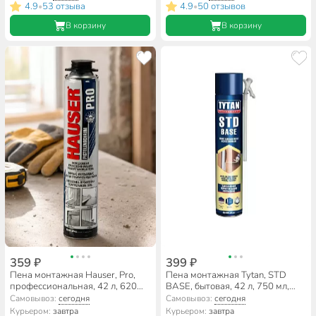
4.9
53 отзыва
4.9
50 отзывов
•
•
В корзину
В корзину
359 ₽
399 ₽
Пена монтажная Hauser, Pro,
Пена монтажная Tytan, STD
профессиональная, 42 л, 620
BASE, бытовая, 42 л, 750 мл,
мл, всесезонная, 11082
всесезонная, 15874
Самовывоз:
сегодня
Самовывоз:
сегодня
Курьером:
завтра
Курьером:
завтра