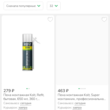
Сначала популярные
32
279 ₽
463 ₽
Пена монтажная Kolt, Refit,
Пена монтажная Kolt, Super
бытовая, 650 мл, 360 г,
монтажник, профессиональная,
всесезонная, R36U15H
65 л, 1 л, всесезонная, SM78U65
Самовывоз:
сегодня
Самовывоз:
сегодня
Курьером:
завтра
Курьером:
завтра