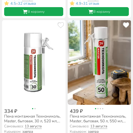
4.5
32 отзыва
4.9
31 отзыв
•
•
В корзину
В корзину
334 ₽
439 ₽
Пена монтажная Технониколь,
Пена монтажная Технониколь,
Master, бытовая, 30 л, 520 мл,
Master, бытовая, 50 л, 550 мл,
всесезонная, 060018
всесезонная, 625508
Самовывоз:
13 августа
Самовывоз:
13 августа
Курьером:
завтра
Курьером:
завтра