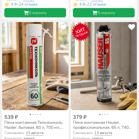
4.9
24 отзыва
4.8
22 отзыва
•
•
В корзину
В корзину
ХИТ
ПРОДАЖ
539 ₽
379 ₽
Пена монтажная Технониколь,
Пена монтажная Hauser,
Master, бытовая, 60 л, 700 мл,
профессиональная, 65 л, 740
всесезонная, 625507
мл, всесезонная, 62053
Самовывоз:
13 августа
Самовывоз:
13 августа
Курьером:
завтра
Курьером:
завтра