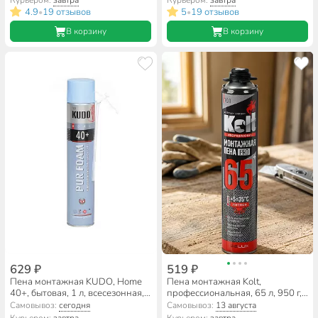
4.9
19 отзывов
5
19 отзывов
•
•
В корзину
В корзину
629 ₽
519 ₽
Пена монтажная KUDO, Home
Пена монтажная Kolt,
40+, бытовая, 1 л, всесезонная,
профессиональная, 65 л, 950 г,
KUPH10U40+
летняя, K95S65+
Самовывоз:
сегодня
Самовывоз:
13 августа