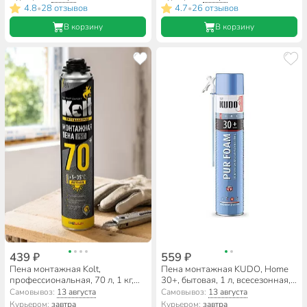
4.8
28 отзывов
4.7
26 отзывов
•
•
В корзину
В корзину
439 ₽
559 ₽
Пена монтажная Kolt,
Пена монтажная KUDO, Home
профессиональная, 70 л, 1 кг,
30+, бытовая, 1 л, всесезонная,
летняя, K10S70+
KUPH10U30+
Самовывоз:
13 августа
Самовывоз:
13 августа
Курьером:
завтра
Курьером:
завтра