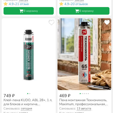
4.9
21 отзыв
4.9
20 отзывов
•
•
В корзину
В корзину
749 ₽
469 ₽
Клей-пена KUDO, ABL 28+, 1 л,
Пена монтажная Технониколь,
для блоков и кирпича,
Maximum, профессиональная,
всесезонный, KUPP10UABL
65 л, 850 г, всесезонная, 528370
Самовывоз:
сегодня
Самовывоз:
13 августа
Курьером:
завтра
Курьером:
завтра