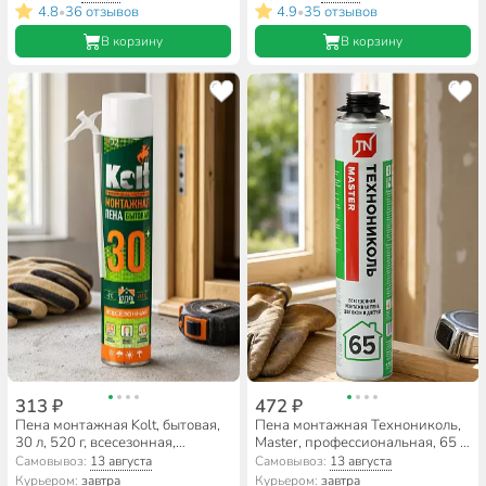
4.8
36 отзывов
4.9
35 отзывов
•
•
В корзину
В корзину
313 ₽
472 ₽
Пена монтажная Kolt, бытовая,
Пена монтажная Технониколь,
30 л, 520 г, всесезонная,
Master, профессиональная, 65 л,
K52U30H
800 мл, всесезонная, 625511
Самовывоз:
13 августа
Самовывоз:
13 августа
Курьером:
завтра
Курьером:
завтра