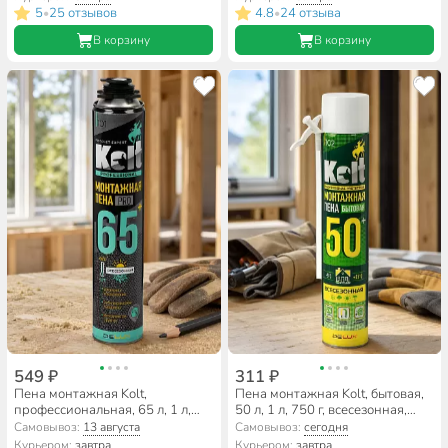
5
25 отзывов
4.8
24 отзыва
•
•
В корзину
В корзину
549 ₽
311 ₽
Пена монтажная Kolt,
Пена монтажная Kolt, бытовая,
профессиональная, 65 л, 1 л,
50 л, 1 л, 750 г, всесезонная,
всесезонная,
K75U50H
Самовывоз:
13 августа
Самовывоз:
сегодня
K95U65+/K90U65+
Курьером:
завтра
Курьером:
завтра