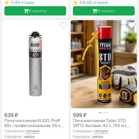
5
84 отзыва
4.8
66 отзывов
•
•
В корзину
В корзину
639 ₽
599 ₽
Пена монтажная KUDO, Proff
Пена монтажная Tytan, STD
65+, профессиональная, 65 л, 1
ЭРГО, бытовая, 42 л, 750 мл,
л, летняя, KUPP10S65+
всесезонная, 16401
Самовывоз:
сегодня
Самовывоз:
сегодня
Курьером:
завтра
Курьером:
завтра