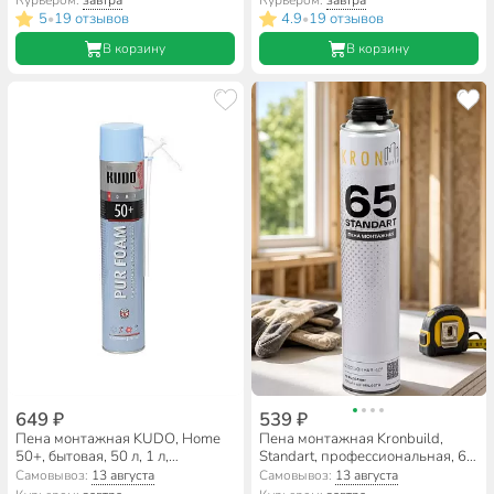
Курьером:
завтра
Курьером:
завтра
5
19 отзывов
4.9
19 отзывов
•
•
В корзину
В корзину
649 ₽
539 ₽
Пена монтажная KUDO, Home
Пена монтажная Kronbuild,
50+, бытовая, 50 л, 1 л,
Standart, профессиональная, 65
всесезонная, KUPH10U50+
л, 850 мл, 800 г, всесезонная,
Самовывоз:
13 августа
Самовывоз:
13 августа
FASST