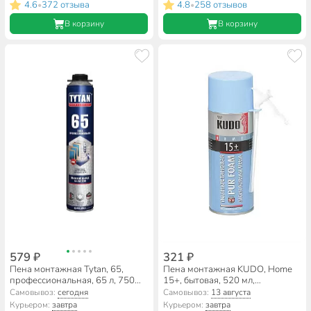
4.6
372 отзыва
4.8
258 отзывов
•
•
В корзину
В корзину
579 ₽
321 ₽
Пена монтажная Tytan, 65,
Пена монтажная KUDO, Home
профессиональная, 65 л, 750
15+, бытовая, 520 мл,
мл, летняя, 16951
всесезонная, KUPH05U15+
Самовывоз:
сегодня
Самовывоз:
13 августа
Курьером:
завтра
Курьером:
завтра