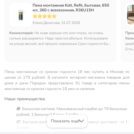
Пена монтажная Kolt, Refit, бытовая, 650
мл, 360 г, всесезонная, R36U15H
Елена Денисова, 31.07.2026
Комментарий:
Не знаю хорошо это или плохо, но очень
Преи
сильно расширяется. Надо приспособиться. Использовали
Комм
на улице весной, всё прошло нормально.Срок годности был
дешё
хороший.
Есть
соотв
Пены монтажные со сроком годности 18 мес купить в Москве по
ценам от 279 рублей. В каталоге интернет-магазина товаров для
дома и дачи Порядок представлено 91 товар в категории «пены
монтажные со сроком годности 18 мес» в наличии
Наши преимущества:
🎁 Бонусная система. Максимальный кэшбэк до 79 бонусных
рублей, 1 бонусный балл = 1 рубль.
Показать ещё
📦 Быстрая доставка. Самовывоз от 60 минут, доставка - от 1-
2 дней.