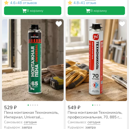
4.6
48 отзывов
4.8
41 отзыв
•
•
В корзину
В корзину
529 ₽
549 ₽
Пена монтажная Технониколь,
Пена монтажная Технониколь,
Империал, Universal,
профессиональная, 70, 885 г,
профессиональная, 65 л, 1 л,
Проф, всесезонная, 528369
Самовывоз:
сегодня
Самовывоз:
сегодня
всесезонная, 625541
Курьером:
завтра
Курьером:
завтра