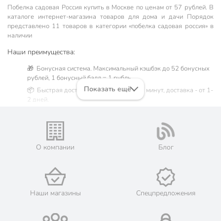
Первое фото сделано ранней весной, второе в начале лета.
Побелка садовая Россия купить в Москве по ценам от 57 рублей. В
каталоге интернет-магазина товаров для дома и дачи Порядок
представлено 11 товаров в категории «побелка садовая россия» в
наличии
Наши преимущества:
🎁 Бонусная система. Максимальный кэшбэк до 52 бонусных
рублей, 1 бонусный балл = 1 рубль.
Показать ещё
📦 Быстрая доставка. Самовывоз от 60 минут, доставка - от 1-
2 дней.
🛒 Бесплатный самовывоз из магазинов города Москва.
Жители Московской области могут сделать заказ и оплатить
его онлайн на официальном сайте сети магазинов Порядок.
💳 Оплата: онлайн на сайте интернет-гипермаркета или
О компании
Блог
наличными при получении.
🛍 Скидки, акции, распродажи каждый день!
📜 Только оригинальная продукция. Интернет-гипермаркет
Порядок - официальный представитель ведущих мировых
Наши магазины
Спецпредложения
марок.