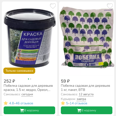
Только самовывоз
252 ₽
59 ₽
Побелка садовая для деревьев
Побелка садовая для деревьев
краска, 1.5 кг, ведро, Ореол,
1 кг, пакет, ВТВ
63562
Самовывоз:
сегодня
Самовывоз:
12 августа
Курьером:
завтра
4.8
46 отзывов
5
14 отзывов
•
•
В корзину
В корзину