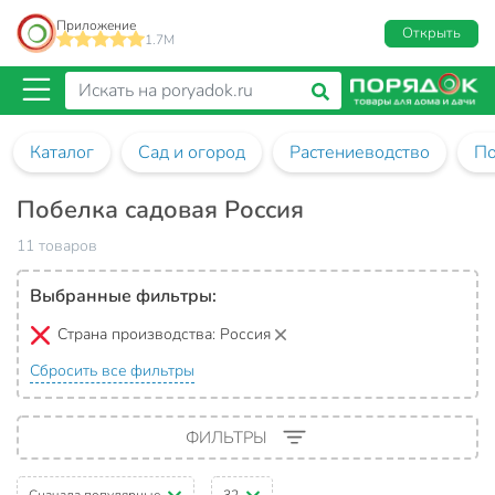
Приложение
Открыть
1.7M
Каталог
Сад и огород
Растениеводство
По
Побелка садовая Россия
11 товаров
Выбранные фильтры:
Страна производства:
Россия
Сбросить все фильтры
ФИЛЬТРЫ
Сначала популярные
32