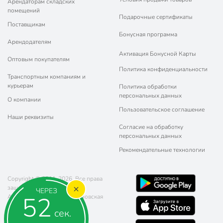
Арендаторам складских
помещений
Подарочные сертификаты
Поставщикам
Бонусная программа
Арендодателям
Активация Бонусной Карты
Оптовым покупателям
Политика конфиденциальности
Транспортным компаниям и
курьерам
Политика обработки
персональных данных
О компании
Пользовательское соглашение
Наши реквизиты
Согласие на обработку
персональных данных
Рекомендательные технологии
Copyright © 2011-2026. Все права
защищены.
ЧЕРЕЗ
52
Адрес: г. Москва, ул. Чертановская
20 (метро Южная)
сек.
Телефон:
8 (800) 770-77-06