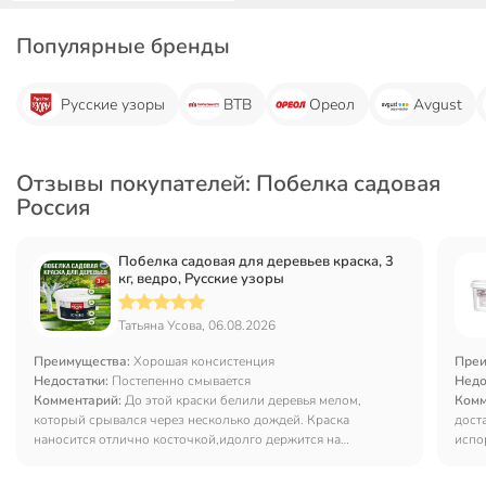
Популярные бренды
Русские узоры
ВТВ
Ореол
Avgust
Отзывы покупателей: Побелка садовая
Россия
Побелка садовая для деревьев краска, 3
кг, ведро, Русские узоры
Татьяна Усова, 06.08.2026
Преимущества:
Хорошая консистенция
Преи
Недостатки:
Постепенно смывается
Недо
Комментарий:
До этой краски белили деревья мелом,
Комм
который срывался через несколько дождей. Краска
дост
наносится отлично косточкой,идолго держится на
испо
деревьях,Ино, конечно, постепенно смывается, особенно,
если частые дожди. Поэтому лучше каждый год обновлять.