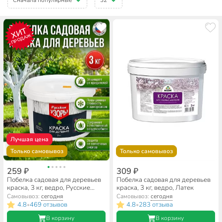
ХИТ
ПРОДАЖ
Лучшая цена
Только самовывоз
Только самовывоз
259 ₽
309 ₽
Побелка садовая для деревьев
Побелка садовая для деревьев
краска, 3 кг, ведро, Русские
краска, 3 кг, ведро, Латек
узоры
Самовывоз:
сегодня
Самовывоз:
сегодня
4.8
469 отзывов
4.8
283 отзыва
•
•
В корзину
В корзину