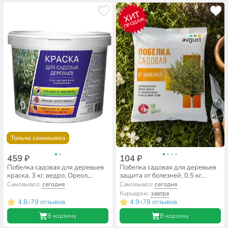
ХИТ
ПРОДАЖ
Только самовывоз
459 ₽
104 ₽
Побелка садовая для деревьев
Побелка садовая для деревьев
краска, 3 кг, ведро, Ореол,
защита от болезней, 0.5 кг,
63180
пакет, Avgust, A00019
Самовывоз:
сегодня
Самовывоз:
сегодня
Курьером:
завтра
4.8
79 отзывов
4.9
78 отзывов
•
•
В корзину
В корзину