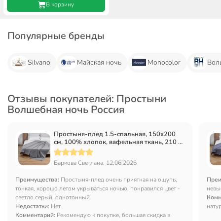
В корзину
Популярные бренды
Silvano
Майская ночь
Monocolor
Вол
Отзывы покупателей: Простыни
Волшебная ночь Россия
Простыня-плед 1.5-спальная, 150х200
см, 100% хлопок, вафельная ткань, 210 г/
м2, Волшебная ночь, Холодный серый
Баркова Светлана, 12.06.2026
Преимущества:
Простыня-плед очень приятная на ощупь,
Преи
тонкая, хорошо летом укрываться ночью, понравился цвет -
невы
светло серый, однотонный.
Комм
Недостатки:
Нет
нату
Комментарий:
Рекомендую к покупке, большая скидка в