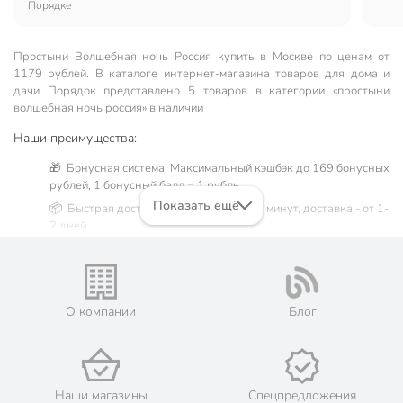
Порядке
Простыни Волшебная ночь Россия купить в Москве по ценам от
1179 рублей. В каталоге интернет-магазина товаров для дома и
дачи Порядок представлено 5 товаров в категории «простыни
волшебная ночь россия» в наличии
Наши преимущества:
🎁 Бонусная система. Максимальный кэшбэк до 169 бонусных
рублей, 1 бонусный балл = 1 рубль.
Показать ещё
📦 Быстрая доставка. Самовывоз от 60 минут, доставка - от 1-
2 дней.
🛒 Бесплатный самовывоз из магазинов города Москва.
Жители Московской области могут сделать заказ и оплатить
его онлайн на официальном сайте сети магазинов Порядок.
💳 Оплата: онлайн на сайте интернет-гипермаркета или
О компании
Блог
наличными при получении.
🛍 Скидки, акции, распродажи каждый день!
📜 Только оригинальная продукция. Интернет-гипермаркет
Порядок - официальный представитель ведущих мировых
Наши магазины
Спецпредложения
марок.