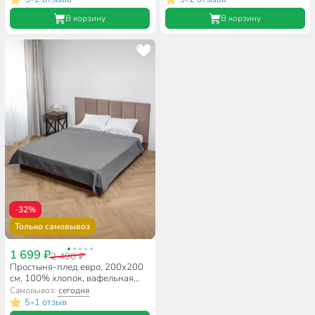
В корзину
В корзину
-32%
Только самовывоз
1 699 ₽
2 490 ₽
Простыня-плед евро, 200х200
см, 100% хлопок, вафельная
ткань, 210 г/м2, Волшебная
Самовывоз:
сегодня
ночь, Холодный серый
5
1 отзыв
•