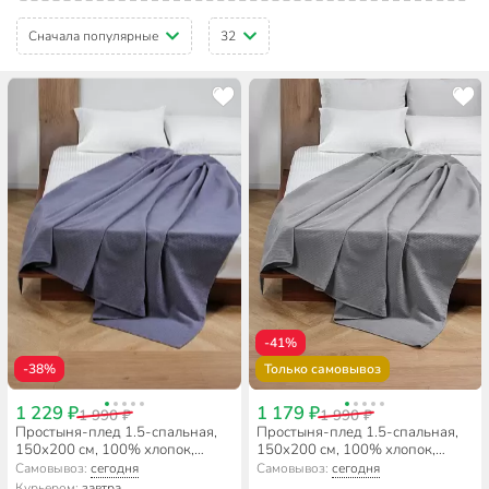
Сначала популярные
32
-41%
-38%
Только самовывоз
1 229 ₽
1 179 ₽
1 990 ₽
1 990 ₽
Простыня-плед 1.5-спальная,
Простыня-плед 1.5-спальная,
150х200 см, 100% хлопок,
150х200 см, 100% хлопок,
вафельная ткань, 210 г/м2,
вафельная ткань, 210 г/м2,
Самовывоз:
сегодня
Самовывоз:
сегодня
Волшебная ночь, Маренго
Волшебная ночь, Холодный
Курьером:
завтра