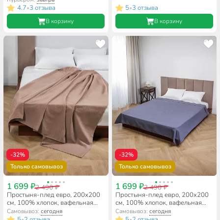
серый
4.7
3 отзыва
5
3 отзыва
•
•
В корзину
В корзину
-32%
-32%
Только самовывоз
Только самовывоз
1 699 ₽
1 699 ₽
2 490 ₽
2 490 ₽
Простыня-плед евро, 200х200
Простыня-плед евро, 200х200
см, 100% хлопок, вафельная
см, 100% хлопок, вафельная
ткань, 210 г/м2, Волшебная
ткань, 210 г/м2, Волшебная
Самовывоз:
сегодня
Самовывоз:
сегодня
ночь, Мокко
ночь, Маренго
5
2 отзыва
5
2 отзыва
•
•