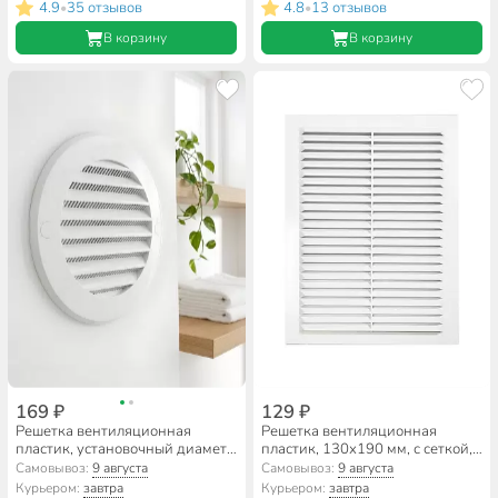
4.9
35 отзывов
4.8
13 отзывов
•
•
В корзину
В корзину
169 ₽
129 ₽
Решетка вентиляционная
Решетка вентиляционная
пластик, установочный диаметр
пластик, 130х190 мм, с сеткой,
100 мм, с сеткой, ERA, 10РКС
Viento, 1319В
Самовывоз:
9 августа
Самовывоз:
9 августа
Курьером:
завтра
Курьером:
завтра