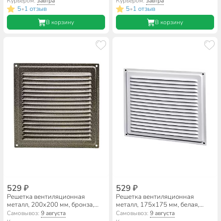
Курьером:
завтра
Курьером:
завтра
5
1 отзыв
5
1 отзыв
•
•
В корзину
В корзину
529 ₽
529 ₽
Решетка вентиляционная
Решетка вентиляционная
металл, 200х200 мм, бронза,
металл, 175х175 мм, белая,
Event, 2020ВРС
Event, 1717ВРС
Самовывоз:
9 августа
Самовывоз:
9 августа