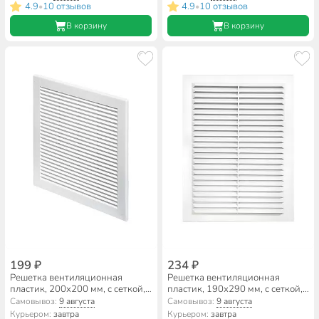
4.9
10 отзывов
4.9
10 отзывов
•
•
В корзину
В корзину
199 ₽
234 ₽
Решетка вентиляционная
Решетка вентиляционная
пластик, 200х200 мм, с сеткой,
пластик, 190х290 мм, с сеткой,
Viento, 2020TRU
Viento, 1929В
Самовывоз:
9 августа
Самовывоз:
9 августа
Курьером:
завтра
Курьером:
завтра