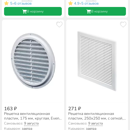
5
6 отзывов
4.9
5 отзывов
•
•
В корзину
В корзину
163 ₽
271 ₽
Решетка вентиляционная
Решетка вентиляционная
пластик, 175 мм, круглая, Event,
пластик, 250х250 мм, с сеткой,
Э175Н
Viento, 2525TRU
Самовывоз:
9 августа
Самовывоз:
9 августа
Курьером:
завтра
Курьером:
завтра