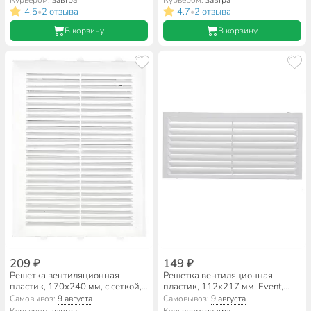
4.5
2 отзыва
4.7
2 отзыва
•
•
В корзину
В корзину
209 ₽
149 ₽
Решетка вентиляционная
Решетка вентиляционная
пластик, 170х240 мм, с сеткой,
пластик, 112х217 мм, Event,
Event, 1724М/С
П1122С
Самовывоз:
9 августа
Самовывоз:
9 августа