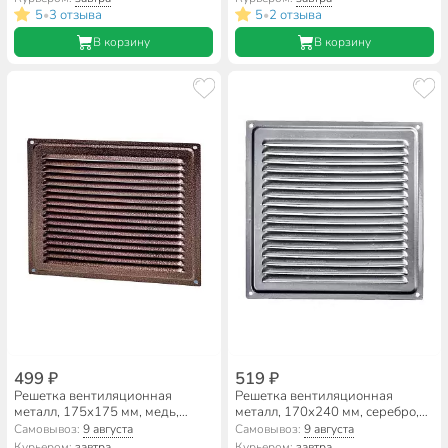
5
3 отзыва
5
2 отзыва
•
•
В корзину
В корзину
499 ₽
519 ₽
Решетка вентиляционная
Решетка вентиляционная
металл, 175х175 мм, медь,
металл, 170х240 мм, серебро,
Event, 1717ВРС
Event, 1724ВРС
Самовывоз:
9 августа
Самовывоз:
9 августа
Курьером:
завтра
Курьером:
завтра