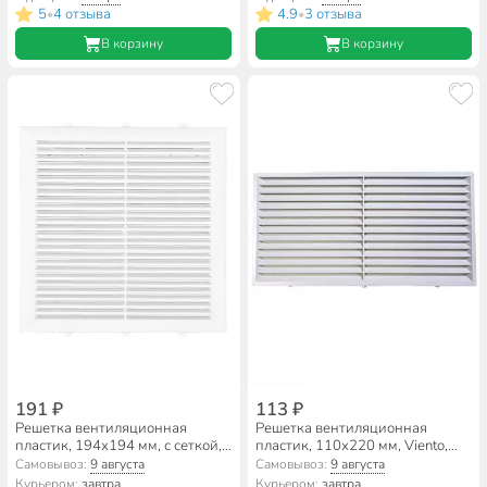
5
4 отзыва
4.9
3 отзыва
•
•
В корзину
В корзину
191 ₽
113 ₽
Решетка вентиляционная
Решетка вентиляционная
пластик, 194х194 мм, с сеткой,
пластик, 110х220 мм, Viento,
Event, П1919С
1122В
Самовывоз:
9 августа
Самовывоз:
9 августа
Курьером:
завтра
Курьером:
завтра