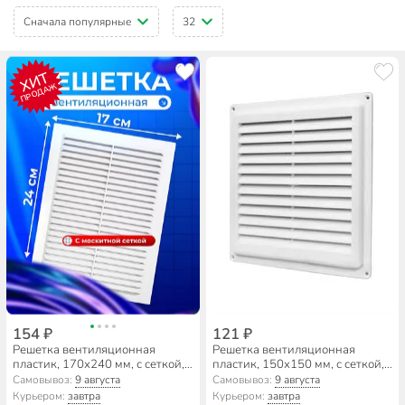
Сначала популярные
32
ХИТ
ПРОДАЖ
154 ₽
121 ₽
Решетка вентиляционная
Решетка вентиляционная
пластик, 170х240 мм, с сеткой,
пластик, 150х150 мм, с сеткой,
Viento, 1724В
Event, Э1515Н
Самовывоз:
9 августа
Самовывоз:
9 августа
Курьером:
завтра
Курьером:
завтра