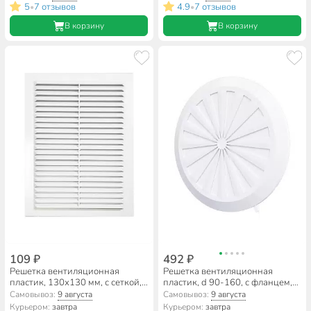
5
7 отзывов
4.9
7 отзывов
•
•
В корзину
В корзину
109 ₽
492 ₽
Решетка вентиляционная
Решетка вентиляционная
пластик, 130х130 мм, с сеткой,
пластик, d 90-160, с фланцем,
Viento, 1313В
регулируемая, ERA, 10RKU
Самовывоз:
9 августа
Самовывоз:
9 августа
Курьером:
завтра
Курьером:
завтра