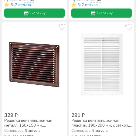
5
2 отзыва
5
2 отзыва
•
•
В корзину
В корзину
329 ₽
291 ₽
Решетка вентиляционная
Решетка вентиляционная
металл, 150х150 мм,
пластик, 190х290 мм, с сеткой,
коричневая, Event, 1515ВРС
Event, 1929М/С
Самовывоз:
9 августа
Самовывоз:
9 августа
Курьером:
завтра
Курьером:
завтра