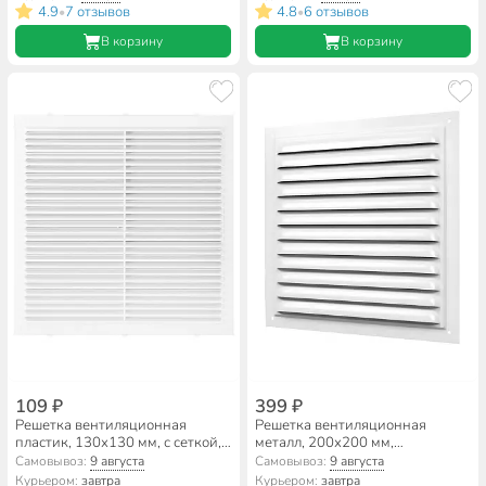
4.9
7 отзывов
4.8
6 отзывов
•
•
В корзину
В корзину
109 ₽
399 ₽
Решетка вентиляционная
Решетка вентиляционная
пластик, 130х130 мм, с сеткой,
металл, 200х200 мм,
Event, 1313М/С
эмалированная, Viento, РМ2020
Самовывоз:
9 августа
Самовывоз:
9 августа
Курьером:
завтра
Курьером:
завтра