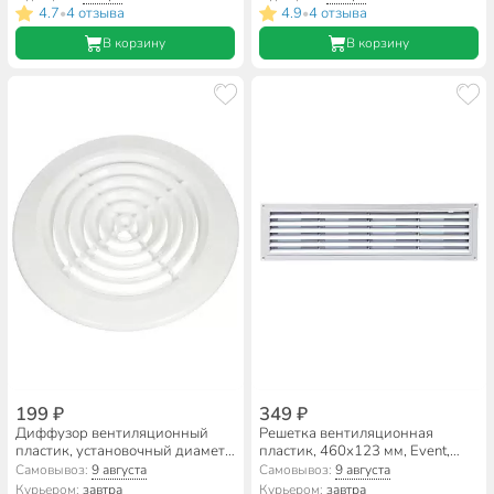
4.7
4 отзыва
4.9
4 отзыва
•
•
В корзину
В корзину
199 ₽
349 ₽
Диффузор вентиляционный
Решетка вентиляционная
пластик, установочный диаметр
пластик, 460х123 мм, Event,
100 мм, с фланцем d145 мм,
Э4613
Самовывоз:
9 августа
Самовывоз:
9 августа
Event, ПКС 145/100
Курьером:
завтра
Курьером:
завтра