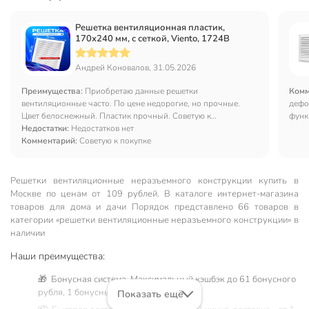
Решетка вентиляционная пластик,
170х240 мм, с сеткой, Viento, 1724В
Андрей Коновалов, 31.05.2026
Преимущества:
Приобретаю данные решетки
Комм
вентиляционные часто. По цене недорогие, но прочные.
дефо
Цвет белоснежный. Пластик прочный. Советую к
функ
приобретению.
Недостатки:
Недостатков нет
отли
Комментарий:
Советую к покупке
Решетки вентиляционные неразъемного конструкции купить в
Москве по ценам от 109 рублей. В каталоге интернет-магазина
товаров для дома и дачи Порядок представлено 66 товаров в
категории «решетки вентиляционные неразъемного конструкции» в
наличии
Наши преимущества:
🎁 Бонусная система. Максимальный кэшбэк до 61 бонусного
рубля, 1 бонусный балл = 1 рубль.
Показать ещё