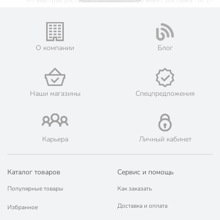
📦 Быстрая доставка. Самовывоз от 60 минут, доставка - от 1-
2 дней.
🛒 Бесплатный самовывоз из магазинов города Москва.
Жители Московской области могут сделать заказ и оплатить
его онлайн на официальном сайте сети магазинов Порядок.
О компании
Блог
💳 Оплата: онлайн на сайте интернет-гипермаркета или
наличными при получении.
🛍 Скидки, акции, распродажи каждый день!
📜 Только оригинальная продукция. Интернет-гипермаркет
Наши магазины
Спецпредложения
Порядок - официальный представитель ведущих мировых
марок.
Карьера
Личный кабинет
Каталог товаров
Сервис и помощь
Популярные товары
Как заказать
Доставка и оплата
Избранное