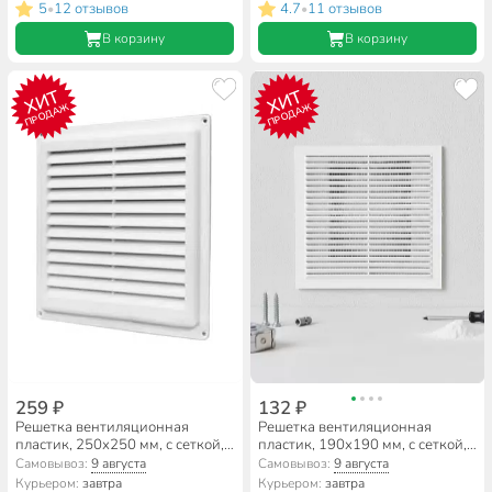
5
12 отзывов
4.7
11 отзывов
•
•
В корзину
В корзину
ХИТ
ХИТ
ПРОДАЖ
ПРОДАЖ
259 ₽
132 ₽
Решетка вентиляционная
Решетка вентиляционная
пластик, 250х250 мм, с сеткой,
пластик, 190х190 мм, с сеткой,
Event, Э2525Н
Viento, 1919В
Самовывоз:
9 августа
Самовывоз:
9 августа
Курьером:
завтра
Курьером:
завтра