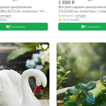
1 690 ₽
адовая декоративная
Фигурка садовая декоративная
36х12х7.5 см, полистоун, Y4-
17х12х30 см, полистоун, с под
Y4-8100
:
сегодня
Самовывоз:
сегодня
•
тзыва
5
3 отзыва
В корзину
В корзину