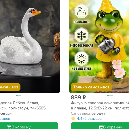
амовывоз
Только самовывоз
889 ₽
довая Лебедь белая,
Фигурка садовая декоративна
 см, полистоун, Y4-5505
в плаще, 12.5х8х22 см, полисто
11220, в ассортименте
:
сегодня
Самовывоз:
сегодня
•
тзывов
4.4
5 отзывов
В корзину
В корзину