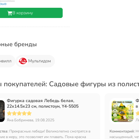
тзыв
В корзину
рные бренды
нвилл
Мультидом
 покупателей: Садовые фигуры из полис
Фигурка садовая Лебедь белая,
Ф
22х14.5х23 см, полистоун, Y4-5505
в
1
Яна Бобринева, 19.08.2025
Л
ства:
Прекрасные лебеди! Великолепно смотрятся в
Комментарий:
Н
кие в меру, это позволяет им плавать. Пока краска
насыщенный, чет