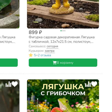
899 ₽
я Лягушка
Фигурка садовая декоративная Лягушка
листоун,
с табличкой, 12х7х21.5 см, полистоун,
Y4-11221
Самовывоз:
сегодня
Курьером:
завтра
•
5
2 отзыва
В корзину