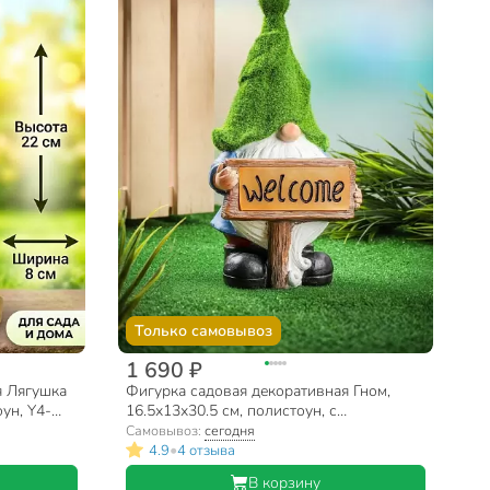
Только самовывоз
1 690 ₽
я Лягушка
Фигурка садовая декоративная Гном,
ун, Y4-
16.5х13х30.5 см, полистоун, с
подсветкой, Y4-8101
Самовывоз:
сегодня
•
4.9
4 отзыва
В корзину