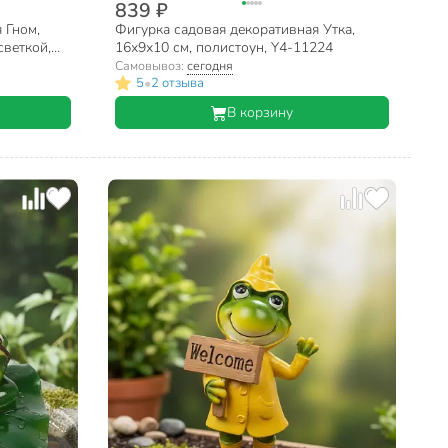
839 ₽
 Гном,
Фигурка садовая декоративная Утка,
светкой,
16х9х10 см, полистоун, Y4-11224
Самовывоз:
сегодня
•
5
2 отзыва
В корзину