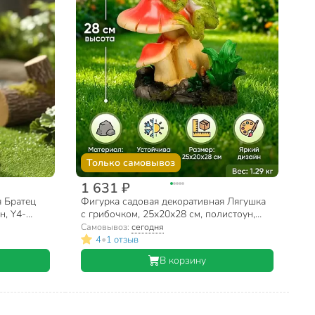
Только самовывоз
1 631 ₽
я Братец
Фигурка садовая декоративная Лягушка
н, Y4-
с грибочком, 25х20х28 см, полистоун,
Y4-11214
Самовывоз:
сегодня
•
4
1 отзыв
В корзину