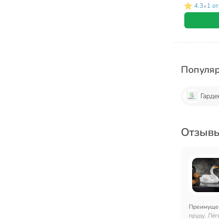
•
4.3
1 о
Популя
Гарде
Отзывы
Преимуще
пруду. Лёг