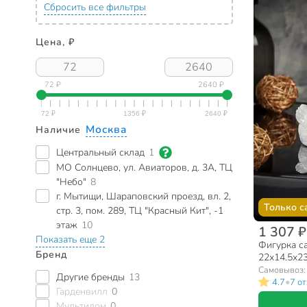
Сбросить все фильтры
Цена, ₽
72 ₽
2640 ₽
Москва
Наличие
Центральный склад
1
МО Солнцево, ул. Авиаторов, д. 3А, ТЦ
"Небо"
8
г. Мытищи, Шараповский проезд, вл. 2,
Только с
стр. 3, пом. 289, ТЦ "Красный Кит", -1
этаж
10
1 307 ₽
Показать еще 2
Фигурка са
Бренд
22х14.5х23
Самовывоз
Другие бренды
13
•
4.7
7 о
Гарденвилл
0
Мультидом
0