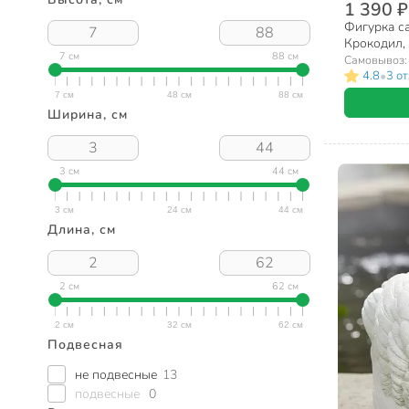
1 390 ₽
Фигурка с
Крокодил, 
7 см
88 см
11213
Самовывоз
•
4.8
3 о
Ширина, см
3 см
44 см
Длина, см
2 см
62 см
Подвесная
не подвесные
13
подвесные
0