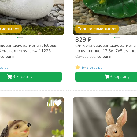
амовывоз
Только самовывоз
829 ₽
адовая декоративная Лебедь,
Фигурка садовая декоративна
 см, полистоун, Y4-11223
на кувшинке, 17.5х17х8 см, по
Y4-11222
:
сегодня
Самовывоз:
сегодня
•
тзыва
5
2 отзыва
В корзину
В корзину