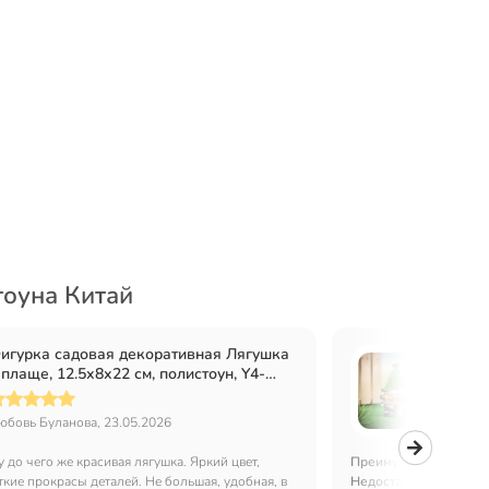
тоуна Китай
игурка садовая декоративная Лягушка
Фигур
 плаще, 12.5х8х22 см, полистоун, Y4-
16.5х1
1220, в ассортименте
Y4-81
юбовь Буланова, 23.05.2026
Юлия Га
у до чего же красивая лягушка. Яркий цвет,
Преимущества:
Очень
кие прокрасы деталей. Не большая, удобная, в
Недостатки:
Нет