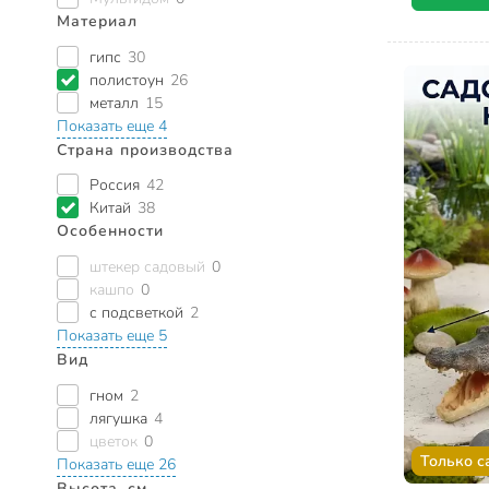
Материал
гипс
30
полистоун
26
металл
15
Показать еще 4
Страна производства
Россия
42
Китай
38
Особенности
штекер садовый
0
кашпо
0
с подсветкой
2
Показать еще 5
Вид
гном
2
лягушка
4
цветок
0
Только с
Показать еще 26
Высота, см