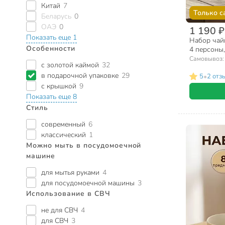
Китай
7
Только с
Беларусь
0
ОАЭ
0
1 190 ₽
Показать еще 1
Набор чай
Особенности
4 персоны,
подставка,
Самовывоз
с золотой каймой
32
в подарочной упаковке
29
•
5
2 отз
с крышкой
9
Показать еще 8
Стиль
современный
6
классический
1
Можно мыть в посудомоечной
машине
для мытья руками
4
для посудомоечной машины
3
Использование в СВЧ
не для СВЧ
4
для СВЧ
3