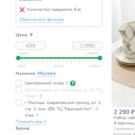
Количество предметов:
8
Сбросить все фильтры
Цена, ₽
639 ₽
12990 ₽
Москва
Наличие
Центральный склад
5
МО Солнцево, ул. Авиаторов, д. 3А, ТЦ
"Небо"
0
г. Мытищи, Шараповский проезд, вл. 2,
стр. 3, пом. 289, ТЦ "Красный Кит", -1
2 290 ₽
этаж
3
Набор чайн
Показать еще 2
4 персоны,
Бренд
цветок, МЛ
Самовывоз
Курьером:
з