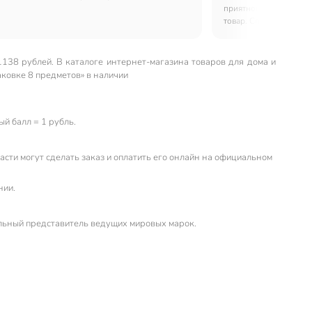
ошел идеально. Использовал для гостей, все
приятной расцветкой,
 За такую цену это отличный выбор.
товар. Спасибо!
138 рублей. В каталоге интернет-магазина товаров для дома и
ковке 8 предметов» в наличии
й балл = 1 рубль.
сти могут сделать заказ и оплатить его онлайн на официальном
нии.
льный представитель ведущих мировых марок.