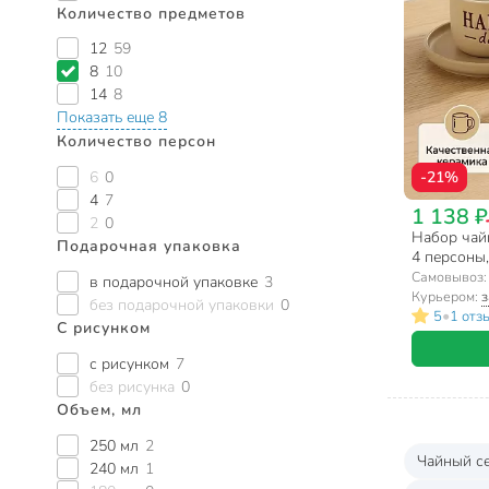
Количество предметов
12
59
8
10
14
8
Показать еще 8
Количество персон
6
0
-21%
4
7
1 138 ₽
2
0
Набор чайн
Подарочная упаковка
4 персоны,
13392
Самовывоз
в подарочной упаковке
3
Курьером:
з
без подарочной упаковки
0
•
5
1 отз
С рисунком
с рисунком
7
без рисунка
0
Объем, мл
250 мл
2
Чайный с
240 мл
1