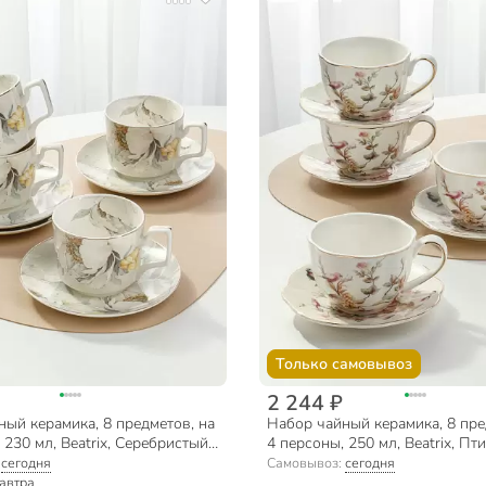
Только самовывоз
2 244 ₽
ый керамика, 8 предметов, на
Набор чайный керамика, 8 пре
 230 мл, Beatrix, Серебристый
4 персоны, 250 мл, Beatrix, Пти
134P/4, подарочная упаковка
МЛ125P/4, подарочная упаков
:
сегодня
Самовывоз:
сегодня
автра