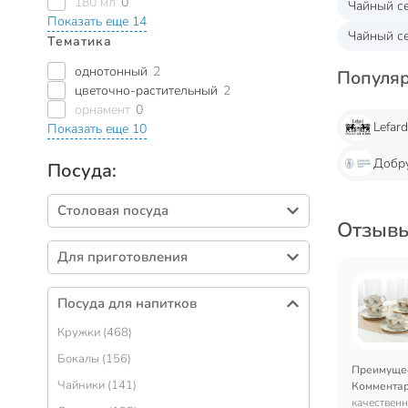
180 мл
0
Чайный с
Показать еще 14
Чайный се
Тематика
однотонный
2
Популя
цветочно-растительный
2
орнамент
0
Lefar
Показать еще 10
Добр
Посуда:
Столовая посуда
Отзывы
Тарелки (415)
Для приготовления
Салатники (343)
Кастрюли (435)
Столовые приборы (279)
Посуда для напитков
Сковороды (310)
Блюда (98)
Кружки (468)
Формы для выпечки (276)
Сервизы столовые (70)
Бокалы (156)
Наборы посуды (115)
Преимуще
Подносы (58)
Чайники (141)
Коммента
Ковшики (53)
Вазы для фруктов, конфет (58)
качественн