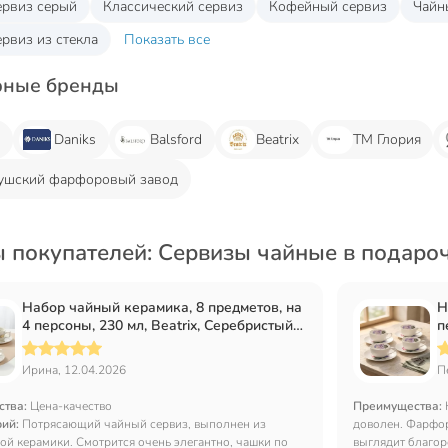
ервиз серый
Классический сервиз
Кофейный сервиз
Чайн
рвиз из стекла
Показать все
рные бренды
d
Daniks
Balsford
Beatrix
ТМ Глория
ушский фарфоровый завод
 покупателей: Сервизы чайные в подароч
Набор чайный керамика, 8 предметов, на
Н
4 персоны, 230 мл, Beatrix, Серебристый
п
цветок, МЛ134P/4, подарочная упаковка
2
Ирина, 12.04.2026
П
ства:
Цена-качество
Преимущества:
рий:
Потрясающий чайный сервиз, выполнен из
доволен. Фарфор
ой керамики. Смотрится очень элегантно, чашки по
выглядит благор