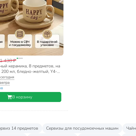
1 438 ₽
ый керамика, 8 предметов, на
 200 мл, бледно-желтый, Y4-
:
сегодня
автра
ыв
В корзину
ервиз 14 предметов
Сервизы для посудомоечных машин
Чайн