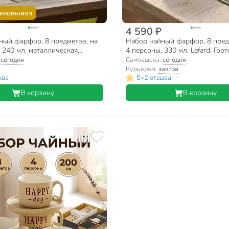
амовывоз
4 590 ₽
ный фарфор, 8 предметов, на
Набор чайный фарфор, 8 пред
 240 мл, металлическая
4 персоны, 330 мл, Lefard, Горт
 Rosario, Любовь, Ф11-004К/8
2290
:
сегодня
Самовывоз:
сегодня
Курьером:
завтра
•
ыва
5
2 отзыва
В корзину
В корзину