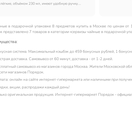
 лёгкие, объёмом 230 мл, имеют удобную ручку.
миллилитров под
же хорошего размера. Искали на подарок что-то
оценили дизайн.
, необычное и нашли а Порядке. Мыть лучше вручную
ьзовать в свч,так как сервиз украшен
рованными элементами.
ные в подарочной упаковке 8 предметов купить в Москве по ценам от 1
к представлено 7 товаров в категории «сервизы чайные в подарочной упа
ущества:
нусная система. Максимальный кэшбэк до 459 бонусных рублей, 1 бонусны
трая доставка. Самовывоз от 60 минут, доставка - от 1-2 дней.
сплатный самовывоз из магазинов города Москва. Жители Московской обла
 сети магазинов Порядок.
лата: онлайн на сайте интернет-гипермаркета или наличными при получе
идки, акции, распродажи каждый день!
лько оригинальная продукция. Интернет-гипермаркет Порядок - официа