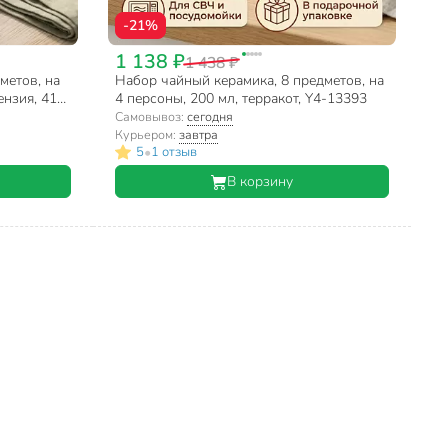
-21%
1 138 ₽
1 438 ₽
метов, на
Набор чайный керамика, 8 предметов, на
ензия, 415-
4 персоны, 200 мл, терракот, Y4-13393
Самовывоз:
сегодня
Курьером:
завтра
•
5
1 отзыв
В корзину