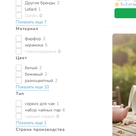
Другие бренды
2
•
5
3 отз
Lefard
1
Daniks
0
Показать еще 7
Материал
фарфор
2
керамика
5
стеклокерамика
0
Цвет
белый
2
бежевый
2
разноцветный
2
Показать еще 10
Тип
сервиз для чая
1
набор чайных пар
6
чайный сервиз
0
Показать еще 1
Страна производства