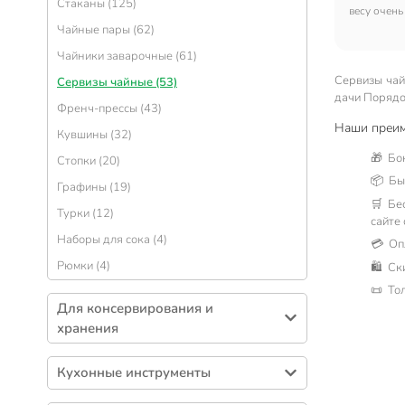
Стаканы (125)
Крышки для посуды (51)
весу очень
Солонки, перечницы и емкости для специй
Блюдца так
Чайные пары (62)
(54)
Казаны (49)
новенькое
Чайники заварочные (61)
Менажницы (41)
и не испол
Сотейники (47)
металлизи
Сервизы чай
Сервизы чайные (53)
Салфетницы (30)
Горшочки для запекания (44)
дачи Порядо
Френч-прессы (43)
Сахарницы (30)
Блинницы (26)
Наши преим
Кувшины (32)
Одноразовая посуда (28)
Посуда для хозяйственных нужд (15)
🎁 Бо
Стопки (20)
Бульонницы (24)
Дуршлаги (15)
📦 Быс
Графины (19)
Тортницы, наборы для торта (12)
Пароварки (12)
🛒 Бе
Турки (12)
Креманки (9)
Утятницы, гусятницы (3)
сайте
Наборы для сока (4)
Соусники (8)
💳 Оп
Наборы для фондю (1)
Рюмки (4)
🛍 Ск
Супники (5)
📜 То
Наборы керамической посуды (3)
Для консервирования и
хранения
Контейнеры пищевые (221)
Кухонные инструменты
Банки (188)
Кухонная навеска (209)