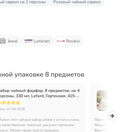
ый сервиз на 2 персоны
Розовый чайный сервиз
Jewel
Luminarc
Rosario
ной упаковке 8 предметов
абор чайный фарфор, 8 предметов, на 4
Набор
ерсоны, 330 мл, Lefard, Гортензия, 415-
персон
290
Rosari
етр, 07.04.2026
Вера Ш
Купил этот чайный набор Lefard и остался очень
Преимущества:
Досто
 качественный, тяжелый, рисунок гортензии
Недостатки:
Нет
одно. Объем чашек триста тридцать
Комментарий:
Красивы