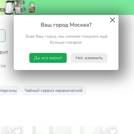
Вход / Регистрация
Ваш город Москва?
Зная Ваш город, мы сможем показать ещё
Избранное
Корзина
больше товаров.
ЕНТ
САД И ОГОРОД
ТУРИЗМ. ОТДЫХ НА ДАЧЕ
Да, все верно!
Нет, изменить
тов
 персоны
Чайный сервиз керамический