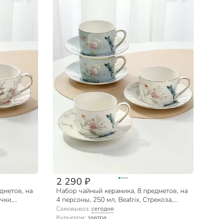
2 290 ₽
дметов, на
Набор чайный керамика, 8 предметов, на
чки,
4 персоны, 250 мл, Beatrix, Стрекоза,
ка
МЛ101P/4, подарочная упаковка
Самовывоз:
сегодня
Курьером:
завтра