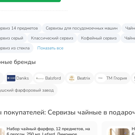
ервиз 14 предметов
Сервизы для посудомоечных машин
Чайн
ервиз серый
Классический сервиз
Кофейный сервиз
Чайн
рвиз из стекла
Показать все
рные бренды
d
Daniks
Balsford
Beatrix
ТМ Глория
ушский фарфоровый завод
 покупателей: Сервизы чайные в подароч
Набор чайный фарфор, 12 предметов, на
Н
6 персон, 250 мл, Lefard, Лимонное
6