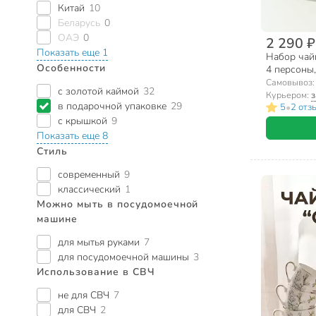
Китай
10
Беларусь
0
ОАЭ
0
2 290 ₽
Показать еще 1
Набор чайн
Особенности
4 персоны, 
МЛ101P/4,
Самовывоз
с золотой каймой
32
Курьером:
з
в подарочной упаковке
29
•
5
2 отз
с крышкой
9
Показать еще 8
Стиль
современный
9
классический
1
Можно мыть в посудомоечной
машине
для мытья руками
7
для посудомоечной машины
3
Использование в СВЧ
не для СВЧ
7
для СВЧ
2