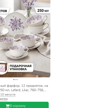
ный фарфор, 12 предметов, на
50 мл, Lefard, Lilac, 760-756,
я упаковка
:
10 августа
автра
В корзину