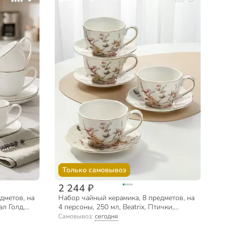
Только самовывоз
2 244 ₽
дметов, на
Набор чайный керамика, 8 предметов, на
ал Голд,
4 персоны, 250 мл, Beatrix, Птички,
МЛ125P/4, подарочная упаковка
Самовывоз:
сегодня