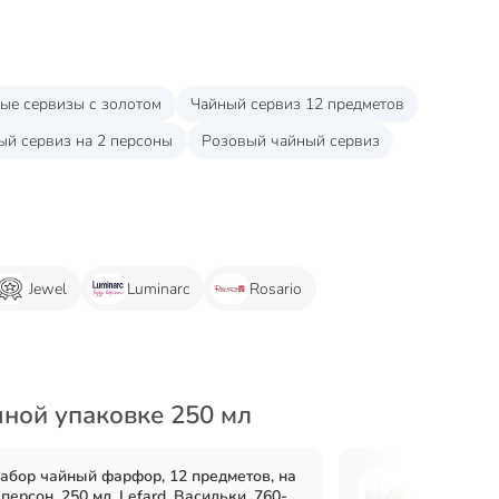
ые сервизы с золотом
Чайный сервиз 12 предметов
ый сервиз на 2 персоны
Розовый чайный сервиз
Jewel
Luminarc
Rosario
ной упаковке 250 мл
абор чайный фарфор, 12 предметов, на
Набор
 персон, 250 мл, Lefard, Васильки, 760-
персон