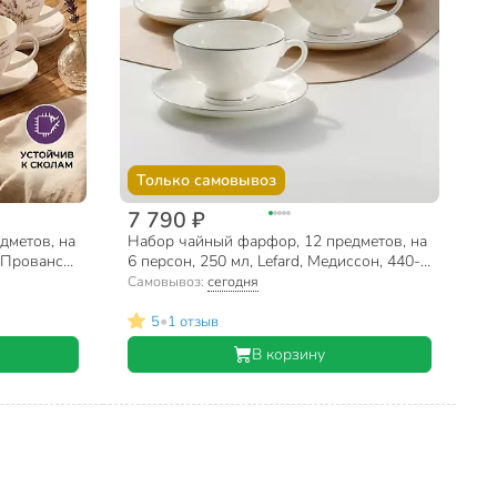
Только самовывоз
7 790 ₽
дметов, на
Набор чайный фарфор, 12 предметов, на
 Прованса,
6 персон, 250 мл, Lefard, Медиссон, 440-
а
083, подарочная упаковка
Самовывоз:
сегодня
•
5
1 отзыв
В корзину