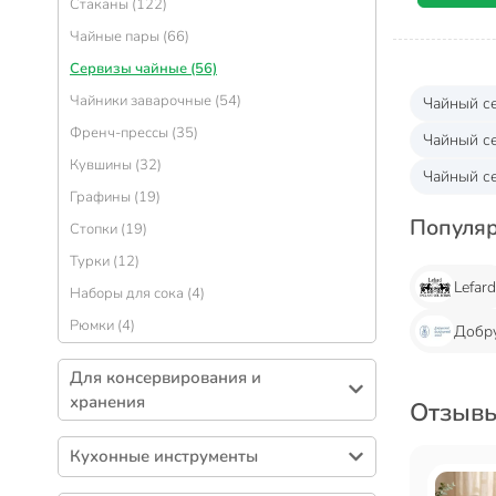
Стаканы (122)
Крышки для посуды (50)
Солонки, перечницы и емкости для специй
Чайные пары (66)
(51)
Казаны (49)
Сервизы чайные (56)
Менажницы (38)
Горшочки для запекания (44)
Чайники заварочные (54)
Чайный с
Салфетницы (31)
Сотейники (40)
Френч-прессы (35)
Сахарницы (30)
Чайный с
Блинницы (25)
Кувшины (32)
Одноразовая посуда (29)
Посуда для хозяйственных нужд (15)
Чайный се
Графины (19)
Бульонницы (25)
Дуршлаги (15)
Популя
Стопки (19)
Тортницы, наборы для торта (10)
Пароварки (14)
Турки (12)
Креманки (9)
Утятницы, гусятницы (3)
Lefar
Наборы для сока (4)
Соусники (9)
Наборы для фондю (1)
Рюмки (4)
Супники (5)
Добр
Наборы керамической посуды (4)
Для консервирования и
хранения
Отзывы
Контейнеры пищевые (208)
Кухонные инструменты
Банки (184)
Кухонная навеска (211)