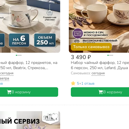
Только самовывоз
3 490 ₽
ный фарфор, 12 предметов, на
Набор чайный фарфор, 12 пре
50 мл, Beatrix, Стрекоза,
6 персон, 250 мл, Lefard, Душа
 подарочная упаковка
358-2225, подарочная упаковк
:
сегодня
Самовывоз:
сегодня
автра
•
ыв
5
1 отзыв
В корзину
В корзину