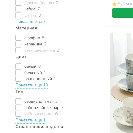
Другие бренды
0
•
5
3 отз
Lefard
7
Daniks
0
Показать еще 7
Материал
фарфор
8
керамика
2
стеклокерамика
0
Цвет
белый
8
бежевый
1
разноцветный
1
Показать еще 10
Тип
сервиз для чая
3
набор чайных пар
7
чайный сервиз
0
Показать еще 1
Страна производства