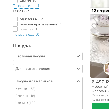
180 мл
10
Показать еще 14
Тематика
однотонный
2
цветочно-растительный
4
орнамент
0
Показать еще 10
Посуда:
Столовая посуда
Тарелки (404)
Для приготовления
Салатники (329)
Кастрюли (424)
Столовые приборы (266)
6 490 ₽
Посуда для напитков
Сковороды (313)
Блюда (90)
Набор чай
Кружки (458)
Формы для выпечки (263)
6 персон, 2
Сервизы столовые (71)
подарочна
Самовывоз
Бокалы (148)
Наборы посуды (111)
Вазы для фруктов, конфет (58)
Курьером:
з
Чайники (139)
Ковшики (54)
Подносы (57)