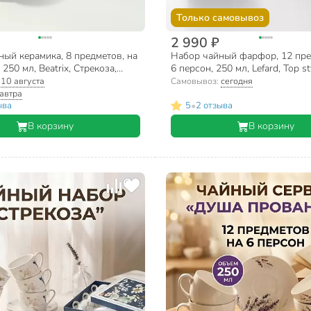
Только самовывоз
2 990 ₽
ый керамика, 8 предметов, на
Набор чайный фарфор, 12 пре
250 мл, Beatrix, Стрекоза,
6 персон, 250 мл, Lefard, Top st
 подарочная упаковка
554, подарочная упаковка
:
10 августа
Самовывоз:
сегодня
автра
•
ыва
5
2 отзыва
В корзину
В корзину