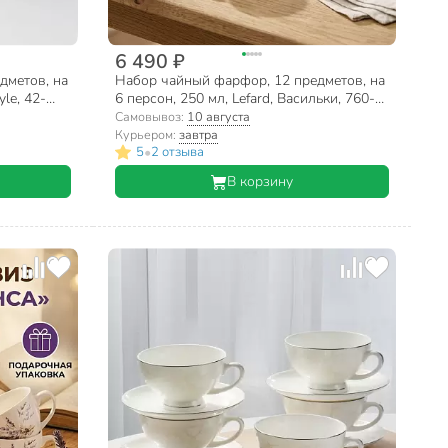
6 490 ₽
дметов, на
Набор чайный фарфор, 12 предметов, на
yle, 42-
6 персон, 250 мл, Lefard, Васильки, 760-
827, подарочная упаковка
Самовывоз:
10 августа
Курьером:
завтра
•
5
2 отзыва
В корзину