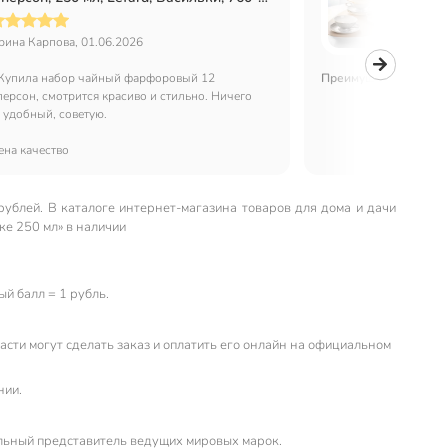
27, подарочная упаковка
подар
рина Карпова, 01.06.2026
Алексан
Купила набор чайный фарфоровый 12
Преимущества:
Отлич
персон, смотрится красиво и стильно. Ничего
, удобный, советую.
ена качество
ублей. В каталоге интернет-магазина товаров для дома и дачи
ке 250 мл» в наличии
й балл = 1 рубль.
сти могут сделать заказ и оплатить его онлайн на официальном
нии.
льный представитель ведущих мировых марок.