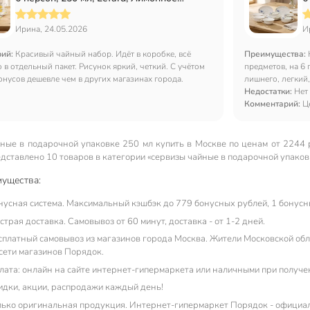
дерево, 358-2222
8
Ирина, 24.05.2026
И
рий:
Красивый чайный набор. Идёт в коробке, всё
Преимущества:
 в отдельный пакет. Рисунок яркий, четкий. С учётом
предметов, на 6 
онусов дешевле чем в других магазинах города.
лишнего, легкий
Недостатки:
Нет
Комментарий:
Ц
ные в подарочной упаковке 250 мл купить в Москве по ценам от 2244 р
дставлено 10 товаров в категории «сервизы чайные в подарочной упаков
ущества:
нусная система. Максимальный кэшбэк до 779 бонусных рублей, 1 бонусны
трая доставка. Самовывоз от 60 минут, доставка - от 1-2 дней.
сплатный самовывоз из магазинов города Москва. Жители Московской обла
 сети магазинов Порядок.
лата: онлайн на сайте интернет-гипермаркета или наличными при получе
идки, акции, распродажи каждый день!
лько оригинальная продукция. Интернет-гипермаркет Порядок - официа