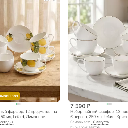
амовывоз
7 590 ₽
ный фарфор, 12 предметов, на
Набор чайный фарфор, 12 пре
250 мл, Lefard, Лимонное
6 персон, 250 мл, Lefard, Крист
58-2222
414-058, подарочная упаковка
:
сегодня
Самовывоз:
10 августа
Курьером:
завтра