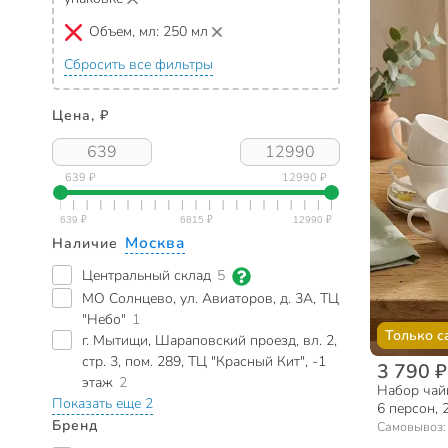
Объем, мл:
250 мл
Сбросить все фильтры
Цена, ₽
639 ₽
12990 ₽
Москва
Наличие
Центральный склад
5
МО Солнцево, ул. Авиаторов, д. 3А, ТЦ
"Небо"
1
Только с
г. Мытищи, Шараповский проезд, вл. 2,
стр. 3, пом. 289, ТЦ "Красный Кит", -1
3 790 ₽
этаж
2
Набор чай
Показать еще 2
6 персон, 
Бренд
дерево, 3
Самовывоз