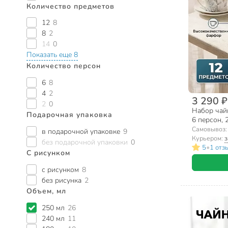
Количество предметов
12
8
8
2
14
0
Показать еще 8
Количество персон
6
8
4
2
3 290 ₽
2
0
Набор чай
Подарочная упаковка
6 персон, 2
МЛ119P/6,
Самовывоз
в подарочной упаковке
9
Курьером:
з
без подарочной упаковки
0
•
5
1 отз
С рисунком
с рисунком
8
без рисунка
2
Объем, мл
250 мл
26
240 мл
11