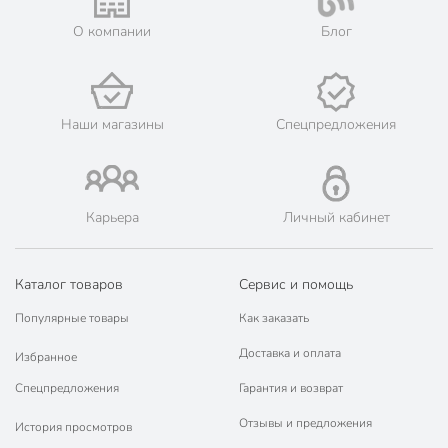
его онлайн на официальном сайте сети магазинов Порядок.
О компании
Блог
💳 Оплата: онлайн на сайте интернет-гипермаркета или
наличными при получении.
🛍 Скидки, акции, распродажи каждый день!
📜 Только оригинальная продукция. Интернет-гипермаркет
Наши магазины
Спецпредложения
Порядок - официальный представитель ведущих мировых
марок.
Карьера
Личный кабинет
Каталог товаров
Сервис и помощь
Популярные товары
Как заказать
Доставка и оплата
Избранное
Спецпредложения
Гарантия и возврат
Отзывы и предложения
История просмотров