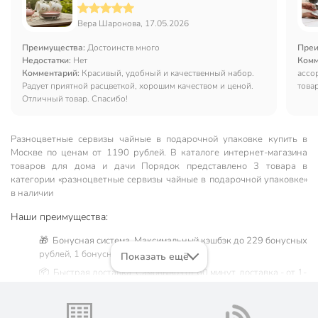
подставка, Rosario, Любовь, Ф11-004К/8
Вера Шароновa, 17.05.2026
Преимущества:
Достоинств много
Преи
Недостатки:
Нет
Комм
Комментарий:
Красивый, удобный и качественный набор.
ассо
Радует приятной расцветкой, хорошим качеством и ценой.
това
Отличный товар. Спасибо!
Разноцветные сервизы чайные в подарочной упаковке купить в
Москве по ценам от 1190 рублей. В каталоге интернет-магазина
товаров для дома и дачи Порядок представлено 3 товара в
категории «разноцветные сервизы чайные в подарочной упаковке»
в наличии
Наши преимущества:
🎁 Бонусная система. Максимальный кэшбэк до 229 бонусных
рублей, 1 бонусный балл = 1 рубль.
Показать ещё
📦 Быстрая доставка. Самовывоз от 60 минут, доставка - от 1-
2 дней.
🛒 Бесплатный самовывоз из магазинов города Москва.
Жители Московской области могут сделать заказ и оплатить