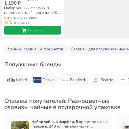
1 190 ₽
Набор чайный фарфор, 8
предметов, на 4 персоны, 240
мл, металлическая подставка,
Самовывоз:
сегодня
Rosario, Любовь, Ф11-004К/8
5
2 отзыва
•
В корзину
Чайный сервиз 14 предметов
Сервизы для посудомоечных 
Популярные бренды
Lefard
Daniks
Balsford
Beatrix
Отзывы покупателей: Разноцветные
сервизы чайные в подарочной упаковке
Набор чайный фарфор, 8 предметов, на 4
персоны, 240 мл, металлическая