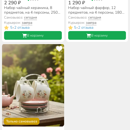
2 290 ₽
1 290 ₽
Набор чайный керамика, 8
Набор чайный фарфор, 12
предметов, на 4 персоны, 250
предметов, на 4 персоны, 180
мл, Beatrix, Стрекоза,
мл, с ложками, Горячий
Самовывоз:
сегодня
Самовывоз:
сегодня
МЛ101P/4, подарочная
шоколад, RS097-1060J,
Курьером:
завтра
Курьером:
завтра
упаковка
подарочная упаковка
5
2 отзыва
5
2 отзыва
•
•
В корзину
В корзину
Только самовывоз