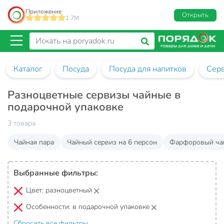
Приложение
Открыть
1.7M
Каталог
Посуда
Посуда для напитков
Сер
Разноцветные сервизы чайные в
подарочной упаковке
3 товара
Чайная пара
Чайный сервиз на 6 персон
Фарфоровый ча
Выбранные фильтры:
Цвет:
разноцветный
Особенности:
в подарочной упаковке
Сбросить все фильтры