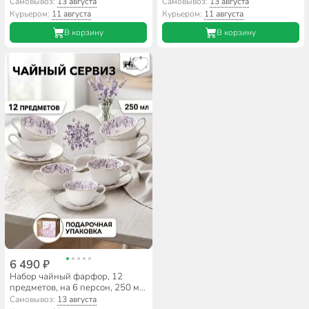
1 л, деревянная подставка, Y4-
мл, синий, Y4-13395
Самовывоз:
13 августа
Самовывоз:
13 августа
13401
Курьером:
11 августа
Курьером:
11 августа
В корзину
В корзину
6 490 ₽
Набор чайный фарфор, 12
предметов, на 6 персон, 250 мл,
Lefard, Lilac, 760-756,
Самовывоз:
13 августа