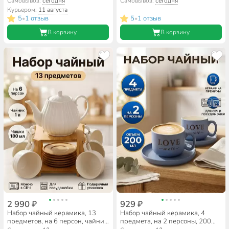
Balsford, Фьюжн, 101-01058,
Lefard, Медиссон, 440-083,
Самовывоз:
сегодня
Самовывоз:
сегодня
подарочная упаковка
подарочная упаковка
Курьером:
11 августа
5
1 отзыв
5
1 отзыв
•
•
В корзину
В корзину
2 990 ₽
929 ₽
Набор чайный керамика, 13
Набор чайный керамика, 4
предметов, на 6 персон, чайник
предмета, на 2 персоны, 200