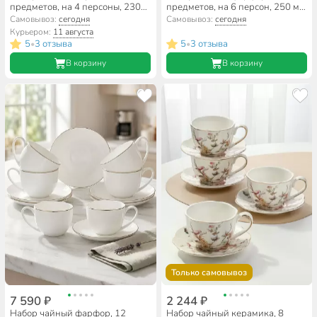
предметов, на 4 персоны, 230
предметов, на 6 персон, 250 мл,
мл, Beatrix, Серебристый
Lefard, Лимонное дерево, 358-
Самовывоз:
сегодня
Самовывоз:
сегодня
цветок, МЛ134P/4, подарочная
2222
Курьером:
11 августа
упаковка
5
3 отзыва
5
3 отзыва
•
•
В корзину
В корзину
Только самовывоз
7 590 ₽
2 244 ₽
Набор чайный фарфор, 12
Набор чайный керамика, 8