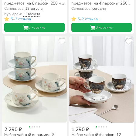
предметов, на 6 персон, 250 мл,
предметов, на 4 персоны, 250
Lefard, Кристал Голд, 414-058,
мл, Beatrix, Птички, МЛ125P/4,
Самовывоз:
13 августа
Самовывоз:
сегодня
подарочная упаковка
подарочная упаковка
Курьером:
11 августа
5
2 отзыва
5
2 отзыва
•
•
В корзину
В корзину
2 290 ₽
1 290 ₽
Набор чайный керамика, 8
Набор чайный фарфор, 12