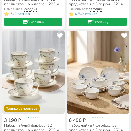
предметов, на 6 персон, 220 мл,
предметов, на 6 персон, 220 мл,
молочный, Классик, B060507
молочный, Веточки, B060505
Самовывоз:
сегодня
Самовывоз:
сегодня
5
2 отзыва
4.5
2 отзыва
•
•
В корзину
В корзину
Только самовывоз
3 190 ₽
6 490 ₽
Набор чайный фарфор, 12
Набор чайный фарфор, 12
предметов, на 6 персон, 280 мл,
предметов, на 6 персон, 250 мл,