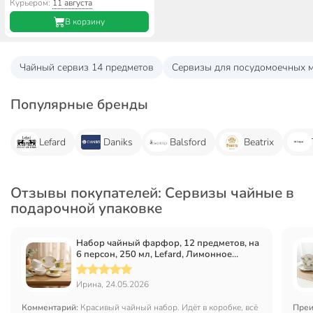
подарочная упаковка
Курьером:
11 августа
В корзину
Чайный сервиз 14 предметов
Сервизы для посудомоечных 
Популярные бренды
Lefard
Daniks
Balsford
Beatrix
Отзывы покупателей: Сервизы чайные в
подарочной упаковке
Набор чайный фарфор, 12 предметов, на
6 персон, 250 мл, Lefard, Лимонное
дерево, 358-2222
Ирина, 24.05.2026
Комментарий:
Красивый чайный набор. Идёт в коробке, всё
Преи