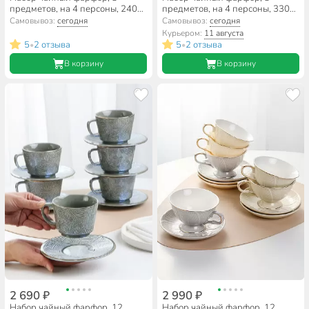
предметов, на 4 персоны, 240
предметов, на 4 персоны, 330
мл, металлическая подставка,
мл, Lefard, Гортензия, 415-2290
Самовывоз:
сегодня
Самовывоз:
сегодня
Rosario, Любовь, Ф11-004К/8
Курьером:
11 августа
5
2 отзыва
5
2 отзыва
•
•
В корзину
В корзину
2 690 ₽
2 990 ₽
Набор чайный фарфор, 12
Набор чайный фарфор, 12