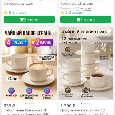
Balsford, Мануэла, 181-44032,
Lefard, Васильки, 760-827,
Самовывоз:
сегодня
Самовывоз:
13 августа
подарочная упаковка
подарочная упаковка
Курьером:
11 августа
5
2 отзыва
5
2 отзыва
•
•
В корзину
В корзину
639 ₽
1 390 ₽
Набор чайный керамика, 4
Набор чайный керамика, 12
предмета, на 2 персоны, 240
предметов, на 6 персон, 240 мл,