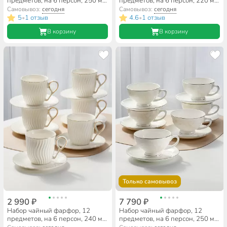
предметов, на 6 персон, 250 мл,
предметов, на 6 персон, 220 мл,
Lefard, Душа Прованса, 358-
графит, Монохром, B060506
Самовывоз:
сегодня
Самовывоз:
сегодня
2225, подарочная упаковка
5
1 отзыв
4.6
1 отзыв
•
•
В корзину
В корзину
Только самовывоз
2 990 ₽
7 790 ₽
Набор чайный фарфор, 12
Набор чайный фарфор, 12
предметов, на 6 персон, 240 мл,
предметов, на 6 персон, 250 мл,