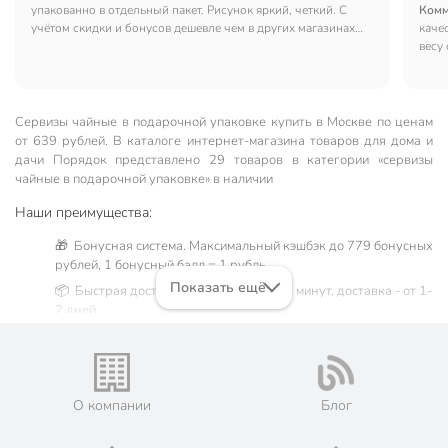
упакованно в отдельный пакет. Рисунок яркий, четкий. С
Комм
учётом скидки и бонусов дешевле чем в других магазинах
каче
города.
весу
Блюд
нове
вруч
мета
Сервизы чайные в подарочной упаковке купить в Москве по ценам
от 639 рублей. В каталоге интернет-магазина товаров для дома и
дачи Порядок представлено 29 товаров в категории «сервизы
чайные в подарочной упаковке» в наличии
Наши преимущества:
🎁 Бонусная система. Максимальный кэшбэк до 779 бонусных
рублей, 1 бонусный балл = 1 рубль.
Показать ещё
📦 Быстрая доставка. Самовывоз от 60 минут, доставка - от 1-
2 дней.
🛒 Бесплатный самовывоз из магазинов города Москва.
Жители Московской области могут сделать заказ и оплатить
его онлайн на официальном сайте сети магазинов Порядок.
💳 Оплата: онлайн на сайте интернет-гипермаркета или
О компании
Блог
наличными при получении.
🛍 Скидки, акции, распродажи каждый день!