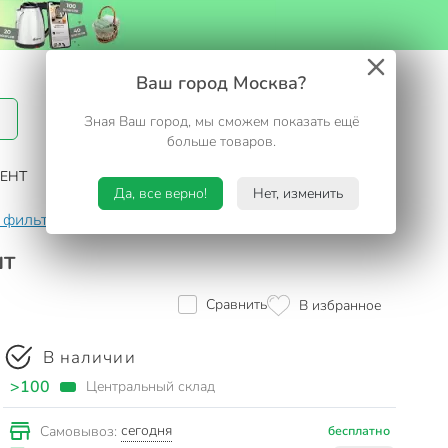
Вход / Регистрация
Ваш город Москва?
Зная Ваш город, мы сможем показать ещё
Избранное
Корзина
больше товаров.
ЕНТ
САД И ОГОРОД
ТУРИЗМ. ОТДЫХ НА ДАЧЕ
Да, все верно!
Нет, изменить
 фильтров-кувшинов
Картридж для фильтра-кувшина Барь
шт
Сравнить
В избранное
В наличии
>100
Центральный склад
сегодня
Самовывоз:
бесплатно