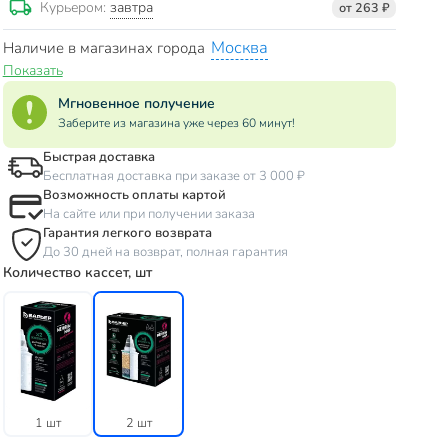
завтра
Курьером:
от 263 ₽
Москва
Наличие в магазинах города
Показать
Мгновенное получение
Заберите из магазина уже через 60 минут!
Быстрая доставка
Бесплатная доставка при заказе от 3 000 ₽
Возможность оплаты картой
На сайте или при получении заказа
Гарантия легкого возврата
До 30 дней на возврат, полная гарантия
Количество кассет, шт
1 шт
2 шт