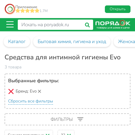
Приложение
Открыть
1.7M
Каталог
Бытовая химия, гигиена и уход
Женска
Средства для интимной гигиены Evo
3 товара
Выбранные фильтры:
Бренд:
Evo
Сбросить все фильтры
ФИЛЬТРЫ
Сначала популярные
32