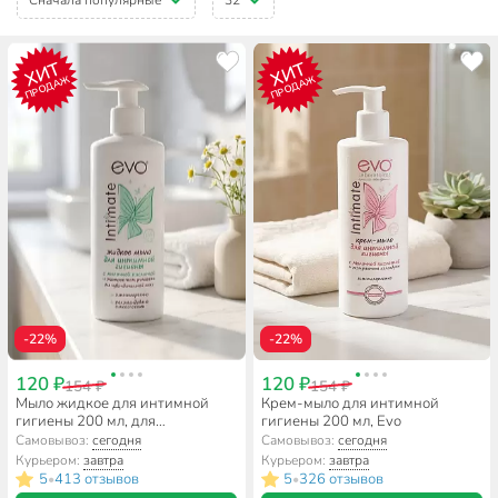
ХИТ
ХИТ
ПРОДАЖ
ПРОДАЖ
-22%
-22%
120 ₽
120 ₽
154 ₽
154 ₽
Мыло жидкое для интимной
Крем-мыло для интимной
гигиены 200 мл, для
гигиены 200 мл, Evo
чувствительной кожи, Evo
Самовывоз:
сегодня
Самовывоз:
сегодня
Курьером:
завтра
Курьером:
завтра
5
413 отзывов
5
326 отзывов
•
•