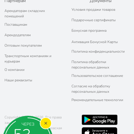
Партнерам
Документы
Условия продажи товаров
Арендаторам складских
помещений
Подарочные сертификаты
Поставщикам
Бонусная программа
Арендодателям
Активация Бонусной Карты
Оптовым покупателям
Политика конфиденциальности
Транспортным компаниям и
курьерам
Политика обработки
персональных данных
О компании
Пользовательское соглашение
Наши реквизиты
Согласие на обработку
персональных данных
Рекомендательные технологии
Copyright © 2011-2026. Все права
защищены.
ЧЕРЕЗ
Адрес: г. Москва, ул. Чертановская
20 (метро Южная)