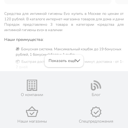
Средства для интимной гигиены Evo купить в Москве по ценам от
120 рублей. В каталоге интернет-магазина товаров для дома и дачи
Порядок представлено 3 товара в категории «средства для
интимной гигиены evo» в наличии
Наши преимущества:
🎁 Бонусная система. Максимальный кэшбэк до 19 бонусных
рублей, 1 бонусный балл = 1 рубль.
Показать ещё
📦 Быстрая доставка. Самовывоз от 60 минут, доставка - от 1-
2 дней.
🛒 Бесплатный самовывоз из магазинов города Москва.
Жители Московской области могут сделать заказ и оплатить
его онлайн на официальном сайте сети магазинов Порядок.
💳 Оплата: онлайн на сайте интернет-гипермаркета или
О компании
Блог
наличными при получении.
🛍 Скидки, акции, распродажи каждый день!
📜 Только оригинальная продукция. Интернет-гипермаркет
Порядок - официальный представитель ведущих мировых
Наши магазины
Спецпредложения
марок.