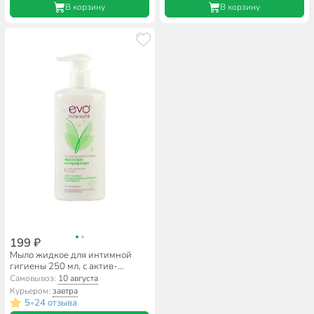
В корзину
В корзину
199 ₽
Мыло жидкое для интимной
гигиены 250 мл, с актив-
комплексом Лактулин, Evo,
Самовывоз:
10 августа
Здоровая Микрофлора
Курьером:
завтра
5
24 отзыва
•