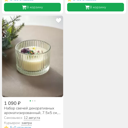
В корзину
В корзину
1 090 ₽
Набор свечей декоративных
ароматизированный, 7.5х5 см, в
стакане, 4 шт, с сухоцветами,
Самовывоз:
12 августа
A330094
Курьером:
завтра
5
0 отзывов
•