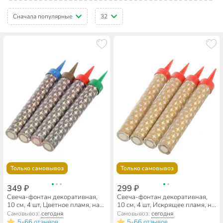
Сначала популярные
32
Только самовывоз
Только самовывоз
349 ₽
299 ₽
Свеча-фонтан декоративная,
Свеча-фонтан декоративная,
10 см, 4 шт, Цветное пламя, на
10 см, 4 шт, Искрящее пламя, на
30 секунд, дб008мф/РТС-1030
30 секунд, дб003мф/ТС-1030
Самовывоз:
сегодня
Самовывоз:
сегодня
5
66 отзывов
5
66 отзывов
•
•