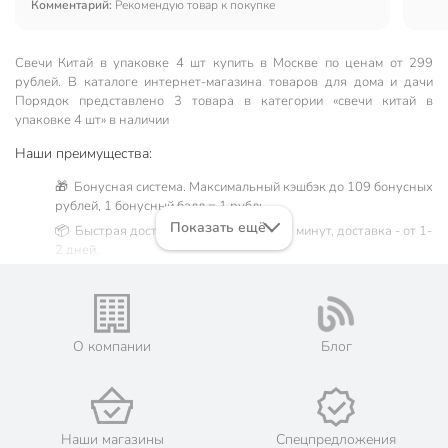
Комментарий:
Рекомендую товар к покупке
Свечи Китай в упаковке 4 шт купить в Москве по ценам от 299
рублей. В каталоге интернет-магазина товаров для дома и дачи
Порядок представлено 3 товара в категории «свечи китай в
упаковке 4 шт» в наличии
Наши преимущества:
🎁 Бонусная система. Максимальный кэшбэк до 109 бонусных
рублей, 1 бонусный балл = 1 рубль.
Показать ещё
📦 Быстрая доставка. Самовывоз от 60 минут, доставка - от 1-
2 дней.
🛒 Бесплатный самовывоз из магазинов города Москва.
Жители Московской области могут сделать заказ и оплатить
его онлайн на официальном сайте сети магазинов Порядок.
💳 Оплата: онлайн на сайте интернет-гипермаркета или
О компании
Блог
наличными при получении.
🛍 Скидки, акции, распродажи каждый день!
📜 Только оригинальная продукция. Интернет-гипермаркет
Порядок - официальный представитель ведущих мировых
Наши магазины
Спецпредложения
марок.