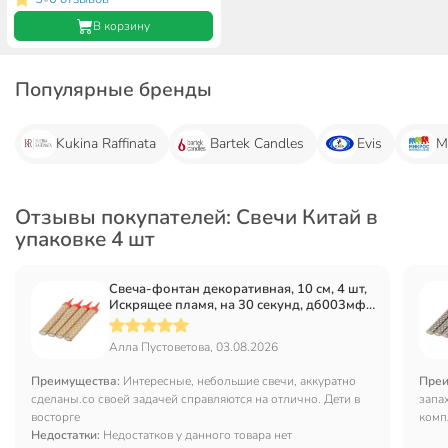
В корзину
Популярные бренды
Kukina Raffinata
Bartek Candles
Evis
М
Отзывы покупателей: Свечи Китай в
упаковке 4 шт
Свеча-фонтан декоративная, 10 см, 4 шт,
Искрящее пламя, на 30 секунд, дб003мф/
ТС-1030
Алла Пустоветова, 03.08.2026
Преимущества:
Интересные, небольшие свечи, аккуратно
Преи
сделаны.со своей задачей справляются на отлично. Дети в
запа
восторге
комп
Недостатки:
Недостатков у данного товара нет
Буду