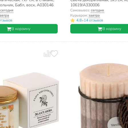
ольчик, Бабл, воск, А030146
10619/A330006
:
сегодня
Самовывоз:
сегодня
автра
Курьером:
завтра
•
отзывов
4.8
14 отзывов
В корзину
В корзину