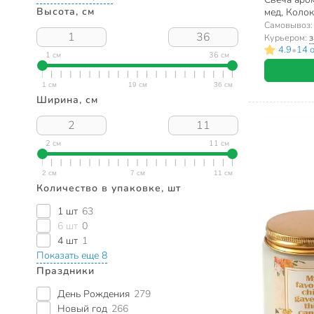
Высота, см
мед, Колок
Самовывоз
Курьером:
з
•
4.9
14 
1 см
36 см
Ширина, см
2 см
11 см
Количество в упаковке, шт
1 шт
63
6 шт
0
4 шт
1
Показать еще 8
Праздники
День Рождения
279
Новый год
266