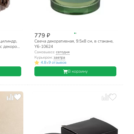
779 ₽
 цилиндр,
Свеча декоративная, 9.5х8 см, в стакане,
с декором,
Y6-10624
Самовывоз:
сегодня
Курьером:
завтра
•
4.8
9 отзывов
В корзину