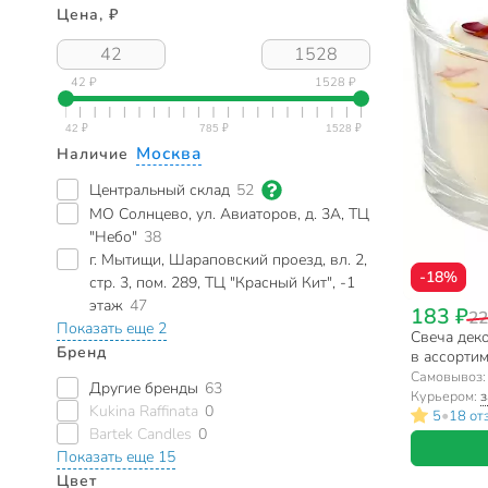
Цена, ₽
42 ₽
1528 ₽
Москва
Наличие
Центральный склад
52
МО Солнцево, ул. Авиаторов, д. 3А, ТЦ
"Небо"
38
г. Мытищи, Шараповский проезд, вл. 2,
-18%
стр. 3, пом. 289, ТЦ "Красный Кит", -1
этаж
47
183 ₽
22
Показать еще 2
Свеча деко
Бренд
в ассортим
цветов, А
Самовывоз
Другие бренды
63
Курьером:
з
Kukina Raffinata
0
•
5
18 от
Bartek Candles
0
Показать еще 15
Цвет