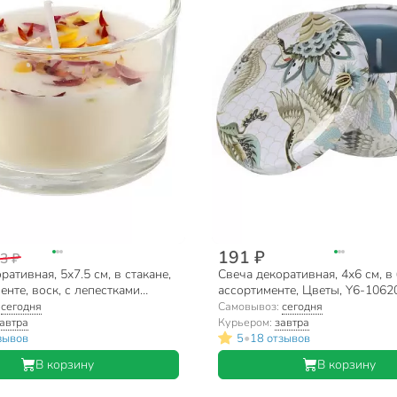
191 ₽
3 ₽
ративная, 5х7.5 см, в стакане,
Свеча декоративная, 4х6 см, в 
енте, воск, с лепестками
ассортименте, Цветы, Y6-106
030168
:
сегодня
Самовывоз:
сегодня
автра
Курьером:
завтра
•
зывов
5
18 отзывов
В корзину
В корзину