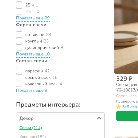
25 ч
1
3.5 ч
0
Показать еще 29
Форма свечи
в стакане
28
круглый
33
цилиндрический
8
Показать еще 10
Состав свечи
парафин
42
соевый воск
16
329 ₽
кокосовый воск
4
Свеча деко
Y6-10617/
Показать еще 8
Самовывоз
Курьером:
з
Предметы интерьера:
•
5
9 отз
Декор
Свечи (214)
Клеенки (182)