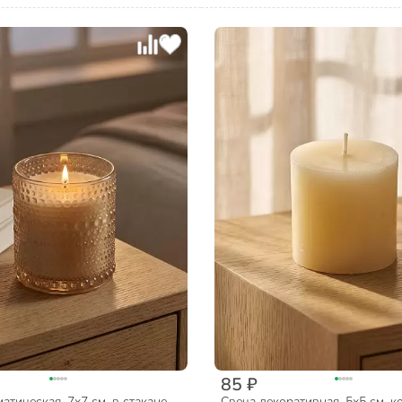
85 ₽
атическая, 7х7 см, в стакане,
Свеча декоративная, 5х5 см, к