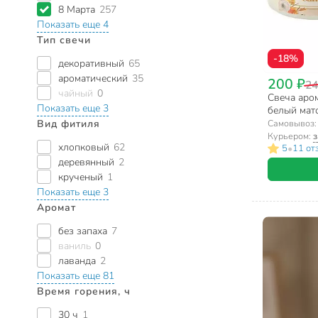
8 Марта
257
Показать еще 4
Тип свечи
-18%
декоративный
65
ароматический
35
200 ₽
24
чайный
0
Свеча аром
Показать еще 3
белый мато
дизайн в 
Самовывоз
Вид фитиля
Курьером:
з
хлопковый
62
•
5
11 от
деревянный
2
крученый
1
Показать еще 3
Аромат
без запаха
7
ваниль
0
лаванда
2
Показать еще 81
Время горения, ч
30 ч
1