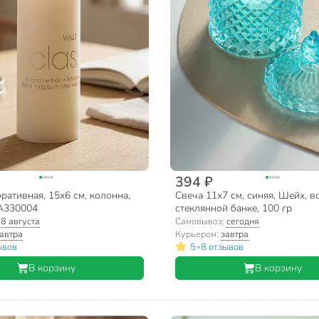
394 ₽
ративная, 15х6 см, колонна,
Свеча 11х7 см, синяя, Шейх, во
A330004
стеклянной банке, 100 гр
:
8 августа
Самовывоз:
сегодня
автра
Курьером:
завтра
•
ывов
5
8 отзывов
В корзину
В корзину