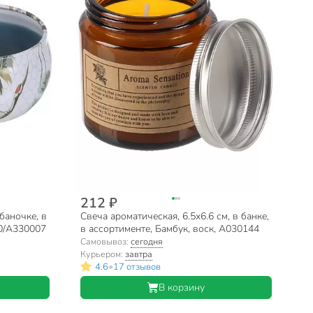
212 ₽
баночке, в
Свеча ароматическая, 6.5х6.6 см, в банке,
20/A330007
в ассортименте, Бамбук, воск, А030144
Самовывоз:
сегодня
Курьером:
завтра
•
4.6
17 отзывов
В корзину