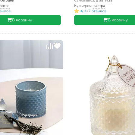
:
сегодня
Самовывоз:
8 августа
автра
Курьером:
завтра
•
тзывов
4.9
7 отзывов
В корзину
В корзину