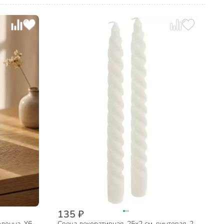
135 ₽
олонна, Y6-
Свеча декоративная, 25х2 см, винтовая, 2