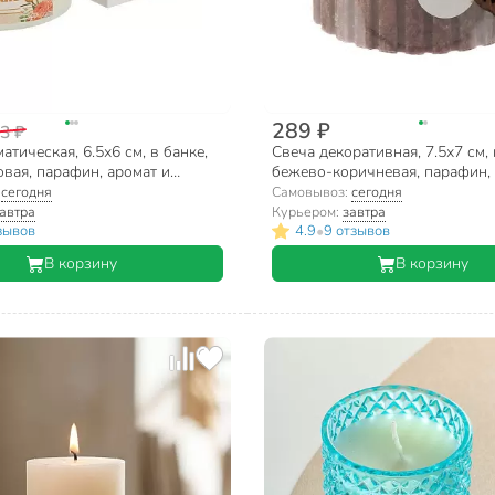
289 ₽
3 ₽
атическая, 6.5х6 см, в банке,
Свеча декоративная, 7.5х7 см,
вая, парафин, аромат и
бежево-коричневая, парафин, 
ассортименте, А030149
А030172
:
сегодня
Самовывоз:
сегодня
автра
Курьером:
завтра
•
зывов
4.9
9 отзывов
В корзину
В корзину