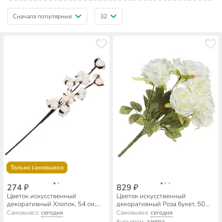
Сначала популярные
32
Только самовывоз
274 ₽
829 ₽
Цветок искусственный
Цветок искусственный
декоративный Хлопок, 54 см,
декоративный Роза букет, 50
Y4-7936
см, белый, Y4-7908
Самовывоз:
сегодня
Самовывоз:
сегодня
Курьером:
завтра