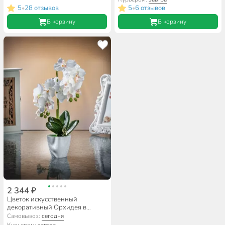
5
28 отзывов
5
6 отзывов
•
•
В корзину
В корзину
2 344 ₽
Цветок искусственный
декоративный Орхидея в
кашпо, 55 см, белый, Y4-7945
Самовывоз:
сегодня