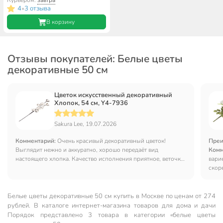
Курьером:
завтра
4
3 отзыва
•
В корзину
Отзывы покупателей: Белые цветы
декоративные 50 см
Цветок искусственный декоративный
Хлопок, 54 см, Y4-7936
Sakura Lee, 19.07.2026
Комментарий:
Очень красивый декоративный цветок!
Преи
Выглядит нежно и аккуратно, хорошо передаёт вид
Комм
настоящего хлопка. Качество исполнения приятное, веточка
вари
достаточно длинная, удобно использовать для разных
скоре
композиций и украшения интерьера. Цветок не требует
деко
ухода, всегда выглядит свежо и красиво. Отлично смотрится
в вазе, добавляет комнате уюта и лёгкости. Покупкой
Белые цветы декоративные 50 см купить в Москве по ценам от 274
осталась довольна, соответствует описанию и ожиданиям.
рублей. В каталоге интернет-магазина товаров для дома и дачи
Порядок представлено 3 товара в категории «белые цветы