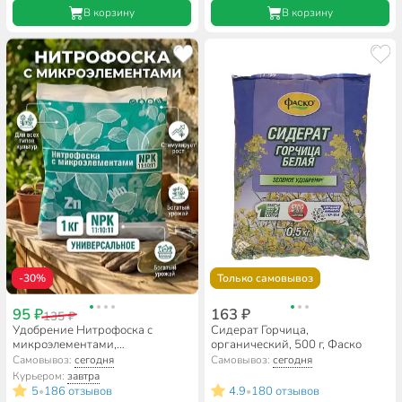
В корзину
В корзину
-30%
Только самовывоз
95 ₽
163 ₽
135 ₽
Удобрение Нитрофоска с
Сидерат Горчица,
микроэлементами,
органический, 500 г, Фаско
универсальное, минеральное,
Самовывоз:
сегодня
Самовывоз:
сегодня
гранулы, 1 кг, Factorial
Курьером:
завтра
5
186 отзывов
4.9
180 отзывов
•
•