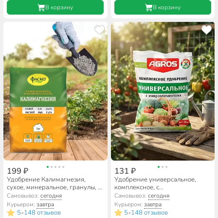
В корзину
В корзину
199 ₽
131 ₽
Удобрение Калимагнезия,
Удобрение универсальное,
сухое, минеральное, гранулы, 1
комплексное, с
кг, Фаско
микроэлементами, гранулы, 1
Самовывоз:
сегодня
Самовывоз:
сегодня
кг, Agros
Курьером:
завтра
Курьером:
завтра
5
148 отзывов
5
148 отзывов
•
•