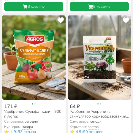
В корзину
В корзину
171 ₽
64 ₽
Удобрение Сульфат калия, 900
Удобрение Укоренитъ,
г, Agros
стимулятор корнеобразования,
10 г, Ортон
Самовывоз:
сегодня
Самовывоз:
сегодня
Курьером:
завтра
Курьером:
завтра
4.9
93 отзыва
4.9
90 отзывов
•
•