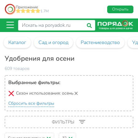
Приложение
Открыть
1.7M
Каталог
Сад и огород
Растениеводство
Уд
Удобрения для осени
609 товаров
Выбранные фильтры:
Сезон использования:
осень
Сбросить все фильтры
ФИЛЬТРЫ
Сначала популярные
32