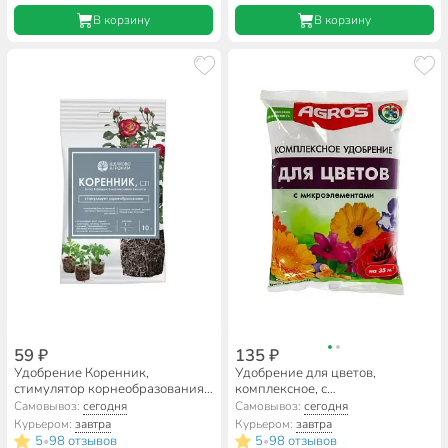
В корзину
В корзину
59 ₽
135 ₽
Удобрение Коренник,
Удобрение для цветов,
стимулятор корнеобразования,
комплексное, с
минеральное, порошок, 10 г,
микроэлементами,
Самовывоз:
сегодня
Самовывоз:
сегодня
Щелково Агрохим
минеральное, 900 г, Agros
Курьером:
завтра
Курьером:
завтра
5
98 отзывов
5
98 отзывов
•
•