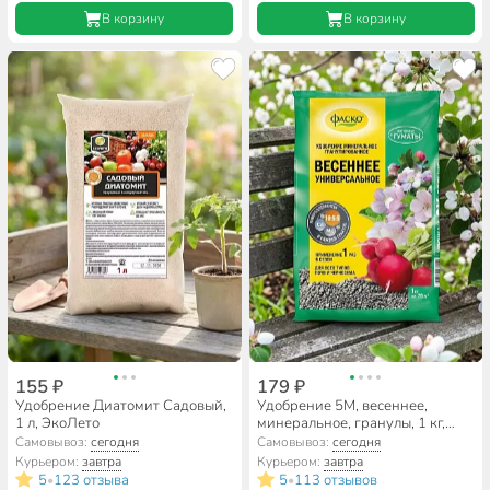
В корзину
В корзину
155 ₽
179 ₽
Удобрение Диатомит Садовый,
Удобрение 5М, весеннее,
1 л, ЭкоЛето
минеральное, гранулы, 1 кг,
Фаско
Самовывоз:
сегодня
Самовывоз:
сегодня
Курьером:
завтра
Курьером:
завтра
5
123 отзыва
5
113 отзывов
•
•