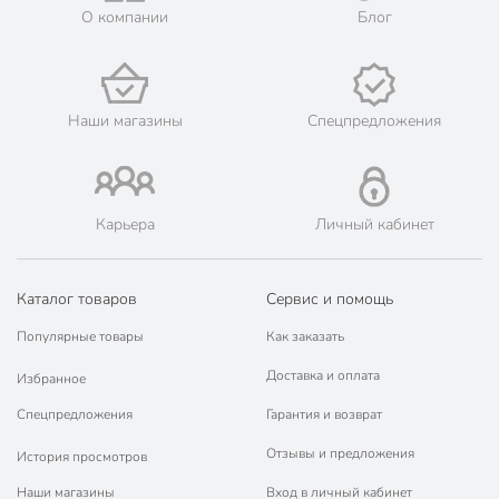
💳 Оплата: онлайн на сайте интернет-гипермаркета или
О компании
Блог
наличными при получении.
🛍 Скидки, акции, распродажи каждый день!
📜 Только оригинальная продукция. Интернет-гипермаркет
Порядок - официальный представитель ведущих мировых
Наши магазины
Спецпредложения
марок.
Карьера
Личный кабинет
Каталог товаров
Сервис и помощь
Популярные товары
Как заказать
Доставка и оплата
Избранное
Спецпредложения
Гарантия и возврат
Отзывы и предложения
История просмотров
Наши магазины
Вход в личный кабинет