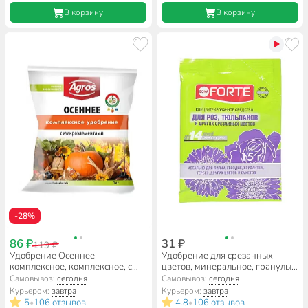
В корзину
В корзину
-28%
86 ₽
31 ₽
119 ₽
Удобрение Осеннее
Удобрение для срезанных
комплексное, комплексное, с
цветов, минеральное, гранулы,
микроэлементами,
15 г, Bona Forte
Самовывоз:
сегодня
Самовывоз:
сегодня
минеральное, 1 кг, Agros
Курьером:
завтра
Курьером:
завтра
5
106 отзывов
4.8
106 отзывов
•
•