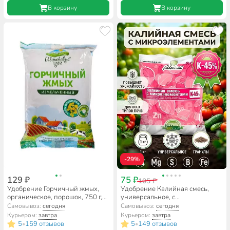
В корзину
В корзину
-29%
129 ₽
75 ₽
105 ₽
Удобрение Горчичный жмых,
Удобрение Калийная смесь,
органическое, порошок, 750 г,
универсальное, с
Ивановские луга
микроэлементами,
Самовывоз:
сегодня
Самовывоз:
сегодня
минеральное, гранулы, 1 кг,
Курьером:
завтра
Курьером:
завтра
Factorial
5
159 отзывов
5
149 отзывов
•
•