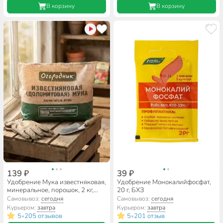
В корзину
В корзину
139 ₽
39 ₽
Удобрение Мука известняковая,
Удобрение Монокалийфосфат,
минеральное, порошок, 2 кг,
20 г, БХЗ
Огородник
Самовывоз:
сегодня
Самовывоз:
сегодня
Курьером:
завтра
Курьером:
завтра
5
205 отзывов
5
201 отзыв
•
•