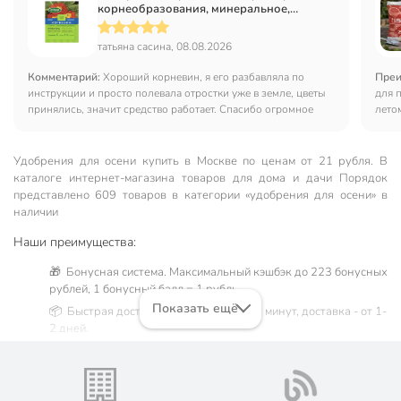
корнеобразования, минеральное,
порошок, 10 г, Добрая сила
татьяна сасина, 08.08.2026
Комментарий:
Хороший корневин, я его разбавляла по
Преи
инструкции и просто полевала отростки уже в земле, цветы
для 
принялись, значит средство работает. Спасибо огромное
лето
качес
Удобрения для осени купить в Москве по ценам от 21 рубля. В
каталоге интернет-магазина товаров для дома и дачи Порядок
представлено 609 товаров в категории «удобрения для осени» в
наличии
Наши преимущества:
🎁 Бонусная система. Максимальный кэшбэк до 223 бонусных
рублей, 1 бонусный балл = 1 рубль.
Показать ещё
📦 Быстрая доставка. Самовывоз от 60 минут, доставка - от 1-
2 дней.
🛒 Бесплатный самовывоз из магазинов города Москва.
Жители Московской области могут сделать заказ и оплатить
его онлайн на официальном сайте сети магазинов Порядок.