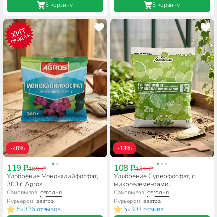
В корзину
В корзину
ХИТ
ПРОДАЖ
-40%
-18%
119 ₽
108 ₽
199 ₽
131 ₽
Удобрение Монокалийфосфат,
Удобрение Суперфосфат, с
300 г, Agros
микроэлементами,
минеральное, гранулы, 1 кг,
Самовывоз:
сегодня
Самовывоз:
сегодня
Factorial
Курьером:
завтра
Курьером:
завтра
5
326 отзывов
5
303 отзыва
•
•