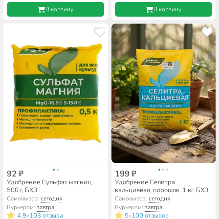
В корзину
В корзину
92 ₽
199 ₽
Удобрение Сульфат магния,
Удобрение Селитра
500 г, БХЗ
кальциевая, порошок, 1 кг, БХЗ
Самовывоз:
сегодня
Самовывоз:
сегодня
Курьером:
завтра
Курьером:
завтра
4.9
103 отзыва
5
100 отзывов
•
•