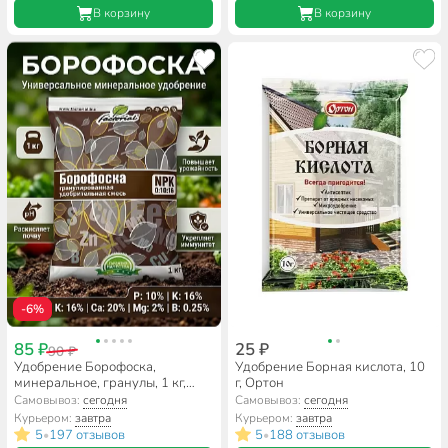
В корзину
В корзину
-6%
85 ₽
25 ₽
90 ₽
Удобрение Борофоска,
Удобрение Борная кислота, 10
минеральное, гранулы, 1 кг,
г, Ортон
Factorial
Самовывоз:
сегодня
Самовывоз:
сегодня
Курьером:
завтра
Курьером:
завтра
5
197 отзывов
5
188 отзывов
•
•