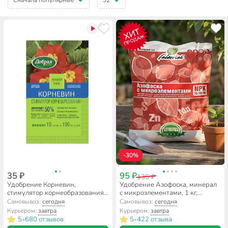
ХИТ
ПРОДАЖ
-30%
35 ₽
95 ₽
135 ₽
Удобрение Корневин,
Удобрение Азофоска, минерал
стимулятор корнеобразования,
с микроэлементами, 1 кг,
минеральное, порошок, 10 г,
Factorial
Самовывоз:
сегодня
Самовывоз:
сегодня
Добрая сила
Курьером:
завтра
Курьером:
завтра
5
680 отзывов
5
422 отзыва
•
•