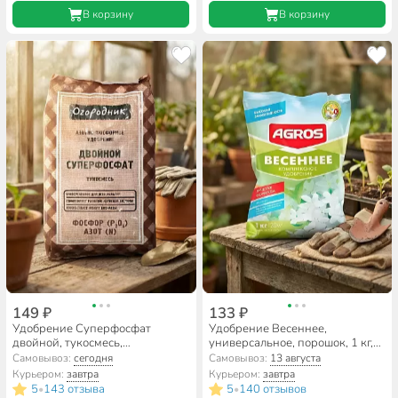
В корзину
В корзину
149 ₽
133 ₽
Удобрение Суперфосфат
Удобрение Весеннее,
двойной, тукосмесь,
универсальное, порошок, 1 кг,
минеральное, гранулы, 700 г,
Agros
Самовывоз:
сегодня
Самовывоз:
13 августа
Огородник
Курьером:
завтра
Курьером:
завтра
5
143 отзыва
5
140 отзывов
•
•